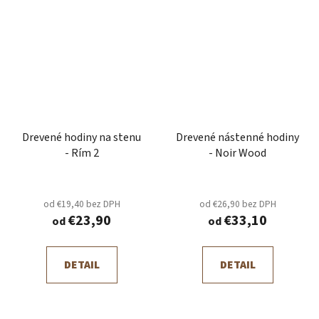
Drevené hodiny na stenu
Drevené nástenné hodiny
- Rím 2
- Noir Wood
od €19,40 bez DPH
od €26,90 bez DPH
€23,90
€33,10
od
od
DETAIL
DETAIL