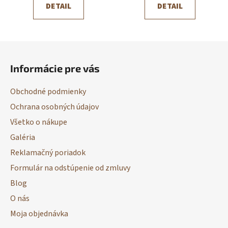
DETAIL
DETAIL
Z
á
Informácie pre vás
p
ä
Obchodné podmienky
t
Ochrana osobných údajov
i
Všetko o nákupe
e
Galéria
Reklamačný poriadok
Formulár na odstúpenie od zmluvy
Blog
O nás
Moja objednávka