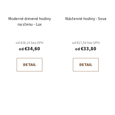
Moderné drevené hodiny
Nástenné hodiny - Sova
na stenu - Lux
od €28,10 bez DPH
od €27,50 bez DPH
€34,60
€33,80
od
od
DETAIL
DETAIL