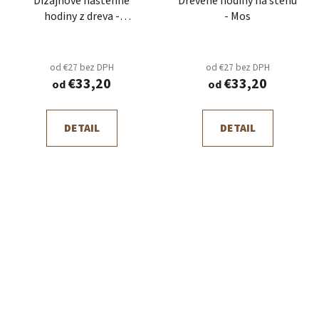
Dizajnové nástenné
Drevené hodiny na stenu
hodiny z dreva -
- Mos
Geometric
od €27 bez DPH
od €27 bez DPH
€33,20
€33,20
od
od
DETAIL
DETAIL