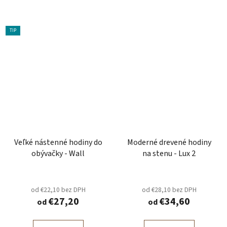
TIP
Veľké nástenné hodiny do
Moderné drevené hodiny
obývačky - Wall
na stenu - Lux 2
od €22,10 bez DPH
od €28,10 bez DPH
€27,20
€34,60
od
od