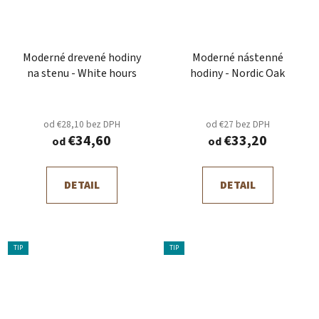
Moderné drevené hodiny
Moderné nástenné
na stenu - White hours
hodiny - Nordic Oak
od €28,10 bez DPH
od €27 bez DPH
€34,60
€33,20
od
od
DETAIL
DETAIL
TIP
TIP