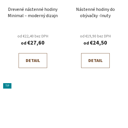
Drevené nástenné hodiny
Nástenné hodiny do
Minimal – moderný dizajn
obývačky -Inuty
od €22,40 bez DPH
od €19,90 bez DPH
€27,60
€24,50
od
od
DETAIL
DETAIL
TIP