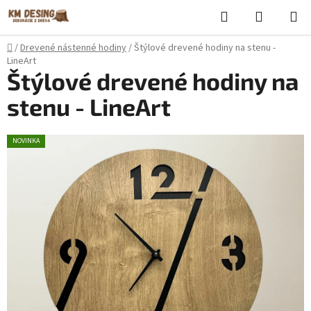
Prejsť
Hľadať
NÁKUP
na
KOŠÍK
obsah
Domov
/
Drevené nástenné hodiny
/
Štýlové drevené hodiny na stenu -
LineArt
Štýlové drevené hodiny na
stenu - LineArt
NOVINKA