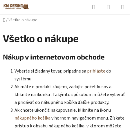
Prejsť
Hľadať
NÁKUP
na
KOŠÍK
obsah
Domov
/
Všetko o nákupe
Všetko o nákupe
Nákup v internetovom obchode
Vyberte si žiadaný tovar, prípadne sa
prihláste
do
systému
Ak máte o produkt záujem, zadajte počet kusov a
kliknite na ikonku . Takýmto spôsobom môžete vyberať
a pridávať do nákupného košíka ďalšie produkty.
Ak chcete ukončiť nakupovanie, kliknite na ikonu
nákupného košíka
v hornom navigačnom menu. Získate
prístup k obsahu nákupného košíka, v ktorom môžete