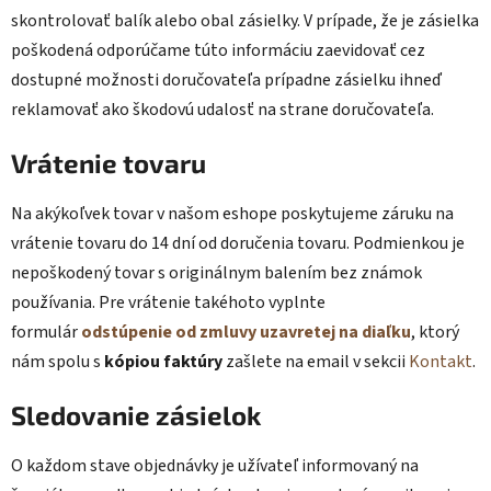
skontrolovať balík alebo obal zásielky. V prípade, že je zásielka
poškodená odporúčame túto informáciu zaevidovať cez
dostupné možnosti doručovateľa prípadne zásielku ihneď
reklamovať ako škodovú udalosť na strane doručovateľa.
Vrátenie tovaru
Na akýkoľvek tovar v našom eshope poskytujeme záruku na
vrátenie tovaru do 14 dní od doručenia tovaru. Podmienkou je
nepoškodený tovar s originálnym balením bez známok
používania. Pre vrátenie takéhoto vyplnte
formulár
odstúpenie od zmluvy uzavretej na diaľku
, ktorý
nám spolu s
kópiou faktúry
zašlete na email v sekcii
Kontakt
.
Sledovanie zásielok
O každom stave objednávky je užívateľ informovaný na