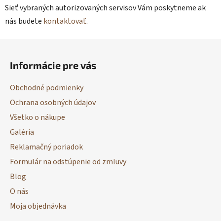
Sieť vybraných autorizovaných servisov Vám poskytneme ak
nás budete
kontaktovať
.
Z
á
Informácie pre vás
p
ä
Obchodné podmienky
t
Ochrana osobných údajov
i
Všetko o nákupe
e
Galéria
Reklamačný poriadok
Formulár na odstúpenie od zmluvy
Blog
O nás
Moja objednávka