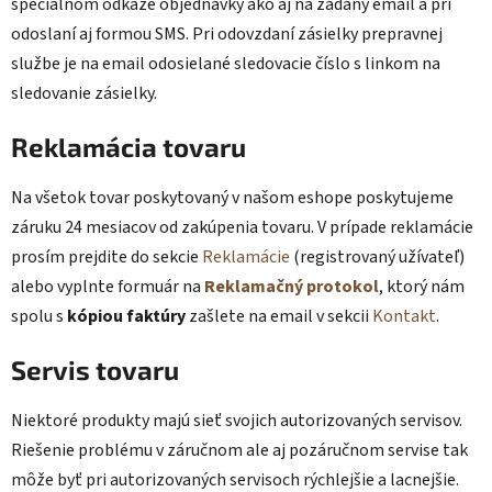
špeciálnom odkaze objednávky ako aj na zadaný email a pri
odoslaní aj formou SMS. Pri odovzdaní zásielky prepravnej
službe je na email odosielané sledovacie číslo s linkom na
sledovanie zásielky.
Reklamácia tovaru
Na všetok tovar poskytovaný v našom eshope poskytujeme
záruku 24 mesiacov od zakúpenia tovaru. V prípade reklamácie
prosím prejdite do sekcie
Reklamácie
(registrovaný užívateľ)
alebo vyplnte formuár na
Reklamačný protokol
, ktorý nám
spolu s
kópiou faktúry
zašlete na email v sekcii
Kontakt
.
Servis tovaru
Niektoré produkty majú sieť svojich autorizovaných servisov.
Riešenie problému v záručnom ale aj pozáručnom servise tak
môže byť pri autorizovaných servisoch rýchlejšie a lacnejšie.