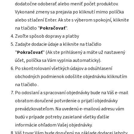
dodatočne odoberať alebo meniť počet produktov.
Vykonané zmeny sa prejavia po kliknutí mimo políčka
alebo stlačení Enter. Ak ste s výberom spokojní, kliknite
na tlačidlo "
Pokračovať
".
Zvoľte spôsob dopravy a platby
Zadajte dodacie údaje a kliknite na tlačidlo
"
Pokračovať
" (Ak ste prihlásený a máte už nastavený
účet, políčka sa Vám vyplnia automaticky).
Po skontrolovaní všetkých údajov a odsúhlasení
obchodných podmienok odošlite objednávku kliknutím
na tlačidlo .
Po odoslaní a spracovaní objednávky bude na Váš e-mail
obratom doručené potvrdenie o prijatí objednávky
prevádzkovateľom. Na uvedenú e-mailovú adresu vám
budú v prípade potreby zasielané všetky ďalšie
informácie ohľadom Vašej objednávky.
Váš tovar Vám bude doručený na základe dodacej lehoty.