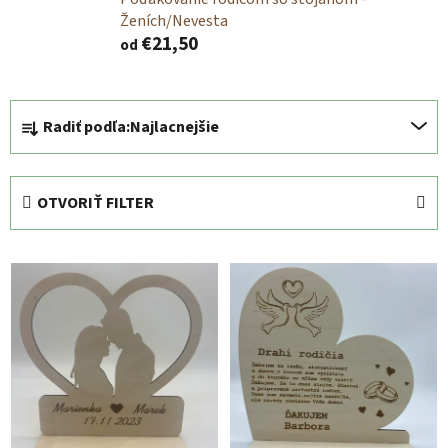
Ženích/Nevesta
€21,50
od
R
Radiť podľa:
Najlacnejšie
a
d
e
OTVORIŤ FILTER
n
i
V
e
ý
p
p
r
i
o
s
d
p
u
r
k
o