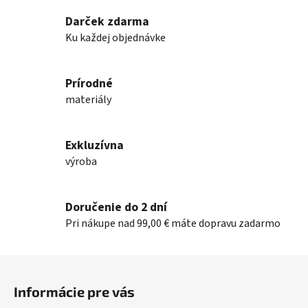
l
Darček zdarma
á
Ku každej objednávke
d
a
c
Prírodné
i
e
materiály
p
r
v
Exkluzívna
k
výroba
y
v
ý
Doručenie do 2 dní
p
Pri nákupe nad 99,00 € máte dopravu zadarmo
i
s
Z
u
á
Informácie pre vás
p