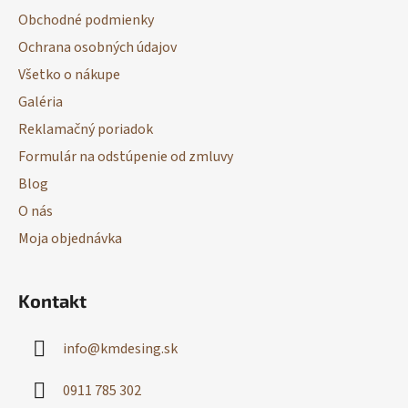
ä
Obchodné podmienky
t
Ochrana osobných údajov
i
Všetko o nákupe
e
Galéria
Reklamačný poriadok
Formulár na odstúpenie od zmluvy
Blog
O nás
Moja objednávka
Kontakt
info
@
kmdesing.sk
0911 785 302