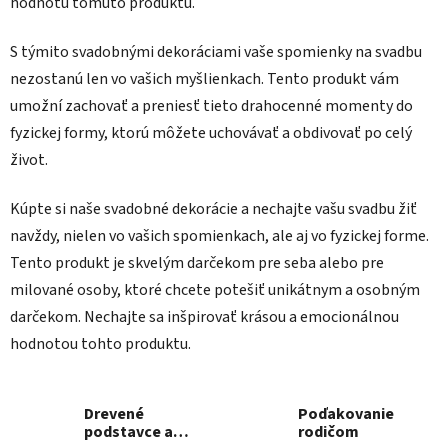
hodnotu tomuto produktu.
S týmito svadobnými dekoráciami vaše spomienky na svadbu
nezostanú len vo vašich myšlienkach. Tento produkt vám
umožní zachovať a preniesť tieto drahocenné momenty do
fyzickej formy, ktorú môžete uchovávať a obdivovať po celý
život.
Kúpte si naše svadobné dekorácie a nechajte vašu svadbu žiť
navždy, nielen vo vašich spomienkach, ale aj vo fyzickej forme.
Tento produkt je skvelým darčekom pre seba alebo pre
milované osoby, ktoré chcete potešiť unikátnym a osobným
darčekom. Nechajte sa inšpirovať krásou a emocionálnou
hodnotou tohto produktu.
Drevené
Poďakovanie
podstavce a
rodičom