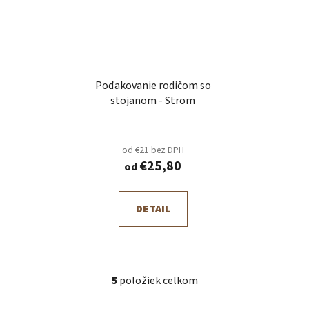
Poďakovanie rodičom so
stojanom - Strom
od €21 bez DPH
€25,80
od
DETAIL
5
položiek celkom
O
v