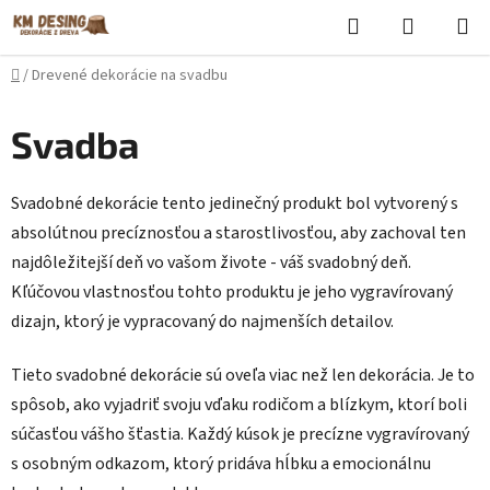
Prejsť
Hľadať
NÁKUP
na
KOŠÍK
obsah
Domov
/
Drevené dekorácie na svadbu
Svadba
Svadobné dekorácie tento jedinečný produkt bol vytvorený s
absolútnou precíznosťou a starostlivosťou, aby zachoval ten
najdôležitejší deň vo vašom živote - váš svadobný deň.
Kľúčovou vlastnosťou tohto produktu je jeho vygravírovaný
dizajn, ktorý je vypracovaný do najmenších detailov.
Tieto svadobné dekorácie sú oveľa viac než len dekorácia. Je to
spôsob, ako vyjadriť svoju vďaku rodičom a blízkym, ktorí boli
súčasťou vášho šťastia. Každý kúsok je precízne vygravírovaný
s osobným odkazom, ktorý pridáva hĺbku a emocionálnu