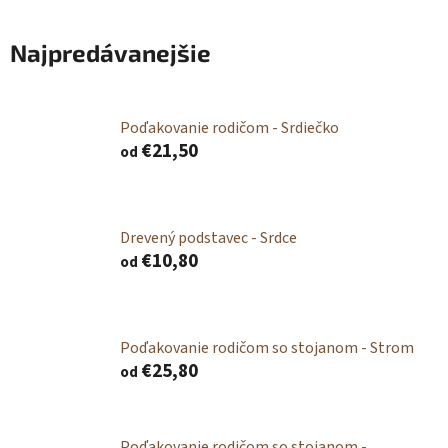
tabuľky na
svadbu
Najpredávanejšie
Poďakovanie rodičom - Srdiečko
€21,50
od
Drevený podstavec - Srdce
€10,80
od
Poďakovanie rodičom so stojanom - Strom
€25,80
od
Poďakovanie rodičom so stojanom -