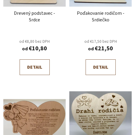
t
d
o
Drevený podstavec -
Poďakovanie rodičom -
u
v
Srdce
Srdiečko
k
t
o
od €8,80 bez DPH
od €17,50 bez DPH
v
€10,80
€21,50
od
od
DETAIL
DETAIL