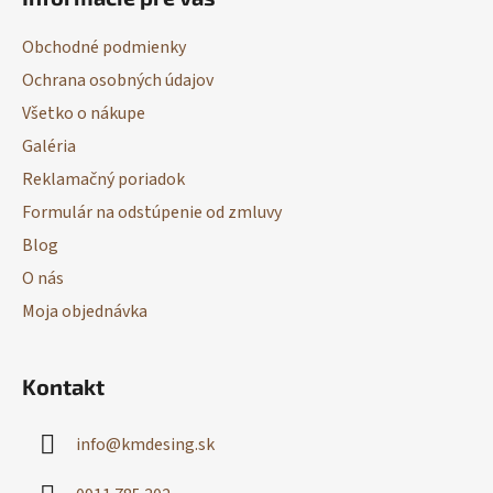
p
ä
Obchodné podmienky
t
Ochrana osobných údajov
i
Všetko o nákupe
e
Galéria
Reklamačný poriadok
Formulár na odstúpenie od zmluvy
Blog
O nás
Moja objednávka
Kontakt
info
@
kmdesing.sk