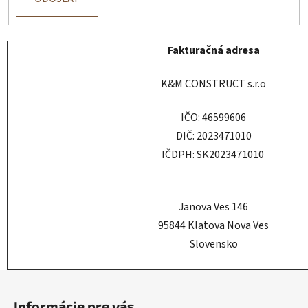
Fakturačná adresa
K&M CONSTRUCT s.r.o
IČO: 46599606
DIČ: 2023471010
IČDPH: SK2023471010
Janova Ves 146
95844 Klatova Nova Ves
Slovensko
Z
á
Informácie pre vás