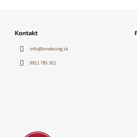
Kontakt
info
@
kmdesing.sk
0911 785 302