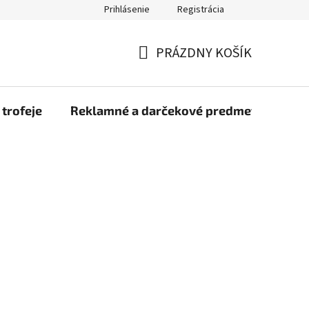
Prihlásenie
Registrácia
rmulár na odstúpenie od zmluvy
Blog
O nás
Moja objed
PRÁZDNY KOŠÍK
NÁKUPNÝ
KOŠÍK
 trofeje
Reklamné a darčekové predmety
Dr