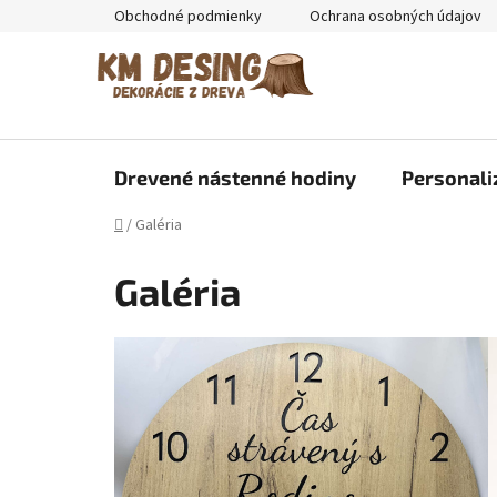
Prejsť
Obchodné podmienky
Ochrana osobných údajov
na
obsah
Drevené nástenné hodiny
Personali
Domov
/
Galéria
Galéria