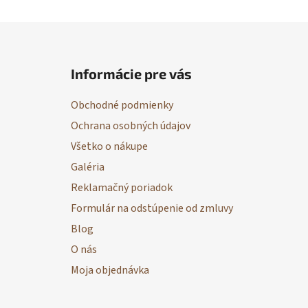
Z
á
Informácie pre vás
p
ä
Obchodné podmienky
t
Ochrana osobných údajov
i
Všetko o nákupe
e
Galéria
Reklamačný poriadok
Formulár na odstúpenie od zmluvy
Blog
O nás
Moja objednávka