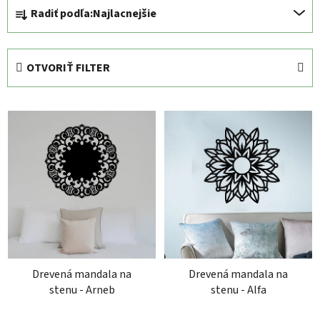
R
Radiť podľa:
Najlacnejšie
a
d
e
OTVORIŤ FILTER
n
i
V
e
ý
p
p
r
i
o
s
d
p
u
r
k
o
t
d
o
Drevená mandala na
Drevená mandala na
u
v
stenu - Arneb
stenu - Alfa
k
t