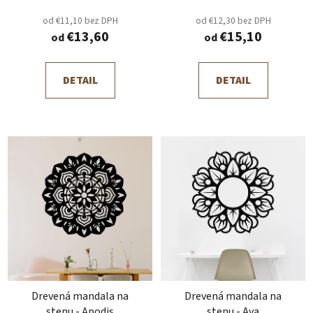
o
od €11,10 bez DPH
od €12,30 bez DPH
v
€13,60
€15,10
od
od
DETAIL
DETAIL
Drevená mandala na
Drevená mandala na
stenu - Apodis
stenu - Ava