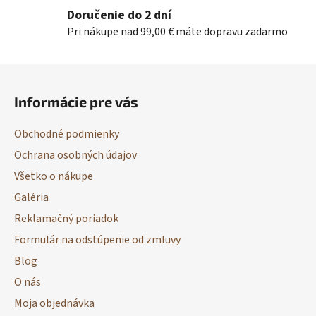
s
Doručenie do 2 dní
u
Pri nákupe nad 99,00 € máte dopravu zadarmo
Z
á
Informácie pre vás
p
ä
Obchodné podmienky
t
Ochrana osobných údajov
i
Všetko o nákupe
e
Galéria
Reklamačný poriadok
Formulár na odstúpenie od zmluvy
Blog
O nás
Moja objednávka