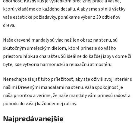
odolnosť. Každý kus je výsledkom precíznej práce a vášne,
ktorú vkladáme do každého detailu. A aby sme splnili všetky
vaše estetické požiadavky, ponúkame výber z 30 odtieňov
dreva.
Naše drevené mandaly sú viac než len obraz na stenu, sú
skutočným umeleckým dielom, ktoré prinesie do vášho
priestoru hĺbku a charakter. Sú ideálne do každej izby v dome či
byte, kde vytvoria harmonickú a relaxačnú atmosféru.
Nenechajte si ujsť túto príležitosť, aby ste oživili svoj interiér s
našimi Drevenými mandalami na stenu. Vaša spokojnosť je
naša prioritou a veríme, že naše mandaly vám prinesú radost a
pohodu do vašej každodennej rutiny.
Najpredávanejšie