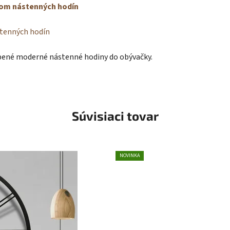
rom nástenných hodín
stenných hodín
úbené moderné nástenné hodiny do obývačky.
Súvisiaci tovar
NOVINKA