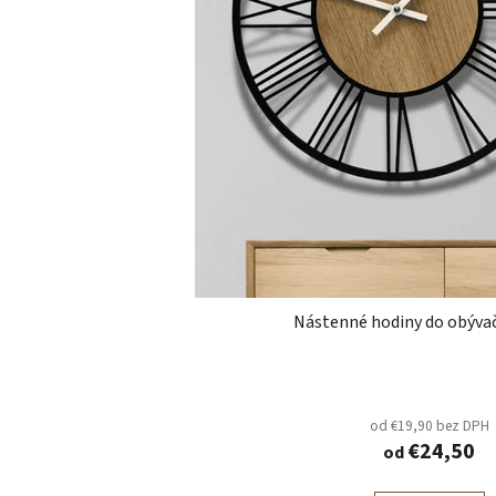
Nástenné hodiny do obývač
od €19,90 bez DPH
€24,50
od