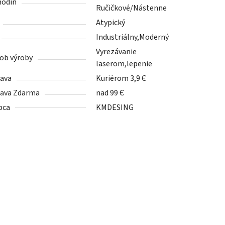
hodín
Ručičkové/Nástenne
Atypický
Industriálny,Moderný
Vyrezávanie
ob výroby
laserom,lepenie
ava
Kuriérom 3,9 Є
ava Zdarma
nad 99 Є
bca
KMDESING