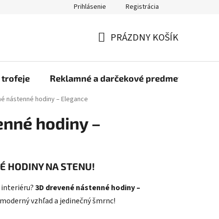
Prihlásenie
Registrácia
rmulár na odstúpenie od zmluvy
Blog
O nás
Moja objed
PRÁZDNY KOŠÍK
NÁKUPNÝ
KOŠÍK
 trofeje
Reklamné a darčekové predmety
Dr
é nástenné hodiny – Elegance
nné hodiny –
É HODINY NA STENU!
 interiéru?
3D drevené nástenné hodiny –
oderný vzhľad a jedinečný šmrnc!