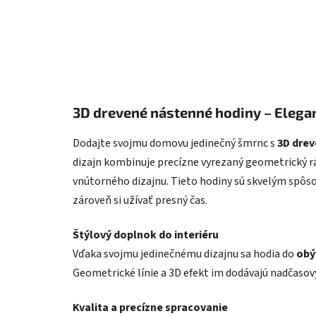
3D drevené nástenné hodiny – Elega
Dodajte svojmu domovu jedinečný šmrnc s
3D dre
dizajn kombinuje precízne vyrezaný geometrický rá
vnútorného dizajnu. Tieto hodiny sú skvelým spôso
zároveň si užívať presný čas.
Štýlový doplnok do interiéru
Vďaka svojmu jedinečnému dizajnu sa hodia do
obý
Geometrické línie a 3D efekt im dodávajú nadčasov
Kvalita a precízne spracovanie