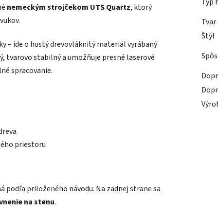
Typ 
né
nemeckým strojčekom UTS Quartz
, ktorý
zvukov.
Tvar
Štýl
y – ide o hustý drevovláknitý materiál vyrábaný
Spôs
ný, tvarovo stabilný a umožňuje presné laserové
ilné spracovanie.
Dopr
Dopr
Výro
dreva
ého priestoru
á podľa priloženého návodu. Na zadnej strane sa
vnenie na stenu
.