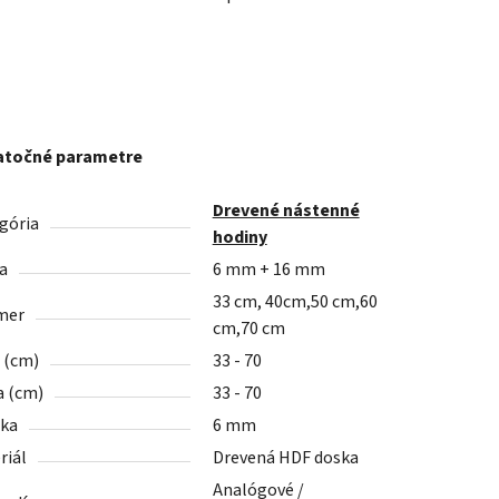
točné parametre
Drevené nástenné
gória
hodiny
a
6 mm + 16 mm
33 cm, 40cm,50 cm,60
mer
cm,70 cm
a (cm)
33 - 70
a (cm)
33 - 70
ka
6 mm
riál
Drevená HDF doska
Analógové /