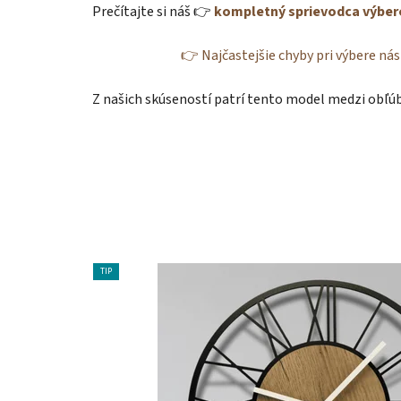
Prečítajte si náš 👉
kompletný sprievodca výbe
👉 Najčastejšie chyby pri výbere ná
Z našich skúseností patrí tento model medzi obľ
TIP