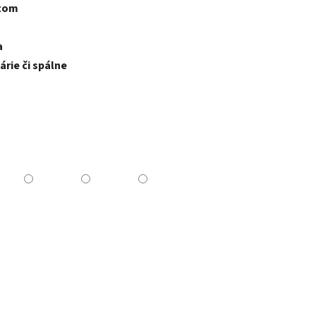
ktom
a
rie či spálne