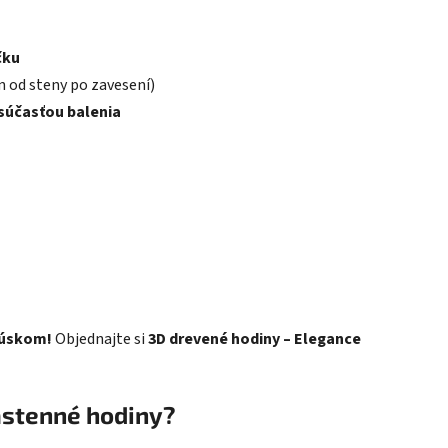
čku
 od steny po zavesení)
 súčasťou balenia
kúskom!
Objednajte si
3D drevené hodiny – Elegance
ástenné hodiny?