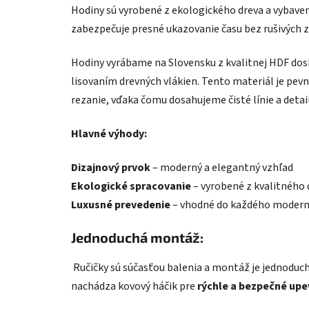
Hodiny sú vyrobené z ekologického dreva a vybave
zabezpečuje presné ukazovanie času bez rušivých 
Hodiny vyrábame na Slovensku z kvalitnej HDF dosk
lisovaním drevných vlákien. Tento materiál je pev
rezanie, vďaka čomu dosahujeme čisté línie a deta
Hlavné výhody:
Dizajnový prvok
– moderný a elegantný vzhľad
Ekologické spracovanie
– vyrobené z kvalitného 
Luxusné prevedenie
– vhodné do každého modern
Jednoduchá montáž:
Ručičky sú súčasťou balenia a montáž je jednoduch
nachádza kovový háčik pre
rýchle a bezpečné upe