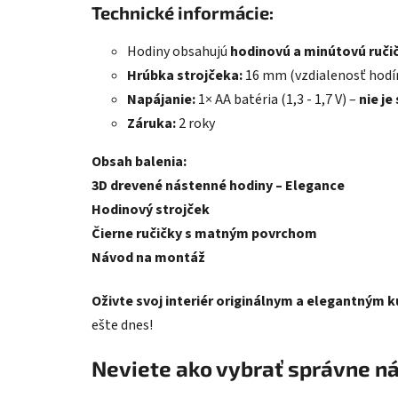
Technické informácie:
Hodiny obsahujú
hodinovú a minútovú ruči
Hrúbka strojčeka:
16 mm (vzdialenosť hodín
Napájanie:
1× AA batéria (1,3 - 1,7 V) –
nie je
Záruka:
2 roky
Obsah balenia:
3D drevené nástenné hodiny – Elegance
Hodinový strojček
Čierne ručičky s matným povrchom
Návod na montáž
Oživte svoj interiér originálnym a elegantným 
ešte dnes!
Neviete ako vybrať správne n