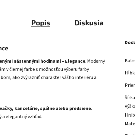
Popis
Diskusia
Doda
nce
Kate
venými nástennými hodinami – Elegance
. Moderný
m v čiernej farbe s možnosťou výberu farby
Hĺbk
bom, ako zvýrazniť charakter vášho interiéru a
Prie
Šírk
Výšk
vačky, kancelárie, spálne alebo predsiene
.
Hrúb
ý a elegantný vzhľad.
Mate