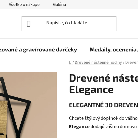
Všetko o nákupe
Galéria
Reklamačný poriadok
Fo
zované a gravírované darčeky
Medaily, ocenenia,
Domov
/
Drevené nástenné hodiny
/
Dreven
Drevené náste
Elegance
ELEGANTNÉ 3D DREVEN
Chcete štýlový doplnok do vášho
Elegance
dodajú vášmu domovu m