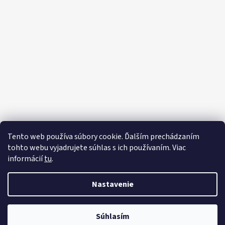
Tento web používa súbory cookie. Ďalším prechádzaním
tohto webu vyjadrujete súhlas s ich používaním. Viac
informácií
tu
.
Nastavenie
Súhlasím
Vytvoril Shoptet