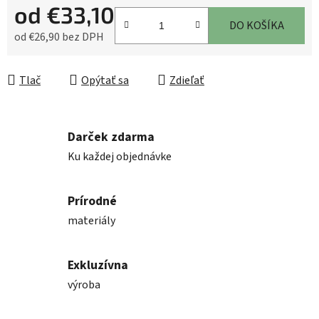
od
€33,10
DO KOŠÍKA
od
€26,90
bez DPH
Jednotková cena:
Tlač
Opýtať sa
Zdieľať
Darček zdarma
Ku každej objednávke
Prírodné
materiály
Exkluzívna
výroba