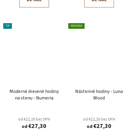
TIP
NOVINKA
Moderné drevené hodiny
Nástenné hodiny - Luna
na stenu - Numeria
Wood
od €22,20 bez DPH
od €22,20 bez DPH
€27,30
€27,30
od
od