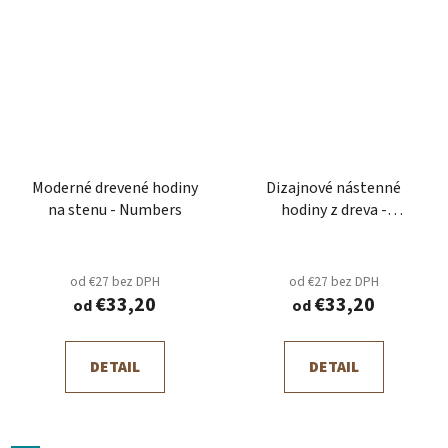
Moderné drevené hodiny
Dizajnové nástenné
na stenu - Numbers
hodiny z dreva -
Geometric
od €27 bez DPH
od €27 bez DPH
€33,20
€33,20
od
od
DETAIL
DETAIL