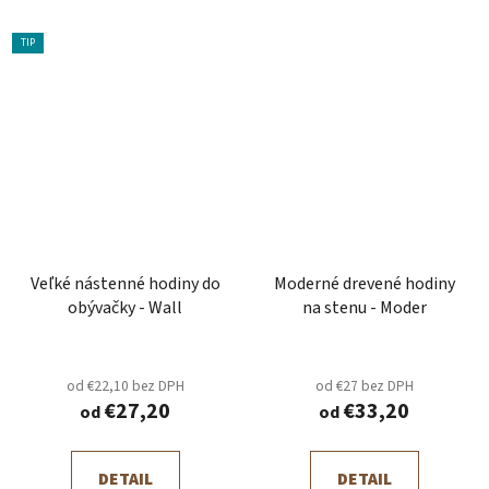
TIP
Veľké nástenné hodiny do
Moderné drevené hodiny
obývačky - Wall
na stenu - Moder
od €22,10 bez DPH
od €27 bez DPH
€27,20
€33,20
od
od
DETAIL
DETAIL