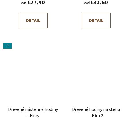
€27,40
€33,50
od
od
DETAIL
DETAIL
TIP
Drevené nástenné hodiny
Drevené hodiny na stenu
- Hory
- Rím 2