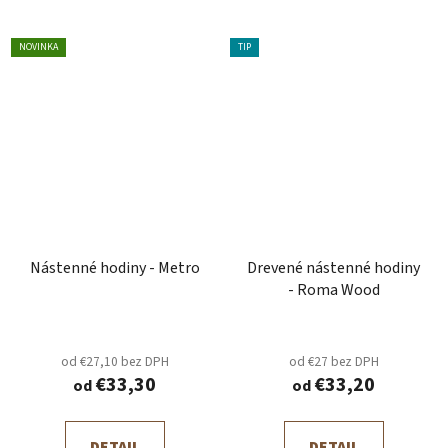
NOVINKA
TIP
Nástenné hodiny - Metro
Drevené nástenné hodiny
- Roma Wood
od €27,10 bez DPH
od €27 bez DPH
€33,30
€33,20
od
od
DETAIL
DETAIL