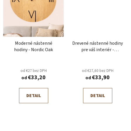
Moderné nástenné
Drevené nástenné hodiny
hodiny - Nordic Oak
pre váš interiér -
Timeless Wood
od €27 bez DPH
od €27,60 bez DPH
€33,20
€33,90
od
od
DETAIL
DETAIL