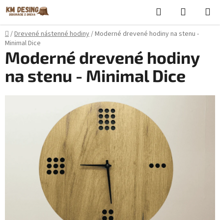
Prejsť
Hľadať
NÁKUP
na
KOŠÍK
obsah
Domov
/
Drevené nástenné hodiny
/
Moderné drevené hodiny na stenu -
Minimal Dice
Moderné drevené hodiny
na stenu - Minimal Dice