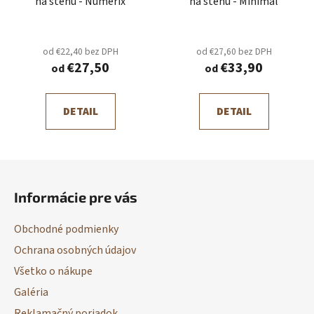
na stenu - Numerix
na stenu - Minimal
od €22,40 bez DPH
od €27,60 bez DPH
€27,50
€33,90
od
od
DETAIL
DETAIL
Z
á
Informácie pre vás
p
ä
Obchodné podmienky
t
Ochrana osobných údajov
i
Všetko o nákupe
e
Galéria
Reklamačný poriadok