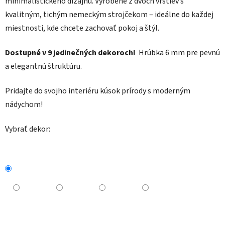
minimalistického dizajnu. Vyrobené z dvoch vrstiev s
kvalitným, tichým nemeckým strojčekom – ideálne do každej
miestnosti, kde chcete zachovať pokoj a štýl.
Dostupné v 9 jedinečných dekoroch!
Hrúbka 6 mm pre pevnú
a elegantnú štruktúru.
Pridajte do svojho interiéru kúsok prírody s moderným
nádychom!
Vybrať dekor: