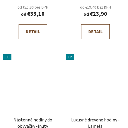
od €26,90 bez DPH
od €19,40 bez DPH
€33,10
€23,90
od
od
DETAIL
DETAIL
TIP
TIP
Nástenné hodiny do
Luxusné drevené hodiny -
obývačky -Inuty
Lamela