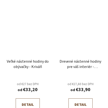
Veľké nástenné hodiny do
Drevené nástenné hodiny
obývačky - Kriváň
pre váš interiér -
Timeless Wood
od €27 bez DPH
od €27,60 bez DPH
€33,20
€33,90
od
od
DETAIL
DETAIL