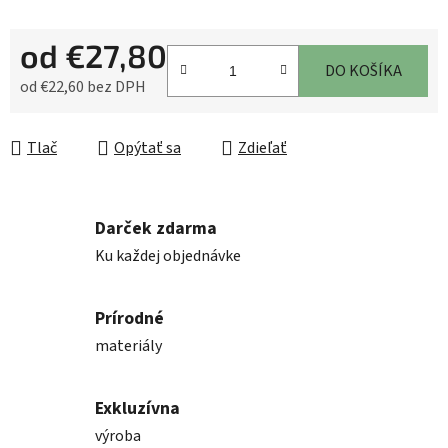
od
€27,80
DO KOŠÍKA
od
€22,60
bez DPH
Jednotková cena:
Tlač
Opýtať sa
Zdieľať
Darček zdarma
Ku každej objednávke
Prírodné
materiály
Exkluzívna
výroba