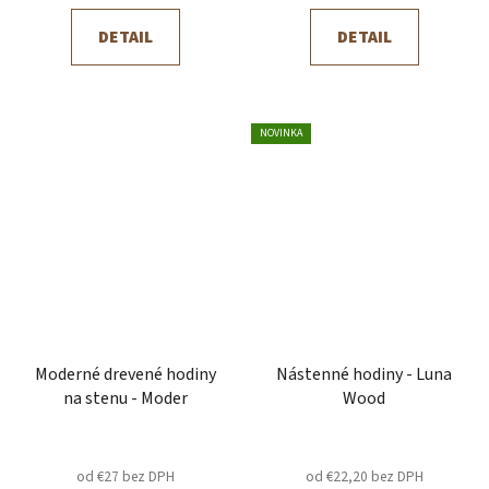
DETAIL
DETAIL
NOVINKA
Moderné drevené hodiny
Nástenné hodiny - Luna
na stenu - Moder
Wood
od €27 bez DPH
od €22,20 bez DPH