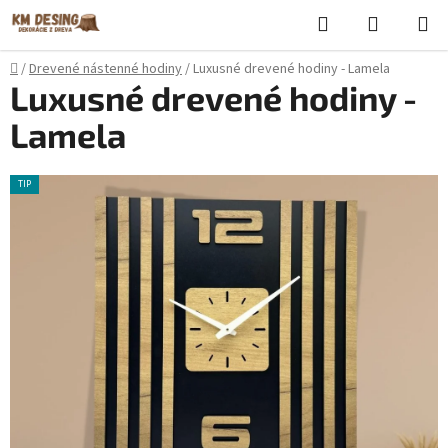
Prejsť
Hľadať
NÁKUP
na
KOŠÍK
obsah
Domov
/
Drevené nástenné hodiny
/
Luxusné drevené hodiny - Lamela
Luxusné drevené hodiny -
Lamela
TIP