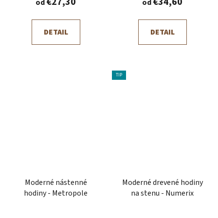
€27,30
€34,60
od
od
DETAIL
DETAIL
TIP
Moderné nástenné
Moderné drevené hodiny
hodiny - Metropole
na stenu - Numerix