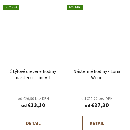
NOVINKA
NOVINKA
Štýlové drevené hodiny
Nástenné hodiny - Luna
na stenu - LineArt
Wood
od €26,90 bez DPH
od €22,20 bez DPH
€33,10
€27,30
od
od
DETAIL
DETAIL