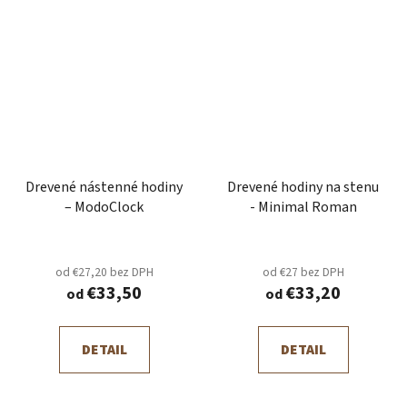
Drevené nástenné hodiny
Drevené hodiny na stenu
– ModoClock
- Minimal Roman
od €27,20 bez DPH
od €27 bez DPH
€33,50
€33,20
od
od
DETAIL
DETAIL