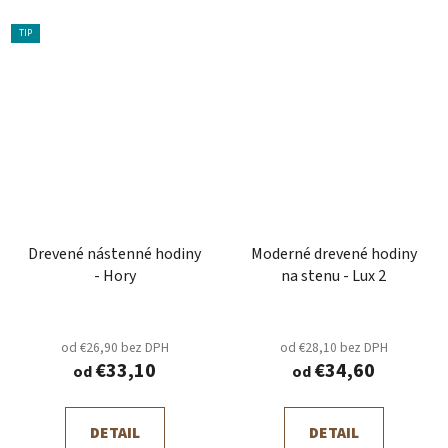
TIP
Drevené nástenné hodiny
Moderné drevené hodiny
- Hory
na stenu - Lux 2
od €26,90 bez DPH
od €28,10 bez DPH
€33,10
€34,60
od
od
DETAIL
DETAIL