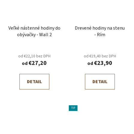
Veľké nástenné hodiny do
Drevené hodiny na stenu
obývačky - Wall 2
- Rím
od €22,10 bez DPH
od €19,40 bez DPH
€27,20
€23,90
od
od
DETAIL
DETAIL
TIP