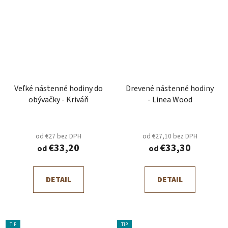
Veľké nástenné hodiny do
Drevené nástenné hodiny
obývačky - Kriváň
- Linea Wood
od €27 bez DPH
od €27,10 bez DPH
€33,20
€33,30
od
od
DETAIL
DETAIL
TIP
TIP