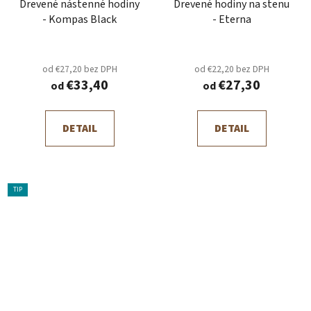
Drevené nástenné hodiny
Drevené hodiny na stenu
- Kompas Black
- Eterna
od €27,20 bez DPH
od €22,20 bez DPH
€33,40
€27,30
od
od
DETAIL
DETAIL
TIP