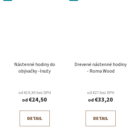
Nástenné hodiny do
Drevené nástenné hodiny
obývačky -Inuty
- Roma Wood
od €19,90 bez DPH
od €27 bez DPH
€24,50
€33,20
od
od
DETAIL
DETAIL