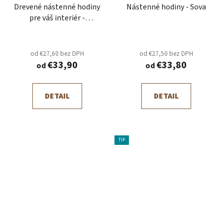
Drevené nástenné hodiny
Nástenné hodiny - Sova
pre váš interiér -
Timeless Wood
od €27,60 bez DPH
od €27,50 bez DPH
€33,90
€33,80
od
od
DETAIL
DETAIL
TIP