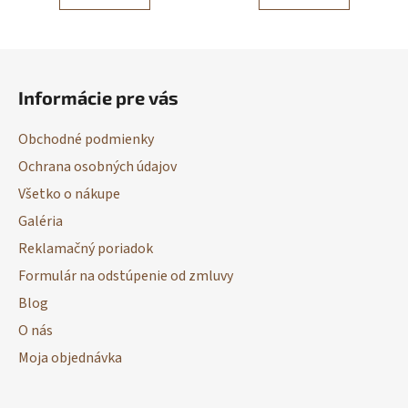
Z
á
Informácie pre vás
p
ä
Obchodné podmienky
t
Ochrana osobných údajov
i
Všetko o nákupe
e
Galéria
Reklamačný poriadok
Formulár na odstúpenie od zmluvy
Blog
O nás
Moja objednávka