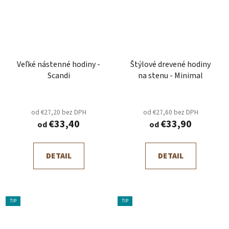
Veľké nástenné hodiny -
Štýlové drevené hodiny
Scandi
na stenu - Minimal
od €27,20 bez DPH
od €27,60 bez DPH
€33,40
€33,90
od
od
DETAIL
DETAIL
TIP
TIP