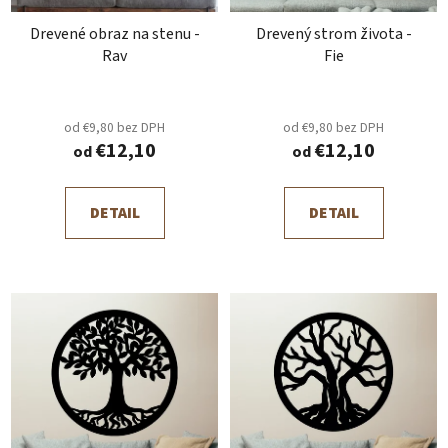
d
o
Drevené obraz na stenu -
Drevený strom života -
u
v
Rav
Fie
k
t
o
od €9,80 bez DPH
od €9,80 bez DPH
v
€12,10
€12,10
od
od
DETAIL
DETAIL