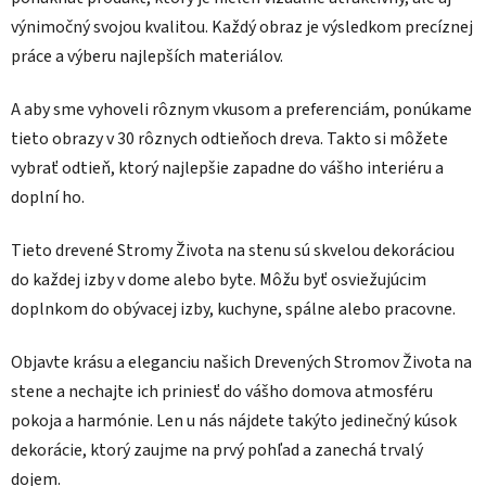
výnimočný svojou kvalitou. Každý obraz je výsledkom precíznej
práce a výberu najlepších materiálov.
A aby sme vyhoveli rôznym vkusom a preferenciám, ponúkame
tieto obrazy v 30 rôznych odtieňoch dreva. Takto si môžete
vybrať odtieň, ktorý najlepšie zapadne do vášho interiéru a
doplní ho.
Tieto drevené Stromy Života na stenu sú skvelou dekoráciou
do každej izby v dome alebo byte. Môžu byť osviežujúcim
doplnkom do obývacej izby, kuchyne, spálne alebo pracovne.
Objavte krásu a eleganciu našich Drevených Stromov Života na
stene a nechajte ich priniesť do vášho domova atmosféru
pokoja a harmónie. Len u nás nájdete takýto jedinečný kúsok
dekorácie, ktorý zaujme na prvý pohľad a zanechá trvalý
dojem.