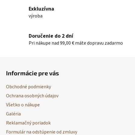
v
Exkluzívna
ý
výroba
p
i
s
Doručenie do 2 dní
u
Pri nákupe nad 99,00 € máte dopravu zadarmo
Z
á
Informácie pre vás
p
ä
Obchodné podmienky
t
Ochrana osobných údajov
i
Všetko o nákupe
e
Galéria
Reklamačný poriadok
Formulár na odstúpenie od zmluvy