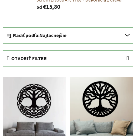
€15,80
od
R
Radiť podľa:
Najlacnejšie
a
d
e
OTVORIŤ FILTER
n
i
V
e
ý
p
p
r
i
o
s
d
p
u
r
k
o
t