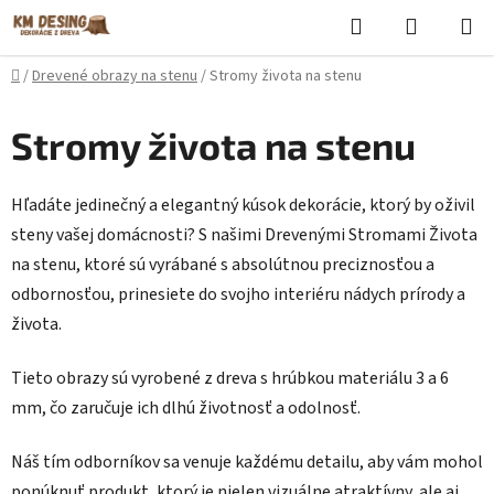
Prejsť
Hľadať
NÁKUP
na
KOŠÍK
obsah
Domov
/
Drevené obrazy na stenu
/
Stromy života na stenu
Stromy života na stenu
Hľadáte jedinečný a elegantný kúsok dekorácie, ktorý by oživil
steny vašej domácnosti? S našimi Drevenými Stromami Života
na stenu, ktoré sú vyrábané s absolútnou preciznosťou a
odbornosťou, prinesiete do svojho interiéru nádych prírody a
života.
Tieto obrazy sú vyrobené z dreva s hrúbkou materiálu 3 a 6
mm, čo zaručuje ich dlhú životnosť a odolnosť.
Náš tím odborníkov sa venuje každému detailu, aby vám mohol
ponúknuť produkt, ktorý je nielen vizuálne atraktívny, ale aj