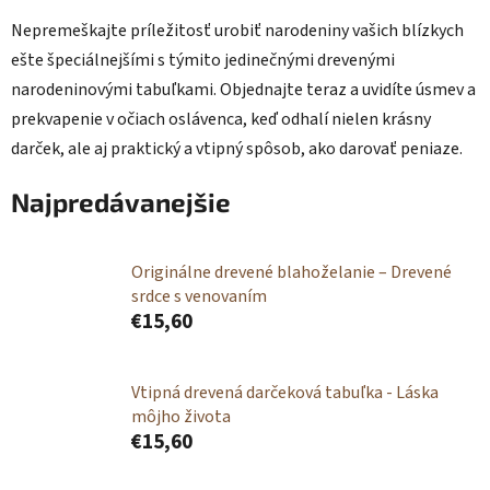
Nepremeškajte príležitosť urobiť narodeniny vašich blízkych
ešte špeciálnejšími s týmito jedinečnými drevenými
narodeninovými tabuľkami. Objednajte teraz a uvidíte úsmev a
prekvapenie v očiach oslávenca, keď odhalí nielen krásny
darček, ale aj praktický a vtipný spôsob, ako darovať peniaze.
Najpredávanejšie
Originálne drevené blahoželanie – Drevené
srdce s venovaním
€15,60
Vtipná drevená darčeková tabuľka - Láska
môjho života
€15,60