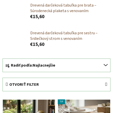
Drevená darčeková tabuľka pre brata –
Súrodenecká plaketa s venovaním
€15,60
Drevená darčeková tabuľka pre sestru –
Srdiečkový strom s venovaním
€15,60
R
Radiť podľa:
Najlacnejšie
a
d
e
OTVORIŤ FILTER
n
i
V
e
TIP
ý
p
p