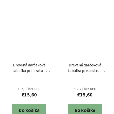
Drevená darčeková
Drevená darčeková
tabuľka pre brata –
tabuľka pre sestru –
Súrodenecká plaketa s
Srdiečkový strom s
venovaním
venovaním
€12,70 bez DPH
€12,70 bez DPH
€15,60
€15,60
DO KOŠÍKA
DO KOŠÍKA