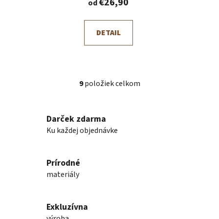
€26,90
od
DETAIL
9
položiek celkom
O
v
l
Darček zdarma
á
Ku každej objednávke
d
a
c
Prírodné
i
e
materiály
p
r
v
Exkluzívna
k
výroba