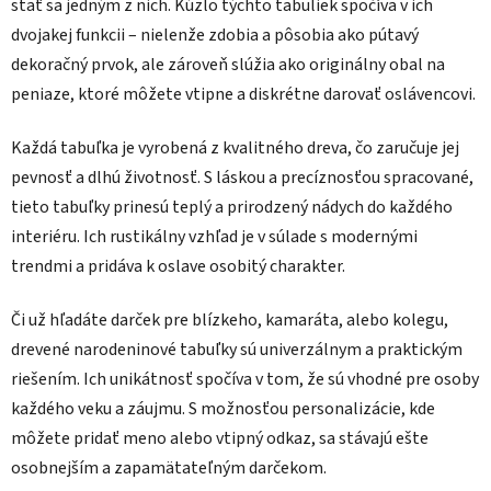
stať sa jedným z nich. Kúzlo týchto tabuliek spočíva v ich
dvojakej funkcii – nielenže zdobia a pôsobia ako pútavý
dekoračný prvok, ale zároveň slúžia ako originálny obal na
peniaze, ktoré môžete vtipne a diskrétne darovať oslávencovi.
Každá tabuľka je vyrobená z kvalitného dreva, čo zaručuje jej
pevnosť a dlhú životnosť. S láskou a precíznosťou spracované,
tieto tabuľky prinesú teplý a prirodzený nádych do každého
interiéru. Ich rustikálny vzhľad je v súlade s modernými
trendmi a pridáva k oslave osobitý charakter.
Či už hľadáte darček pre blízkeho, kamaráta, alebo kolegu,
drevené narodeninové tabuľky sú univerzálnym a praktickým
riešením. Ich unikátnosť spočíva v tom, že sú vhodné pre osoby
každého veku a záujmu. S možnosťou personalizácie, kde
môžete pridať meno alebo vtipný odkaz, sa stávajú ešte
osobnejším a zapamätateľným darčekom.