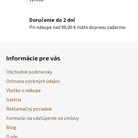
y
v
ý
Doručenie do 2 dní
p
Pri nákupe nad 99,00 € máte dopravu zadarmo
i
s
Z
u
á
Informácie pre vás
p
ä
Obchodné podmienky
t
Ochrana osobných údajov
i
Všetko o nákupe
e
Galéria
Reklamačný poriadok
Formulár na odstúpenie od zmluvy
Blog
O nás