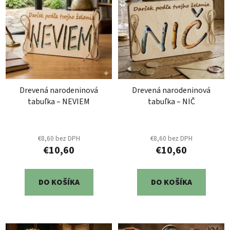
r
i
o
s
d
p
u
r
k
o
t
d
o
Drevená narodeninová
Drevená narodeninová
u
v
tabuľka – NEVIEM
tabuľka – NIČ
k
t
o
€8,60 bez DPH
€8,60 bez DPH
v
€10,60
€10,60
DO KOŠÍKA
DO KOŠÍKA