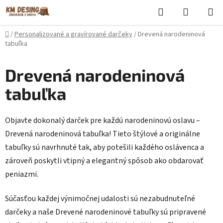
Prejsť
Hľadať
NÁKUP
na
KOŠÍK
obsah
Domov
/
Personalizované a gravírované darčeky
/
Drevená narodeninová
tabuľka
Drevená narodeninová
tabuľka
Objavte dokonalý darček pre každú narodeninovú oslavu –
Drevená narodeninová tabuľka! Tieto štýlové a originálne
tabuľky sú navrhnuté tak, aby potešili každého oslávenca a
zároveň poskytli vtipný a elegantný spôsob ako obdarovať
peniazmi.
Súčasťou každej výnimočnej udalosti sú nezabudnuteľné
darčeky a naše Drevené narodeninové tabuľky sú pripravené