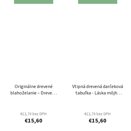
Originálne drevené
Vtipná drevená darčeková
blahoželanie – Drevené
tabuľka - Láska môjho
srdce s venovaním
života
€12,70 bez DPH
€12,70 bez DPH
€15,60
€15,60