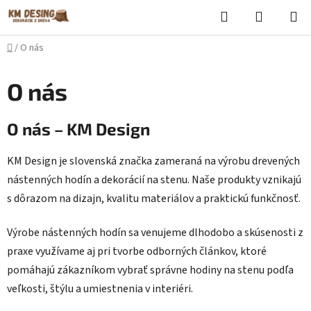
Prejsť
Hľadať
NÁKUP
na
KOŠÍK
obsah
Domov
/
O nás
O nás
O nás – KM Design
KM Design je slovenská značka zameraná na výrobu drevených
nástenných hodín a dekorácií na stenu. Naše produkty vznikajú
s dôrazom na dizajn, kvalitu materiálov a praktickú funkčnosť.
Výrobe nástenných hodín sa venujeme dlhodobo a skúsenosti z
praxe využívame aj pri tvorbe odborných článkov, ktoré
pomáhajú zákazníkom vybrať správne hodiny na stenu podľa
veľkosti, štýlu a umiestnenia v interiéri.