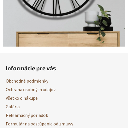
Z
á
Informácie pre vás
p
ä
Obchodné podmienky
t
Ochrana osobných údajov
i
Všetko o nákupe
e
Galéria
Reklamačný poriadok
Formulár na odstúpenie od zmluvy