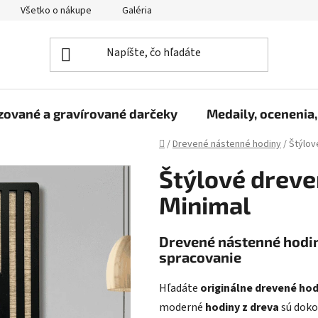
Všetko o nákupe
Galéria
Reklamačný poriadok
Fo
zované a gravírované darčeky
Medaily, ocenenia,
Domov
/
Drevené nástenné hodiny
/
Štýlov
Štýlové dreve
Minimal
Drevené nástenné hodiny
spracovanie
Hľadáte
originálne drevené hod
moderné
hodiny z dreva
sú doko