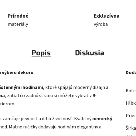
Prírodné
Exkluzívna
materiály
výroba
Popis
Diskusia
 výberu dekoru
Doda
ástennými hodinami
, ktoré spájajú moderný dizajn a
Kate
rna
, zatiaľ čo zadnú stranu si môžete vybrať z
9
Hĺbk
eriérom.
Prie
čo zaručuje pevnosť a dlhú životnosť. Kvalitný
nemecký
hod. Matné ručičky dodávajú hodinám elegantný a
Šírk