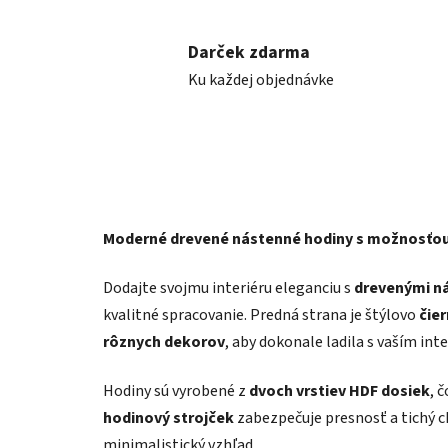
Darček zdarma
Ku každej objednávke
Moderné drevené nástenné hodiny s možnosťou
Dodajte svojmu interiéru eleganciu s
drevenými n
kvalitné spracovanie. Predná strana je štýlovo
čie
rôznych dekorov
, aby dokonale ladila s vaším int
Hodiny sú vyrobené z
dvoch vrstiev HDF dosiek
, 
hodinový strojček
zabezpečuje presnosť a tichý c
minimalistický vzhľad.