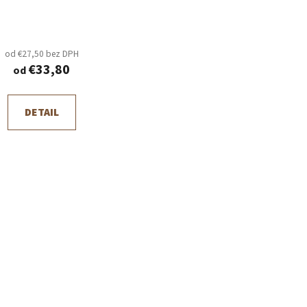
od €27,50 bez DPH
€33,80
od
DETAIL