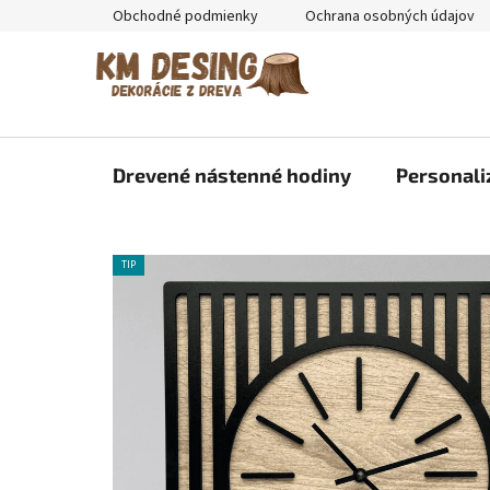
Prejsť
Obchodné podmienky
Ochrana osobných údajov
na
obsah
Drevené nástenné hodiny
Personali
TIP