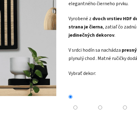
elegantného čierneho prvku.
Vyrobené z
dvoch vrstiev HDF d
strana je čierna
, zatiaľ čo zadn
jedinečných dekorov
.
V srdci hodín sa nachádza
presný
plynulý chod . Matné ručičky dod
Vybrať dekor: