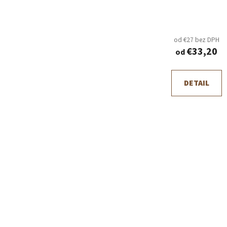
od €27 bez DPH
€33,20
od
DETAIL