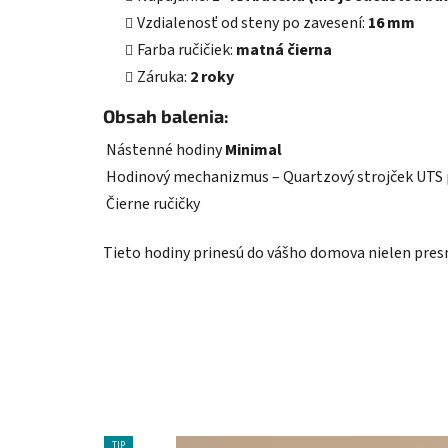
Vzdialenosť od steny po zavesení:
16 mm
Farba ručičiek:
matná čierna
Záruka:
2 roky
Obsah balenia:
Nástenné hodiny
Minimal
Hodinový mechanizmus – Quartzový strojček UTS
Čierne ručičky
Tieto hodiny prinesú do vášho domova nielen presn
TIP