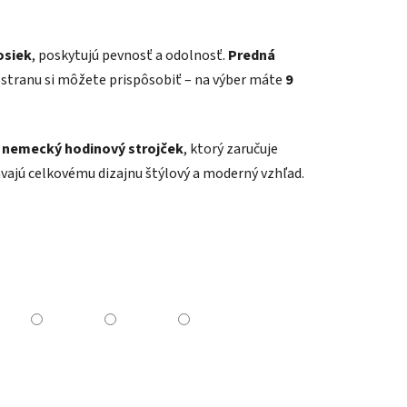
osiek
, poskytujú pevnosť a odolnosť.
Predná
ú stranu si môžete prispôsobiť – na výber máte
9
 nemecký hodinový strojček
, ktorý zaručuje
ávajú celkovému dizajnu štýlový a moderný vzhľad.