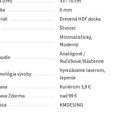
a (cm)
33 - 70 cm
ka
6 mm
riál
Drevená HDF doska
Štvorec
Minimalistický,
Moderný
Analógové /
hodín
Ručičkové/Nástenne
Vyrezávanie laserom,
nológia výroby
lepenie
ava
Kuriérom 3,9 Є
ava Zdarma
nad 99 Є
bca
KMDESING