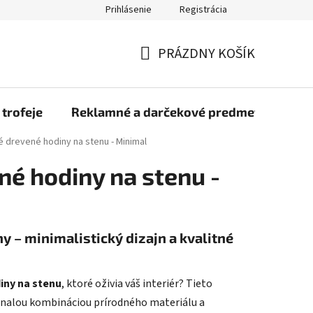
Prihlásenie
Registrácia
rmulár na odstúpenie od zmluvy
Blog
O nás
Moja objed
PRÁZDNY KOŠÍK
NÁKUPNÝ
KOŠÍK
 trofeje
Reklamné a darčekové predmety
Dr
é drevené hodiny na stenu - Minimal
né hodiny na stenu -
 – minimalistický dizajn a kvalitné
iny na stenu
, ktoré oživia váš interiér? Tieto
nalou kombináciou prírodného materiálu a