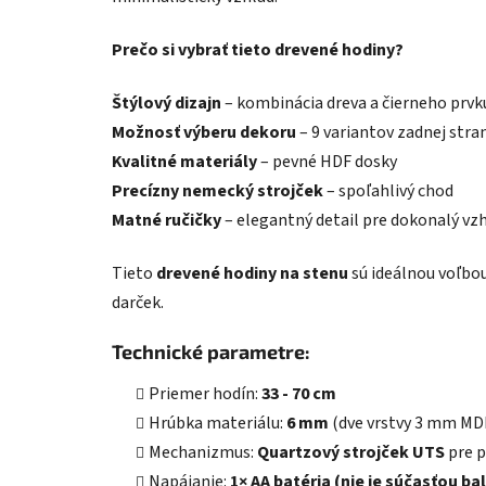
Prečo si vybrať tieto drevené hodiny?
Štýlový dizajn
– kombinácia dreva a čierneho prvk
Možnosť výberu dekoru
– 9 variantov zadnej stra
Kvalitné materiály
– pevné HDF dosky
Precízny nemecký strojček
– spoľahlivý chod
Matné ručičky
– elegantný detail pre dokonalý vz
Tieto
drevené hodiny na stenu
sú ideálnou voľbou
darček.
Technické parametre:
Priemer hodín:
33 - 70 cm
Hrúbka materiálu:
6 mm
(dve vrstvy 3 mm MD
Mechanizmus:
Quartzový strojček UTS
pre p
Napájanie:
1× AA batéria (nie je súčasťou ba