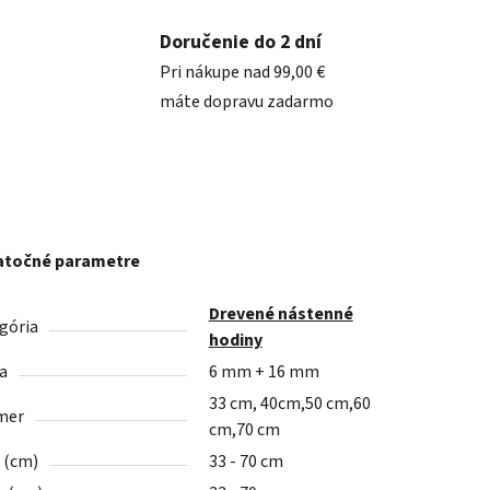
Doručenie do 2 dní
Pri nákupe nad 99,00 €
máte dopravu zadarmo
točné parametre
Drevené nástenné
gória
hodiny
a
6 mm + 16 mm
33 cm, 40cm,50 cm,60
mer
cm,70 cm
a (cm)
33 - 70 cm