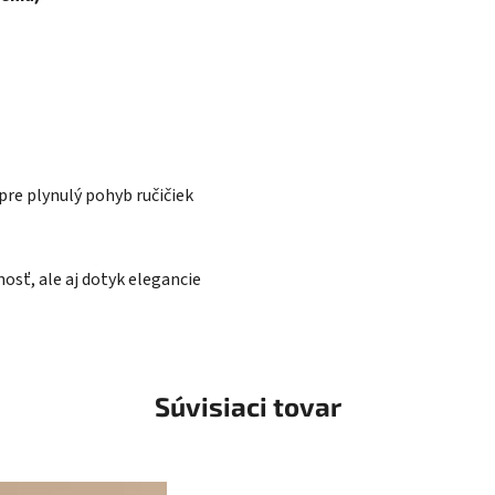
pre plynulý pohyb ručičiek
osť, ale aj dotyk elegancie
Súvisiaci tovar