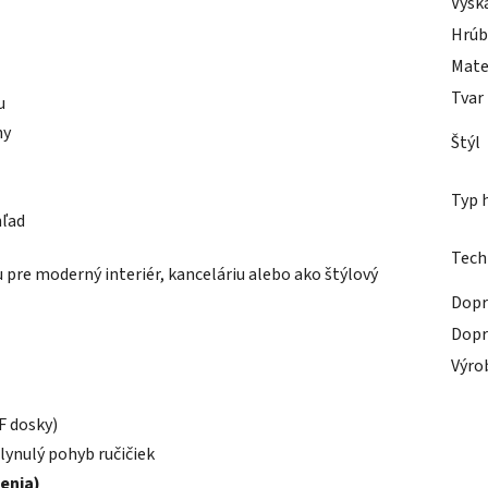
Výšk
Hrúb
Mate
Tvar
u
ny
Štýl
Typ 
hľad
Tech
 pre moderný interiér, kanceláriu alebo ako štýlový
Dopr
Dopr
Výro
F dosky)
lynulý pohyb ručičiek
lenia)