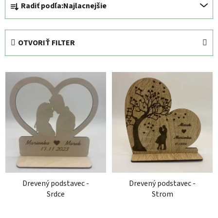
Radiť podľa:
Najlacnejšie
a
d
e
OTVORIŤ FILTER
n
i
V
e
ý
p
p
r
i
o
s
d
p
u
r
k
o
t
d
o
Drevený podstavec -
Drevený podstavec -
u
v
Srdce
Strom
k
t