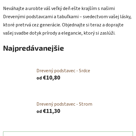
Neváhajte a urobte váš veľký deň ešte krajším s našimi
Drevenými podstavcami a tabuľkami – svedectvom vašej lásky,
ktoré pretrvá cez generácie. Objednajte si teraz a doprajte
vašej svadbe dotyk prírody a elegancie, ktorý si zaslúži.
Najpredávanejšie
Drevený podstavec - Srdce
€10,80
od
Drevený podstavec - Strom
€11,30
od
R