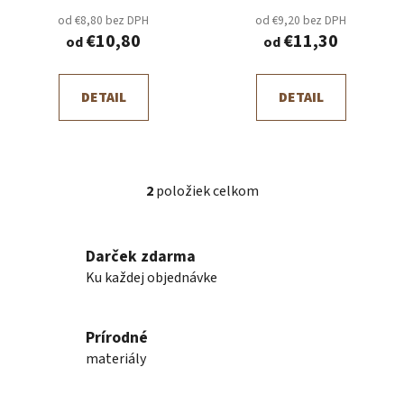
o
od €8,80 bez DPH
od €9,20 bez DPH
v
€10,80
€11,30
od
od
DETAIL
DETAIL
2
položiek celkom
O
v
l
Darček zdarma
á
Ku každej objednávke
d
a
c
Prírodné
i
e
materiály
p
r