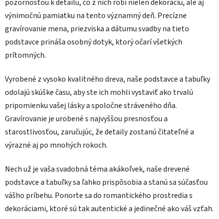
pozornosťou k detailu, čo z nich robí nielen dekoráciu, ale aj
výnimočnú pamiatku na tento významný deň. Precízne
gravírovanie mena, priezviska a dátumu svadby na tieto
podstavce prináša osobný dotyk, ktorý očarí všetkých
prítomných.
Vyrobené z vysoko kvalitného dreva, naše podstavce a tabuľky
odolajú skúške času, aby ste ich mohli vystaviť ako trvalú
pripomienku vašej lásky a spoločne stráveného dňa.
Gravírovanie je urobené s najvyššou presnosťou a
starostlivosťou, zaručujúc, že detaily zostanú čitateľné a
výrazné aj po mnohých rokoch.
Nech už je vaša svadobná téma akákoľvek, naše drevené
podstavce a tabuľky sa ľahko prispôsobia a stanú sa súčasťou
vášho príbehu. Ponorte sa do romantického prostredia s
dekoráciami, ktoré sú tak autentické a jedinečné ako váš vzťah.