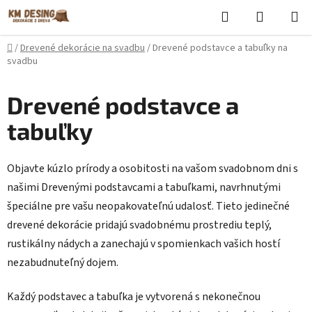
Prejsť
Hľadať
NÁKUP
na
KOŠÍK
obsah
Domov
/
Drevené dekorácie na svadbu
/
Drevené podstavce a tabuľky na
svadbu
Drevené podstavce a
tabuľky
Objavte kúzlo prírody a osobitosti na vašom svadobnom dni s
našimi Drevenými podstavcami a tabuľkami, navrhnutými
špeciálne pre vašu neopakovateľnú udalosť. Tieto jedinečné
drevené dekorácie pridajú svadobnému prostrediu teplý,
rustikálny nádych a zanechajú v spomienkach vašich hostí
nezabudnuteľný dojem.
Každý podstavec a tabuľka je vytvorená s nekonečnou