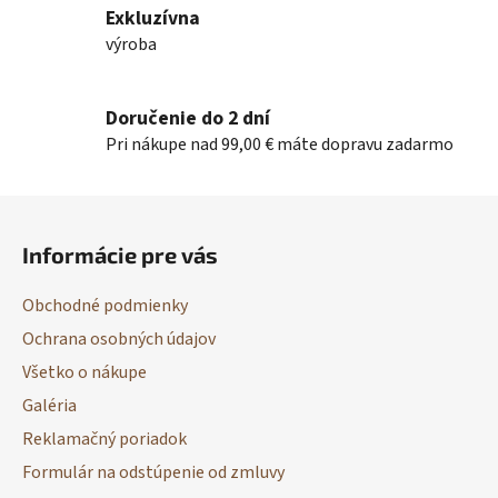
v
Exkluzívna
k
výroba
y
v
ý
Doručenie do 2 dní
p
Pri nákupe nad 99,00 € máte dopravu zadarmo
i
s
Z
u
á
Informácie pre vás
p
ä
Obchodné podmienky
t
Ochrana osobných údajov
i
Všetko o nákupe
e
Galéria
Reklamačný poriadok
Formulár na odstúpenie od zmluvy