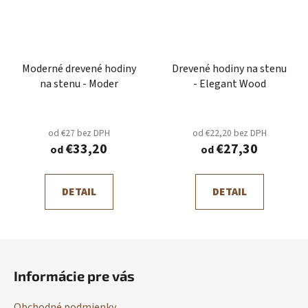
Moderné drevené hodiny
Drevené hodiny na stenu
na stenu - Moder
- Elegant Wood
od €27 bez DPH
od €22,20 bez DPH
€33,20
€27,30
od
od
DETAIL
DETAIL
Z
á
Informácie pre vás
p
ä
Obchodné podmienky