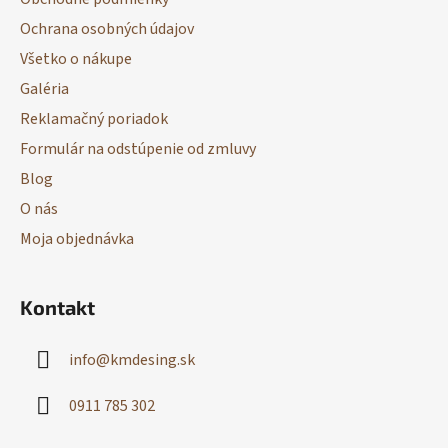
t
Ochrana osobných údajov
i
Všetko o nákupe
e
Galéria
Reklamačný poriadok
Formulár na odstúpenie od zmluvy
Blog
O nás
Moja objednávka
Kontakt
info
@
kmdesing.sk
0911 785 302