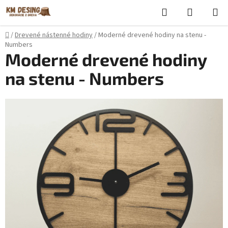
Prejsť
Hľadať
NÁKUP
na
KOŠÍK
obsah
Domov
/
Drevené nástenné hodiny
/
Moderné drevené hodiny na stenu -
Numbers
Moderné drevené hodiny
na stenu - Numbers