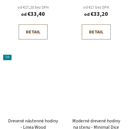
od €27,20 bez DPH
od €27 bez DPH
€33,40
€33,20
od
od
DETAIL
DETAIL
TIP
Drevené nástenné hodiny
Moderné drevené hodiny
- Linea Wood
na stenu - Minimal Dice