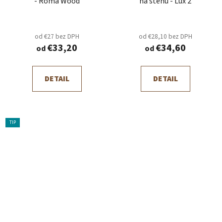
- Roma Wood
na stenu - Lux 2
od €27 bez DPH
od €28,10 bez DPH
€33,20
€34,60
od
od
DETAIL
DETAIL
TIP