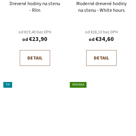
Drevené hodiny na stenu
Moderné drevené hodiny
- Rím
na stenu - White hours
od €19,40 bez DPH
od €28,10 bez DPH
€23,90
€34,60
od
od
DETAIL
DETAIL
TIP
NOVINKA