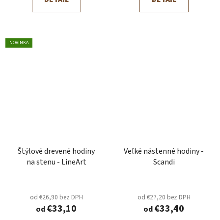
NOVINKA
Štýlové drevené hodiny
Veľké nástenné hodiny -
na stenu - LineArt
Scandi
od €26,90 bez DPH
od €27,20 bez DPH
€33,10
€33,40
od
od