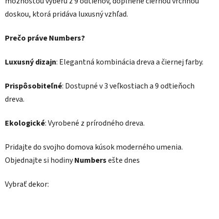
možnosťou výberu z 9 odtieňov, doplnené čiernou vrchnou
doskou, ktorá pridáva luxusný vzhľad.
Prečo práve Numbers?
Luxusný dizajn
: Elegantná kombinácia dreva a čiernej farby.
Prispôsobiteľné
: Dostupné v 3 veľkostiach a 9 odtieňoch
dreva.
Ekologické
: Vyrobené z prírodného dreva.
Pridajte do svojho domova kúsok moderného umenia.
Objednajte si hodiny
Numbers
ešte dnes
Vybrať dekor: