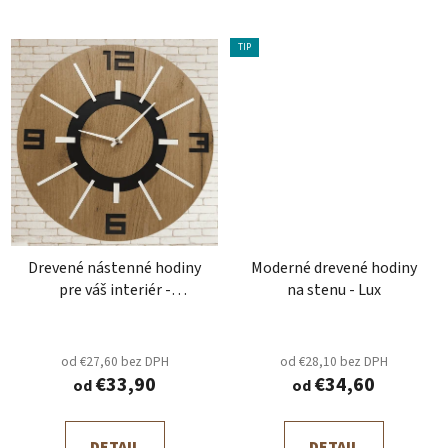
TIP
Drevené nástenné hodiny
Moderné drevené hodiny
pre váš interiér -
na stenu - Lux
Timeless Wood
od €27,60 bez DPH
od €28,10 bez DPH
€33,90
€34,60
od
od
DETAIL
DETAIL