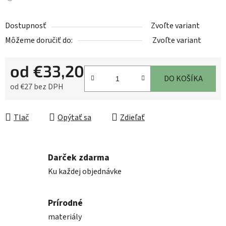
Dostupnosť
Zvoľte variant
Môžeme doručiť do:
Zvoľte variant
od
€33,20
DO KOŠÍKA
od
€27
bez DPH
Jednotková cena:
Tlač
Opýtať sa
Zdieľať
Darček zdarma
Ku každej objednávke
Prírodné
materiály