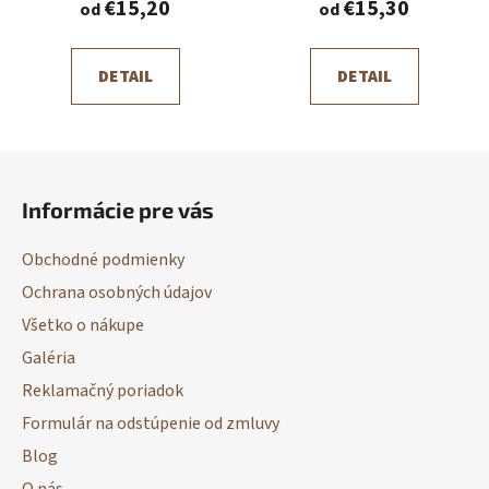
€15,20
€15,30
od
od
DETAIL
DETAIL
Z
á
Informácie pre vás
p
ä
Obchodné podmienky
t
Ochrana osobných údajov
i
Všetko o nákupe
e
Galéria
Reklamačný poriadok
Formulár na odstúpenie od zmluvy
Blog