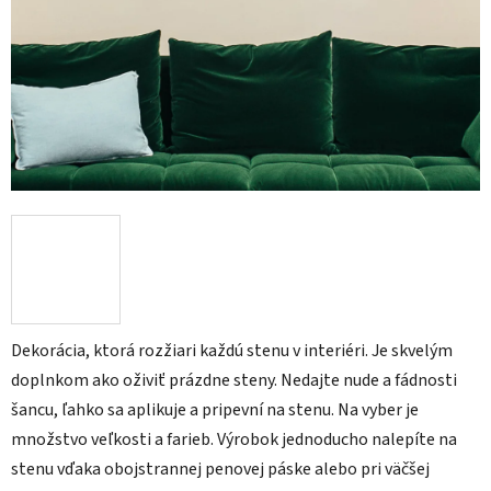
Dekorácia, ktorá rozžiari každú stenu v interiéri. Je skvelým
doplnkom ako oživiť prázdne steny. Nedajte nude a fádnosti
šancu, ľahko sa aplikuje a pripevní na stenu. Na vyber je
množstvo veľkosti a farieb. Výrobok jednoducho nalepíte na
stenu vďaka obojstrannej penovej páske alebo pri väčšej