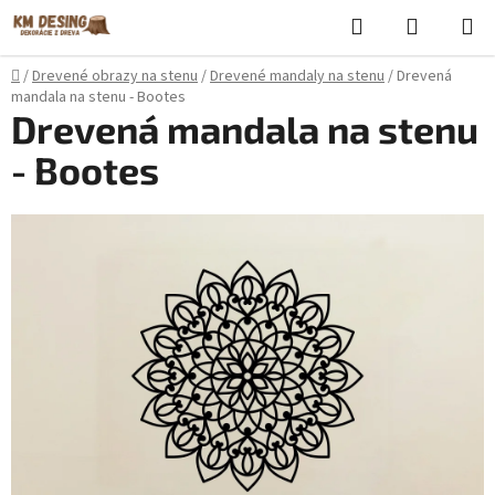
Prejsť
Hľadať
NÁKUP
na
KOŠÍK
obsah
Domov
/
Drevené obrazy na stenu
/
Drevené mandaly na stenu
/
Drevená
mandala na stenu - Bootes
Drevená mandala na stenu
- Bootes