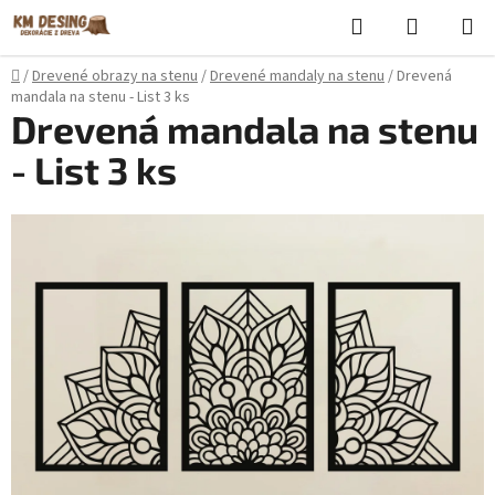
Prejsť
Hľadať
NÁKUP
na
KOŠÍK
obsah
Domov
/
Drevené obrazy na stenu
/
Drevené mandaly na stenu
/
Drevená
mandala na stenu - List 3 ks
Drevená mandala na stenu
- List 3 ks