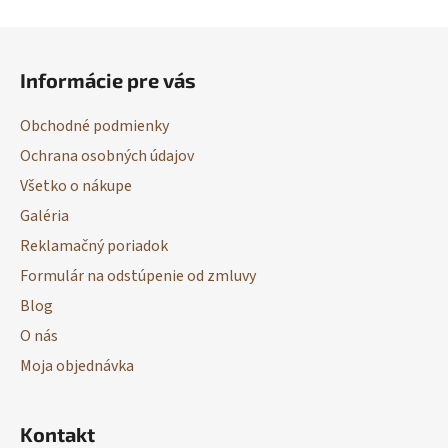
Z
á
Informácie pre vás
p
ä
Obchodné podmienky
t
Ochrana osobných údajov
i
Všetko o nákupe
e
Galéria
Reklamačný poriadok
Formulár na odstúpenie od zmluvy
Blog
O nás
Moja objednávka
Kontakt