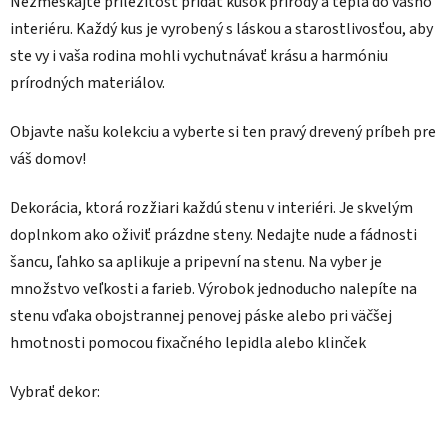
Nezmeškajte príležitosť pridať kúsok prírody a tepla do vášho
interiéru. Každý kus je vyrobený s láskou a starostlivosťou, aby
ste vy i vaša rodina mohli vychutnávať krásu a harmóniu
prírodných materiálov.
Objavte našu kolekciu a vyberte si ten pravý drevený príbeh pre
váš domov!
Dekorácia, ktorá rozžiari každú stenu v interiéri. Je skvelým
doplnkom ako oživiť prázdne steny. Nedajte nude a fádnosti
šancu, ľahko sa aplikuje a pripevní na stenu. Na vyber je
množstvo veľkosti a farieb. Výrobok jednoducho nalepíte na
stenu vďaka obojstrannej penovej páske alebo pri väčšej
hmotnosti pomocou fixačného lepidla alebo klinček
Vybrať dekor: