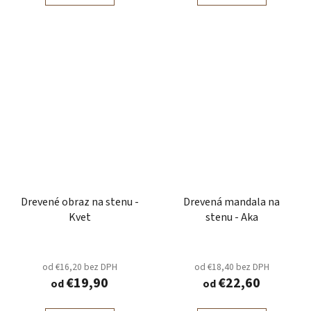
Drevené obraz na stenu -
Drevená mandala na
Kvet
stenu - Aka
od €16,20 bez DPH
od €18,40 bez DPH
€19,90
€22,60
od
od