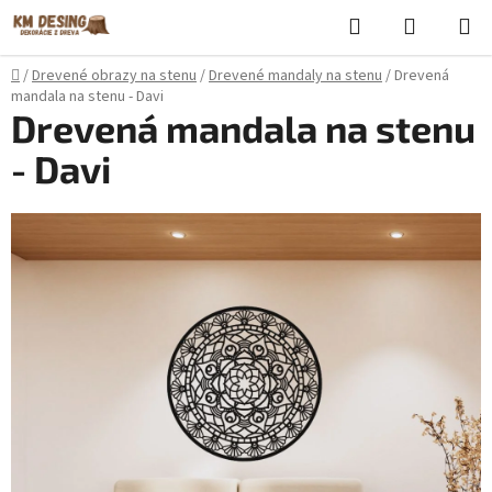
Prejsť
Hľadať
NÁKUP
na
KOŠÍK
obsah
Domov
/
Drevené obrazy na stenu
/
Drevené mandaly na stenu
/
Drevená
mandala na stenu - Davi
Drevená mandala na stenu
- Davi