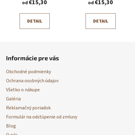
€15,30
€15,30
od
od
DETAIL
DETAIL
Z
á
Informácie pre vás
p
ä
Obchodné podmienky
t
Ochrana osobných údajov
i
Všetko o nákupe
e
Galéria
Reklamačný poriadok
Formulár na odstúpenie od zmluvy
Blog