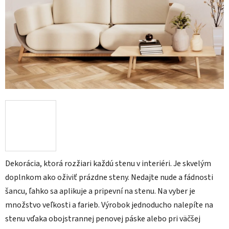
Dekorácia, ktorá rozžiari každú stenu v interiéri. Je skvelým
doplnkom ako oživiť prázdne steny. Nedajte nude a fádnosti
šancu, ľahko sa aplikuje a pripevní na stenu. Na vyber je
množstvo veľkosti a farieb. Výrobok jednoducho nalepíte na
stenu vďaka obojstrannej penovej páske alebo pri väčšej