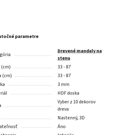
točné parametre
Drevené mandaly na
gória
stenu
a (cm)
33 - 87
a (cm)
33 - 87
ka
3 mm
riál
HDF doska
Vyber z 10 dekorov
a
dreva
Nastenný, 3D
ateľnosť
Áno