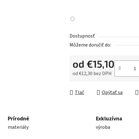
Dostupnosť
Môžeme doručiť do:
od
€15,10
od
€12,30
bez DPH
Jednotková cena:
Tlač
Opýtať sa
Prírodné
Exkluzívna
materiály
výroba