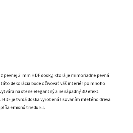
ý z pevnej 3 mm HDF dosky, ktorá je mimoriadne pevná
 táto dekorácia bude oživovať váš interiér po mnoho
 vytvára na stene elegantný a nenápadný 3D efekt.
a. HDF je tvrdá doska vyrobená lisovaním mletého dreva
spĺňa emisnú triedu E1.