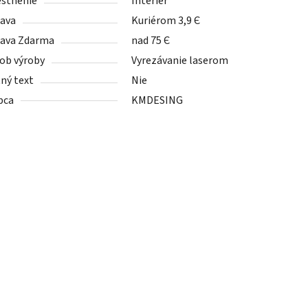
stnenie
Interiér
ava
Kuriérom 3,9 Є
ava Zdarma
nad 75 Є
ob výroby
Vyrezávanie laserom
tný text
Nie
bca
KMDESING