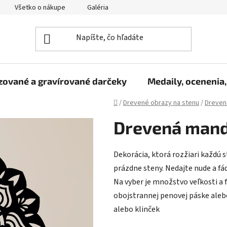
Všetko o nákupe
Galéria
Reklamačný poriadok
Fo
zované a gravírované darčeky
Medaily, ocenenia,
Domov
/
Drevené obrazy na stenu
/
Dreven
Drevená manda
Dekorácia, ktorá rozžiari každú s
prázdne steny. Nedajte nude a fád
Na vyber je množstvo veľkosti a 
obojstrannej penovej páske aleb
alebo klinček