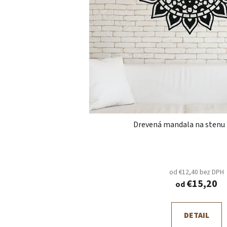
Drevená mandala na stenu
od €12,40 bez DPH
€15,20
od
DETAIL