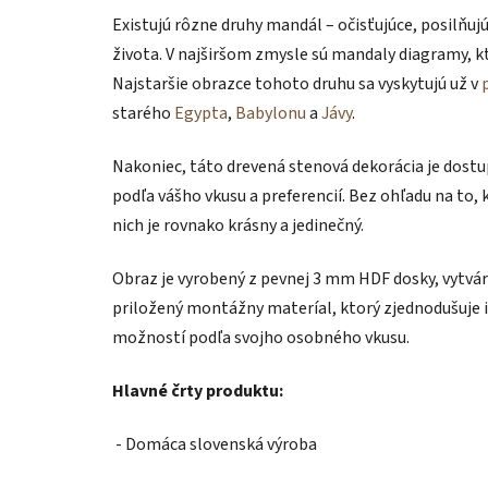
Existujú rôzne druhy mandál – očisťujúce, posilňujú
života. V najširšom zmysle sú mandaly diagramy, 
Najstaršie obrazce tohoto druhu sa vyskytujú už v
starého
Egypta
,
Babylonu
a
Jávy
.
Nakoniec, táto drevená stenová dekorácia je dost
podľa vášho vkusu a preferencií. Bez ohľadu na to, k
nich je rovnako krásny a jedinečný.
Obraz je vyrobený z pevnej 3 mm HDF dosky, vytvára
priložený montážny materíal, ktorý zjednodušuje i
možností podľa svojho osobného vkusu.
Hlavné črty produktu:
- Domáca slovenská výroba