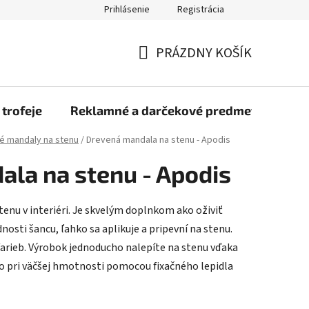
Prihlásenie
Registrácia
rmulár na odstúpenie od zmluvy
Blog
O nás
Moja objed
PRÁZDNY KOŠÍK
NÁKUPNÝ
KOŠÍK
 trofeje
Reklamné a darčekové predmety
Dr
é mandaly na stenu
/
Drevená mandala na stenu - Apodis
la na stenu - Apodis
tenu v interiéri. Je skvelým doplnkom ako oživiť
nosti šancu, ľahko sa aplikuje a pripevní na stenu.
farieb. Výrobok jednoducho nalepíte na stenu vďaka
o pri väčšej hmotnosti pomocou fixačného lepidla