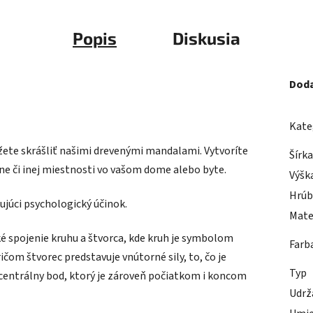
Popis
Diskusia
Doda
Kate
ôžete skrášliť našimi drevenými mandalami. Vytvoríte
Šírk
ne či inej miestnosti vo vašom dome alebo byte.
Výšk
Hrúb
júci psychologický účinok.
Mate
ké spojenie kruhu a štvorca, kde kruh je symbolom
Farb
ičom štvorec predstavuje vnútorné sily, to, čo je
Typ
centrálny bod, ktorý je zároveň počiatkom i koncom
Udrž