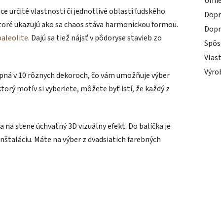
Umie
ce určité vlastnosti či jednotlivé oblasti ľudského
Dopr
ktoré ukazujú ako sa chaos stáva harmonickou formou.
Dopr
paleolite
. Dajú sa tiež nájsť v pôdoryse stavieb zo
Spôs
Vlas
Výro
upná v 10 rôznych dekoroch, čo vám umožňuje výber
torý motív si vyberiete, môžete byť istí, že každý z
 na stene úchvatný 3D vizuálny efekt. Do balíčka je
nštaláciu. Máte na výber z dvadsiatich farebných