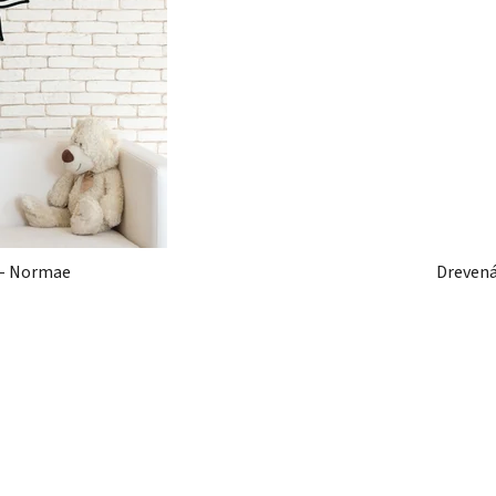
 - Normae
Drevená