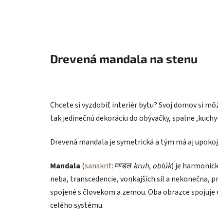
Drevená mandala na stenu
Chcete si vyzdobiť interiér bytu? Svoj domov si m
tak jedinečnú dekoráciu do obývačky, spalne ,kuchy
Drevená mandala je symetrická a tým má aj upokoju
Mandala
(
sanskrit
: मण्डल
kruh
,
oblúk
) je harmonic
neba, transcedencie, vonkajších síl a nekonečna, pr
spojené s človekom a zemou. Oba obrazce spojuje 
celého systému.