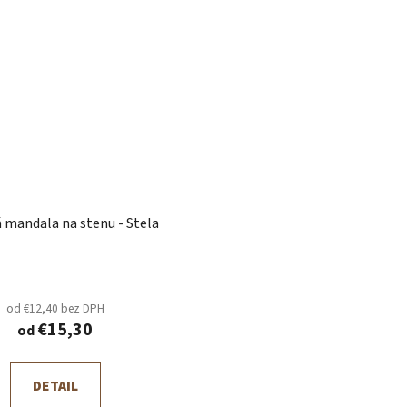
 mandala na stenu - Stela
od €12,40 bez DPH
€15,30
od
DETAIL