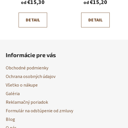
€15,30
€15,20
od
od
DETAIL
DETAIL
Z
á
Informácie pre vás
p
ä
Obchodné podmienky
t
Ochrana osobných údajov
i
Všetko o nákupe
e
Galéria
Reklamačný poriadok
Formulár na odstúpenie od zmluvy
Blog