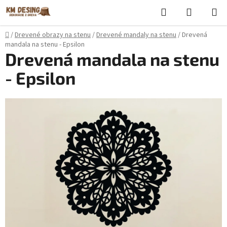
Prejsť
Hľadať
NÁKUP
na
KOŠÍK
obsah
Domov
/
Drevené obrazy na stenu
/
Drevené mandaly na stenu
/
Drevená
mandala na stenu - Epsilon
Drevená mandala na stenu
- Epsilon