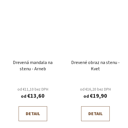
Drevená mandala na
Drevené obraz na stenu -
stenu - Arneb
Kvet
od €11,10 bez DPH
od €16,20 bez DPH
€13,60
€19,90
od
od
DETAIL
DETAIL