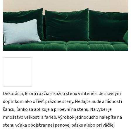
Dekorácia, ktorá rozžiari každú stenu v interiéri. Je skvelým
doplnkom ako oživiť prázdne steny. Nedajte nude a fádnosti
šancu, ľahko sa aplikuje a pripevní na stenu. Na vyber je
množstvo veľkosti a farieb. Výrobok jednoducho nalepíte na
stenu vďaka obojstrannej penovej páske alebo pri väčšej