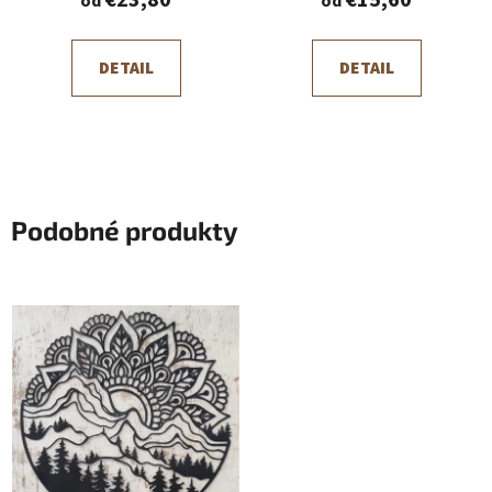
€23,80
€15,60
od
od
DETAIL
DETAIL
Podobné produkty