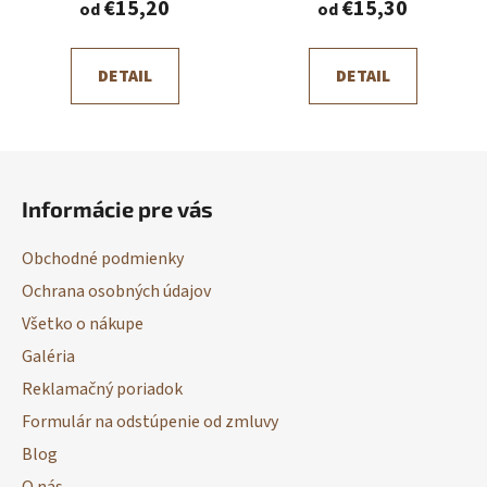
€15,20
€15,30
od
od
DETAIL
DETAIL
Z
á
Informácie pre vás
p
ä
Obchodné podmienky
t
Ochrana osobných údajov
i
Všetko o nákupe
e
Galéria
Reklamačný poriadok
Formulár na odstúpenie od zmluvy
Blog