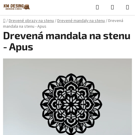
Prejsť
Hľadať
NÁKUP
na
KOŠÍK
obsah
Domov
/
Drevené obrazy na stenu
/
Drevené mandaly na stenu
/
Drevená
mandala na stenu - Apus
Drevená mandala na stenu
- Apus