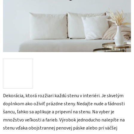
Dekorácia, ktorá rozžiari každú stenu v interiéri. Je skvelým
doplnkom ako oživiť prázdne steny. Nedajte nude a fádnosti
šancu, ľahko sa aplikuje a pripevní na stenu. Na vyber je
množstvo veľkosti a farieb. Výrobok jednoducho nalepíte na
stenu vďaka obojstrannej penovej páske alebo pri väčšej