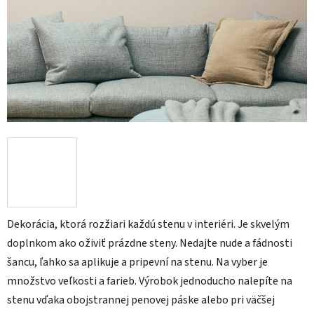
Dekorácia, ktorá rozžiari každú stenu v interiéri. Je skvelým
doplnkom ako oživiť prázdne steny. Nedajte nude a fádnosti
šancu, ľahko sa aplikuje a pripevní na stenu. Na vyber je
množstvo veľkosti a farieb. Výrobok jednoducho nalepíte na
stenu vďaka obojstrannej penovej páske alebo pri väčšej