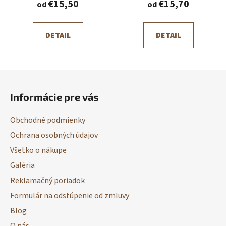
€15,50
€15,70
od
od
DETAIL
DETAIL
Z
á
Informácie pre vás
p
ä
Obchodné podmienky
t
Ochrana osobných údajov
i
Všetko o nákupe
e
Galéria
Reklamačný poriadok
Formulár na odstúpenie od zmluvy
Blog