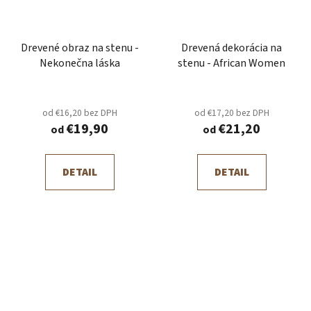
Drevené obraz na stenu -
Drevená dekorácia na
Nekonečna láska
stenu - African Women
od €16,20 bez DPH
od €17,20 bez DPH
€19,90
€21,20
od
od
DETAIL
DETAIL