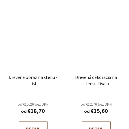
Drevené obraz na stenu -
Drevená dekorácia na
List
stenu - Dvaja
od €15,20 bez DPH
od €12,70 bez DPH
€18,70
€15,60
od
od
DETAIL
DETAIL