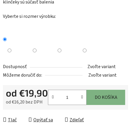
klinčeky sú súčasť balenia
Vyberte si rozmer výrobku:
Dostupnosť
Zvoľte variant
Môžeme doručiť do:
Zvoľte variant
od
€19,90
DO KOŠÍKA
od
€16,20
bez DPH
Jednotková cena:
Tlač
Opýtať sa
Zdieľať