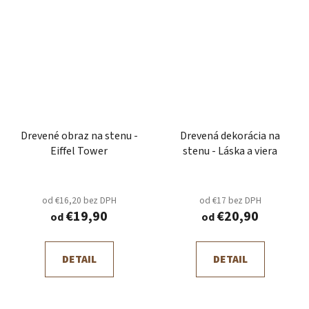
Drevené obraz na stenu -
Drevená dekorácia na
Eiffel Tower
stenu - Láska a viera
od €16,20 bez DPH
od €17 bez DPH
€19,90
€20,90
od
od
DETAIL
DETAIL