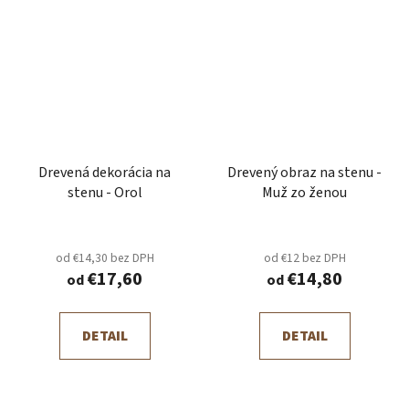
Drevená dekorácia na
Drevený obraz na stenu -
stenu - Orol
Muž zo ženou
od €14,30 bez DPH
od €12 bez DPH
€17,60
€14,80
od
od
DETAIL
DETAIL