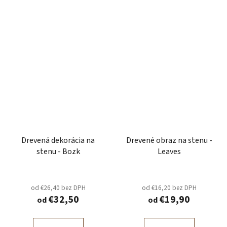
Drevená dekorácia na
Drevené obraz na stenu -
stenu - Bozk
Leaves
od €26,40 bez DPH
od €16,20 bez DPH
€32,50
€19,90
od
od