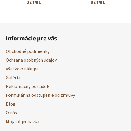
DETAIL
DETAIL
Z
á
Informácie pre vás
p
ä
Obchodné podmienky
t
Ochrana osobných údajov
i
Všetko o nákupe
e
Galéria
Reklamačný poriadok
Formulár na odstúpenie od zmluvy
Blog
O nás
Moja objednávka