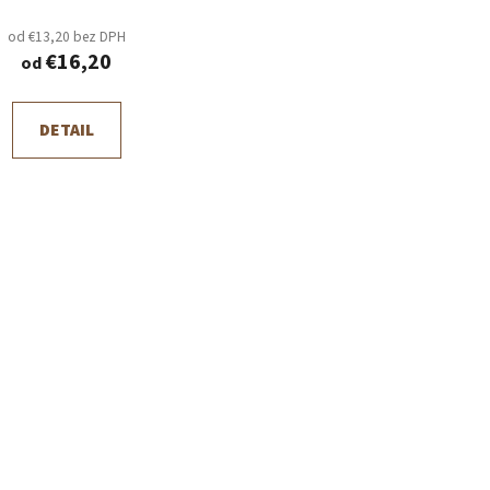
od €13,20 bez DPH
€16,20
od
DETAIL