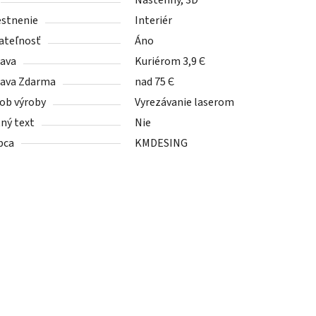
Nastenný, 3D
stnenie
Interiér
ateľnosť
Áno
ava
Kuriérom 3,9 Є
ava Zdarma
nad 75 Є
ob výroby
Vyrezávanie laserom
tný text
Nie
bca
KMDESING