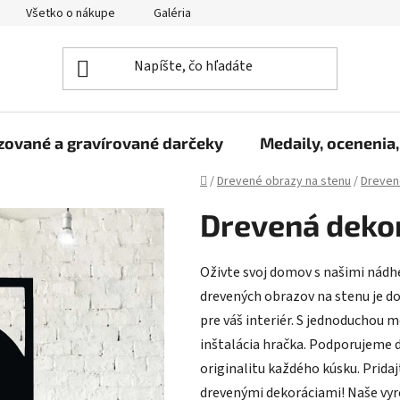
Všetko o nákupe
Galéria
Reklamačný poriadok
Fo
zované a gravírované darčeky
Medaily, ocenenia,
Domov
/
Drevené obrazy na stenu
/
Dreven
Drevená dekorá
Oživte svoj domov s našimi nádh
drevených obrazov na stenu je do
pre váš interiér. S jednoducho
inštalácia hračka. Podporujeme d
originalitu každého kúsku. Prida
drevenými dekoráciami! Naše vyr