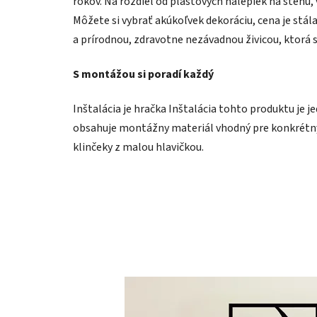
rokov. Na rozdiel od plastových nálepiek na stenu,
Môžete si vybrať akúkoľvek dekoráciu, cena je stál
a prírodnou, zdravotne nezávadnou živicou, ktorá 
S montážou si poradí každý
Inštalácia je hračka Inštalácia tohto produktu je j
obsahuje montážny materiál vhodný pre konkrétny 
klinčeky z malou hlavičkou.