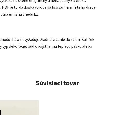
 vytvára na stene elegantný a nenápadný 3D efekt.
a. HDF je tvrdá doska vyrobená lisovaním mletého dreva
spĺňa emisnú triedu E1.
ednoduchá a nevyžaduje žiadne vŕtanie do stien. Balíček
typ dekorácie, buď obojstrannú lepiacu pásku alebo
Súvisiaci tovar