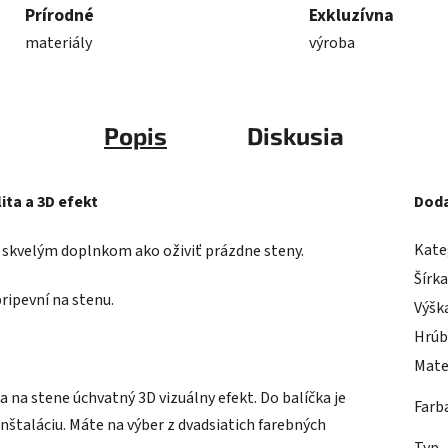
Prírodné
Exkluzívna
materiály
výroba
Popis
Diskusia
ita a 3D efekt
Doda
Kate
Je skvelým doplnkom ako oživiť prázdne steny.
Šírk
pripevní na stenu.
Výšk
Hrúb
Mate
 na stene úchvatný 3D vizuálny efekt. Do balíčka je
Farb
nštaláciu. Máte na výber z dvadsiatich farebných