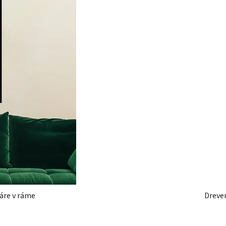
 obraz na stenu - Tváre v ráme
Dreven