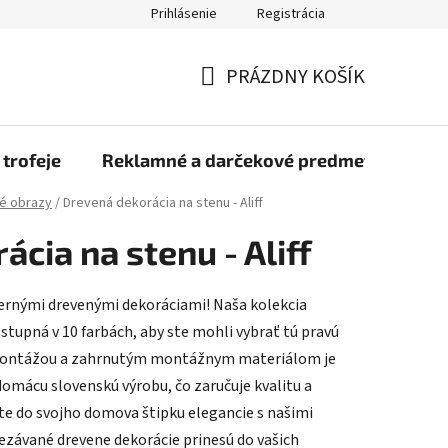
Prihlásenie
Registrácia
rmulár na odstúpenie od zmluvy
Blog
O nás
Moja objed
PRÁZDNY KOŠÍK
NÁKUPNÝ
KOŠÍK
 trofeje
Reklamné a darčekové predmety
Dr
é obrazy
/
Drevená dekorácia na stenu - Aliff
cia na stenu - Aliff
ernými drevenými dekoráciami! Naša kolekcia
stupná v 10 farbách, aby ste mohli vybrať tú pravú
u montážou a zahrnutým montážnym materiálom je
omácu slovenskú výrobu, čo zaručuje kvalitu a
jte do svojho domova štipku elegancie s našimi
ezávané drevene dekorácie prinesú do vašich