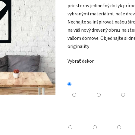
priestorov jedinečný dotyk prírod
vybranými materiálmi, naše dre
Nechajte sa inšpirovať našou ši
na váš nový drevený obraz na sten
vašom domove. Objednajte si dnes
originality
Vybrať dekor: