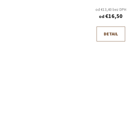
od €13,40 bez DPH
€16,50
od
DETAIL