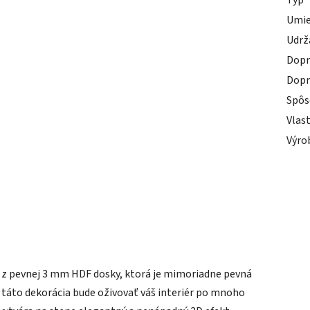
Typ
Umie
Udrž
Dopr
Dopr
Spôs
Vlas
Výro
ý z pevnej 3 mm HDF dosky, ktorá je mimoriadne pevná
 táto dekorácia bude oživovať váš interiér po mnoho