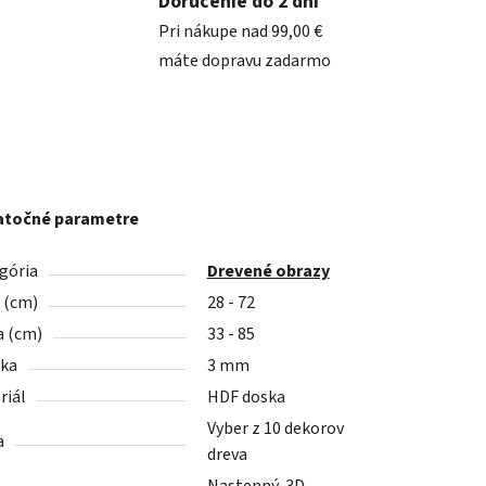
Doručenie do 2 dní
Pri nákupe nad 99,00 €
máte dopravu zadarmo
točné parametre
gória
Drevené obrazy
a (cm)
28 - 72
a (cm)
33 - 85
ka
3 mm
riál
HDF doska
Vyber z 10 dekorov
a
dreva