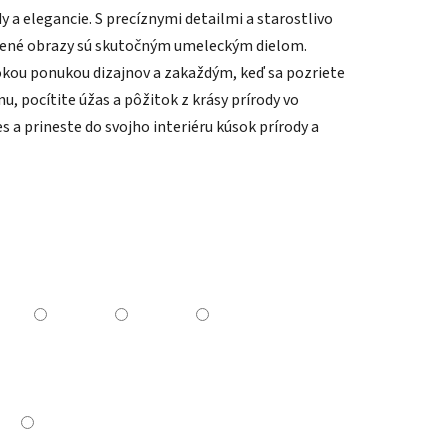
y a elegancie. S precíznymi detailmi a starostlivo
vené obrazy sú skutočným umeleckým dielom.
rokou ponukou dizajnov a zakaždým, keď sa pozriete
u, pocítite úžas a pôžitok z krásy prírody vo
 a prineste do svojho interiéru kúsok prírody a