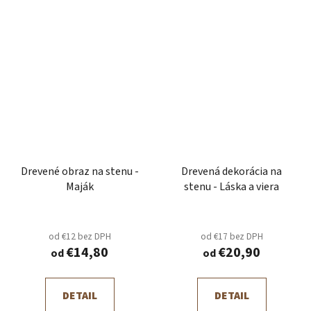
Drevené obraz na stenu -
Drevená dekorácia na
Maják
stenu - Láska a viera
od €12 bez DPH
od €17 bez DPH
€14,80
€20,90
od
od
DETAIL
DETAIL