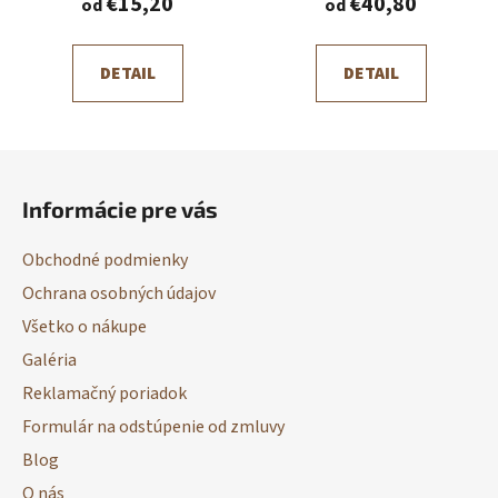
€15,20
€40,80
od
od
DETAIL
DETAIL
Z
á
Informácie pre vás
p
ä
Obchodné podmienky
t
Ochrana osobných údajov
i
Všetko o nákupe
e
Galéria
Reklamačný poriadok
Formulár na odstúpenie od zmluvy
Blog
O nás