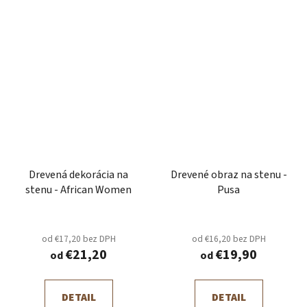
Drevená dekorácia na
Drevené obraz na stenu -
stenu - African Women
Pusa
od €17,20 bez DPH
od €16,20 bez DPH
€21,20
€19,90
od
od
DETAIL
DETAIL