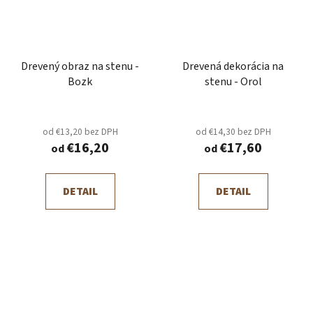
Drevený obraz na stenu -
Drevená dekorácia na
Bozk
stenu - Orol
od €13,20 bez DPH
od €14,30 bez DPH
€16,20
€17,60
od
od
DETAIL
DETAIL