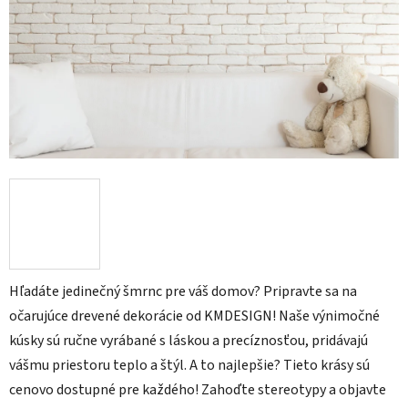
Hľadáte jedinečný šmrnc pre váš domov? Pripravte sa na
očarujúce drevené dekorácie od KMDESIGN! Naše výnimočné
kúsky sú ručne vyrábané s láskou a precíznosťou, pridávajú
vášmu priestoru teplo a štýl. A to najlepšie? Tieto krásy sú
cenovo dostupné pre každého! Zahoďte stereotypy a objavte