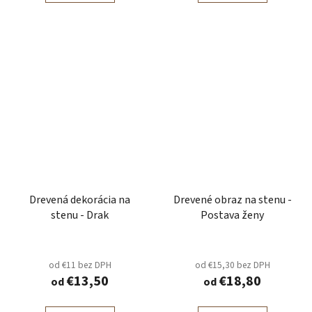
Drevená dekorácia na
Drevené obraz na stenu -
stenu - Drak
Postava ženy
od €11 bez DPH
od €15,30 bez DPH
€13,50
€18,80
od
od