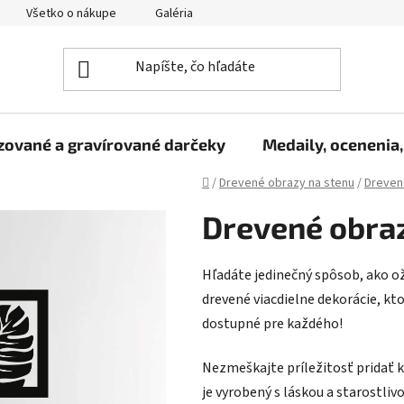
Všetko o nákupe
Galéria
Reklamačný poriadok
Fo
zované a gravírované darčeky
Medaily, ocenenia,
Domov
/
Drevené obrazy na stenu
/
Dreven
Drevené obraz 
Hľadáte jedinečný spôsob, ako o
drevené viacdielne dekorácie, kt
dostupné pre každého!
Nezmeškajte príležitosť pridať k
je vyrobený s láskou a starostliv