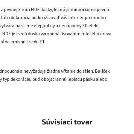
ý z pevnej 3 mm HDF dosky, ktorá je mimoriadne pevná
 táto dekorácia bude oživovať váš interiér po mnoho
 vytvára na stene elegantný a nenápadný 3D efekt.
a. HDF je tvrdá doska vyrobená lisovaním mletého dreva
spĺňa emisnú triedu E1.
ednoduchá a nevyžaduje žiadne vŕtanie do stien. Balíček
typ dekorácie, buď obojstrannú lepiacu pásku alebo
Súvisiaci tovar