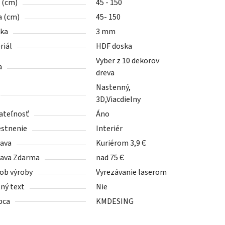
a (cm)
45 - 150
a (cm)
45- 150
ka
3 mm
riál
HDF doska
Vyber z 10 dekorov
a
dreva
Nastenný,
3D,Viacdielny
ateľnosť
Áno
stnenie
Interiér
ava
Kuriérom 3,9 Є
ava Zdarma
nad 75 Є
ob výroby
Vyrezávanie laserom
tný text
Nie
bca
KMDESING