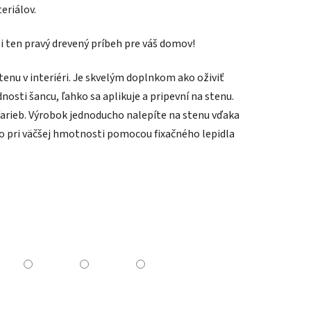
eriálov.
si ten pravý drevený príbeh pre váš domov!
tenu v interiéri. Je skvelým doplnkom ako oživiť
nosti šancu, ľahko sa aplikuje a pripevní na stenu.
farieb. Výrobok jednoducho nalepíte na stenu vďaka
o pri väčšej hmotnosti pomocou fixačného lepidla