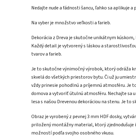
Nedajte nude a fádnosti šancu, ľahko sa aplikuje a 
Na vyber je množstvo veľkosti a farieb.
Dekorácia z Dreva je skutočne unikátnym kúskom, k
Každý detail je vytvorený s láskou a starostlivosť
tvarov a farieb.
Je to skutočne výnimočný výrobok, ktorý odráža krá
skvelá do všetkých priestorov bytu. Či už ju umiest
vždy prinesie pohodlnú a príjemnú atmosféru. Je t
domova a vytvoriť útulnú atmosféru. Nechajte sa u
lesa s našou Drevenou dekoráciou na stenu. Je to s
Obraz je vyrobený z pevnej 3 mm HDF dosky, vytvára
priložený montážny material, ktorý zjednodušuje i
možností podľa svojho osobného vkusu.