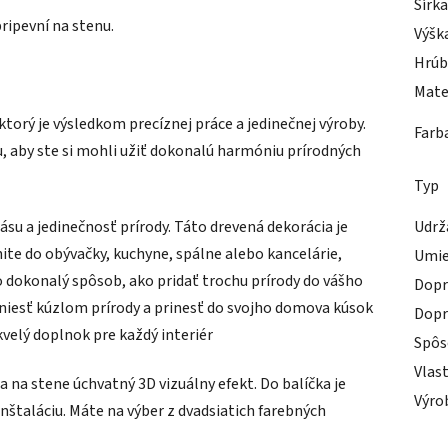
Šírk
pripevní na stenu.
Výšk
Hrúb
Mate
torý je výsledkom precíznej práce a jedinečnej výroby.
Farb
ou, aby ste si mohli užiť dokonalú harmóniu prírodných
Typ
su a jedinečnosť prírody. Táto drevená dekorácia je
Udrž
nite do obývačky, kuchyne, spálne alebo kancelárie,
Umie
o dokonalý spôsob, ako pridať trochu prírody do vášho
Dopr
niesť kúzlom prírody a prinesť do svojho domova kúsok
Dopr
kvelý doplnok pre každý interiér
Spôs
Vlas
 na stene úchvatný 3D vizuálny efekt. Do balíčka je
Výro
nštaláciu. Máte na výber z dvadsiatich farebných