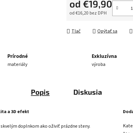
od
€19,90
od
€16,20
bez DPH
Jednotková cena:
Tlač
Opýtať sa
Prírodné
Exkluzívna
materiály
výroba
Popis
Diskusia
ita a 3D efekt
Doda
Kate
Je skvelým doplnkom ako oživiť prázdne steny.