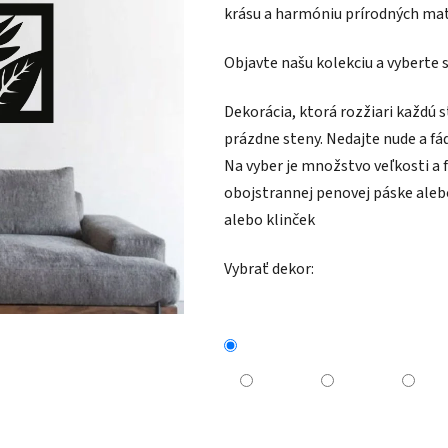
krásu a harmóniu prírodných mat
Objavte našu kolekciu a vyberte 
Dekorácia, ktorá rozžiari každú s
prázdne steny. Nedajte nude a fád
Na vyber je množstvo veľkosti a 
obojstrannej penovej páske aleb
alebo klinček
Vybrať dekor: