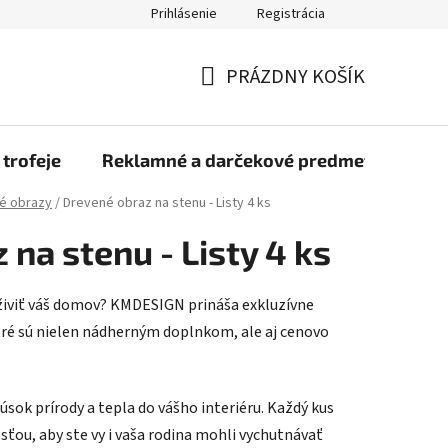
Prihlásenie
Registrácia
rmulár na odstúpenie od zmluvy
Blog
O nás
Moja objed
PRÁZDNY KOŠÍK
NÁKUPNÝ
KOŠÍK
 trofeje
Reklamné a darčekové predmety
Dr
é obrazy
/
Drevené obraz na stenu - Listy 4 ks
na stenu - Listy 4 ks
živiť váš domov? KMDESIGN prináša exkluzívne
oré sú nielen nádherným doplnkom, ale aj cenovo
úsok prírody a tepla do vášho interiéru. Každý kus
osťou, aby ste vy i vaša rodina mohli vychutnávať