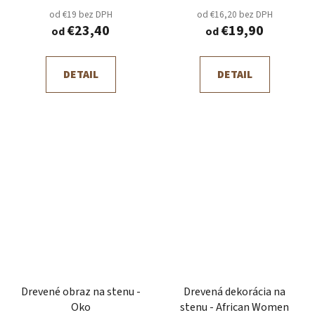
od €19 bez DPH
od €16,20 bez DPH
€23,40
€19,90
od
od
DETAIL
DETAIL
Drevené obraz na stenu -
Drevená dekorácia na
Oko
stenu - African Women