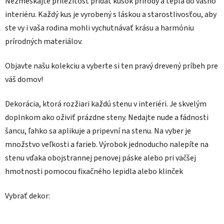
Nezmeškajte príležitosť pridať kúsok prírody a tepla do vášho
interiéru. Každý kus je vyrobený s láskou a starostlivosťou, aby
ste vy i vaša rodina mohli vychutnávať krásu a harmóniu
prírodných materiálov.
Objavte našu kolekciu a vyberte si ten pravý drevený príbeh pre
váš domov!
Dekorácia, ktorá rozžiari každú stenu v interiéri. Je skvelým
doplnkom ako oživiť prázdne steny. Nedajte nude a fádnosti
šancu, ľahko sa aplikuje a pripevní na stenu. Na vyber je
množstvo veľkosti a farieb. Výrobok jednoducho nalepíte na
stenu vďaka obojstrannej penovej páske alebo pri väčšej
hmotnosti pomocou fixačného lepidla alebo klinček
Vybrať dekor: