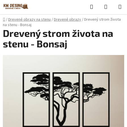
Prejsť
Hľadať
NÁKUP
na
KOŠÍK
obsah
Domov
/
Drevené obrazy na stenu
/
Drevené obrazy
/
Drevený strom života
na stenu - Bonsaj
Drevený strom života na
stenu - Bonsaj