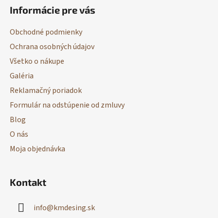
á
Informácie pre vás
p
ä
Obchodné podmienky
t
Ochrana osobných údajov
i
Všetko o nákupe
e
Galéria
Reklamačný poriadok
Formulár na odstúpenie od zmluvy
Blog
O nás
Moja objednávka
Kontakt
info
@
kmdesing.sk