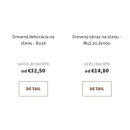
Drevená dekorácia na
Drevený obraz na stenu -
stenu - Bozk
Muž zo ženou
od €26,40 bez DPH
od €12 bez DPH
€32,50
€14,80
od
od
DETAIL
DETAIL