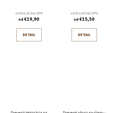
od €16,20 bez DPH
od €12,60 bez DPH
€19,90
€15,50
od
od
DETAIL
DETAIL
Drevená dekorácia na
Drevené obraz na stenu -