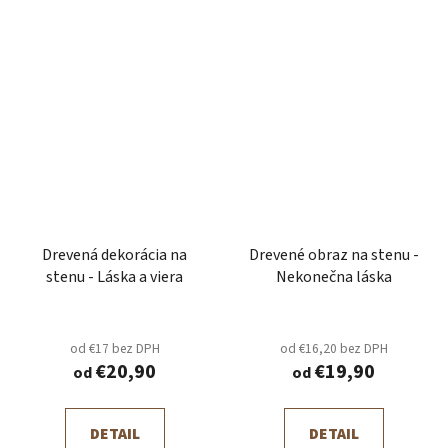
Drevená dekorácia na
Drevené obraz na stenu -
stenu - Láska a viera
Nekonečna láska
od €17 bez DPH
od €16,20 bez DPH
€20,90
€19,90
od
od
DETAIL
DETAIL