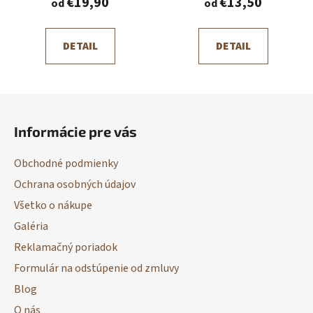
€19,90
€13,50
od
od
DETAIL
DETAIL
Z
á
Informácie pre vás
p
ä
Obchodné podmienky
t
Ochrana osobných údajov
i
Všetko o nákupe
e
Galéria
Reklamačný poriadok
Formulár na odstúpenie od zmluvy
Blog
O nás