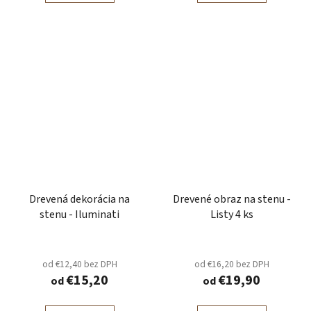
Drevená dekorácia na
Drevené obraz na stenu -
stenu - Iluminati
Listy 4 ks
od €12,40 bez DPH
od €16,20 bez DPH
€15,20
€19,90
od
od