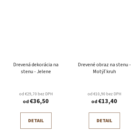
Drevená dekorácia na
Drevené obraz na stenu -
stenu - Jelene
Motýľ kruh
od €29,70 bez DPH
od €10,90 bez DPH
€36,50
€13,40
od
od
DETAIL
DETAIL