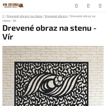
Prejsť
Hľadať
NÁKUP
na
KOŠÍK
obsah
Domov
/
Drevené obrazy na stenu
/
Drevené obrazy
/
Drevené obraz na
stenu - Vír
Drevené obraz na stenu -
Vír