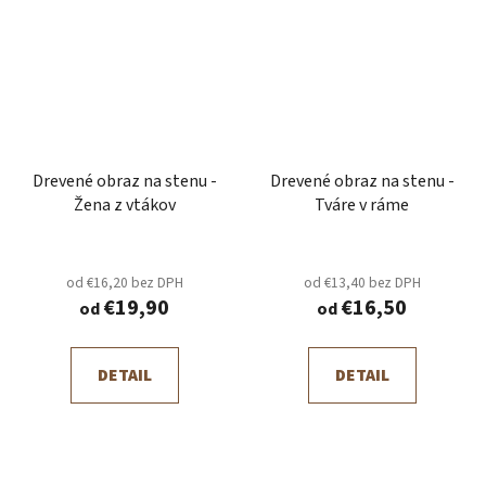
Drevené obraz na stenu -
Drevené obraz na stenu -
Žena z vtákov
Tváre v ráme
od €16,20 bez DPH
od €13,40 bez DPH
€19,90
€16,50
od
od
DETAIL
DETAIL