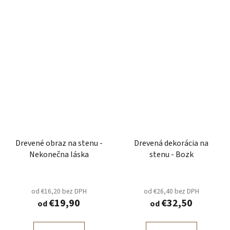
Drevené obraz na stenu -
Drevená dekorácia na
Nekonečna láska
stenu - Bozk
od €16,20 bez DPH
od €26,40 bez DPH
€19,90
€32,50
od
od