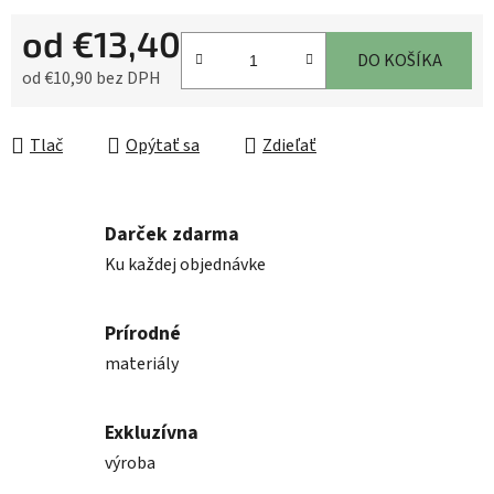
od
€13,40
DO KOŠÍKA
od
€10,90
bez DPH
Jednotková cena:
Tlač
Opýtať sa
Zdieľať
Darček zdarma
Ku každej objednávke
Prírodné
materiály
Exkluzívna
výroba