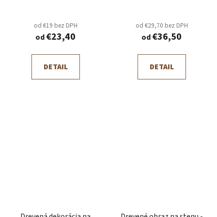
od €19 bez DPH
od €29,70 bez DPH
€23,40
€36,50
od
od
DETAIL
DETAIL
Drevená dekorácia na
Drevené obraz na stenu -