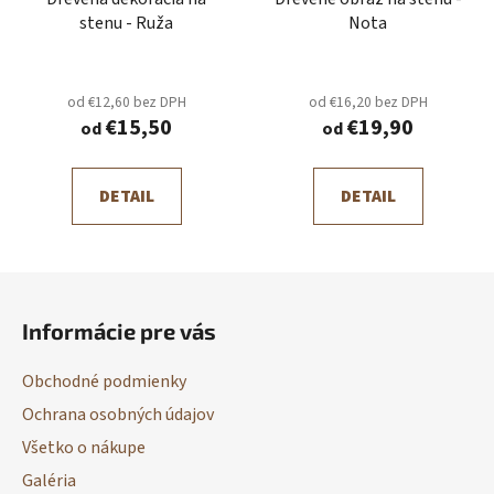
stenu - Ruža
Nota
od €12,60 bez DPH
od €16,20 bez DPH
€15,50
€19,90
od
od
DETAIL
DETAIL
Z
á
Informácie pre vás
p
ä
Obchodné podmienky
t
Ochrana osobných údajov
i
Všetko o nákupe
e
Galéria