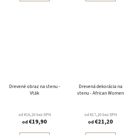
Drevené obraz na stenu -
Drevená dekorácia na
Vták
stenu - African Women
od €16,20 bez DPH
od €17,20 bez DPH
€19,90
€21,20
od
od