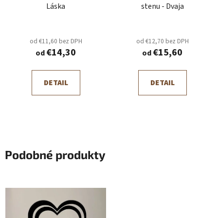
Láska
stenu - Dvaja
od €11,60 bez DPH
od €12,70 bez DPH
€14,30
€15,60
od
od
DETAIL
DETAIL
Podobné produkty