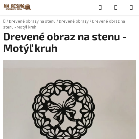
Prejsť
Hľadať
NÁKUP
na
KOŠÍK
obsah
Domov
/
Drevené obrazy na stenu
/
Drevené obrazy
/
Drevené obraz na
stenu - Motýľ kruh
Drevené obraz na stenu -
Motýľ kruh