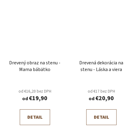
Drevený obraz na stenu -
Drevená dekorácia na
Mama bábätko
stenu - Láska a viera
od €16,20 bez DPH
od €17 bez DPH
€19,90
€20,90
od
od
DETAIL
DETAIL