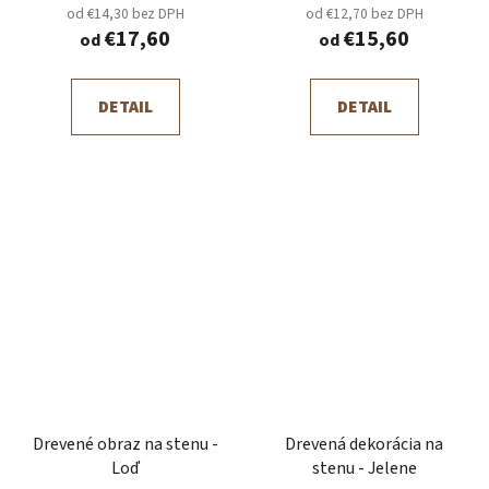
od €14,30 bez DPH
od €12,70 bez DPH
€17,60
€15,60
od
od
DETAIL
DETAIL
Drevené obraz na stenu -
Drevená dekorácia na
Loď
stenu - Jelene