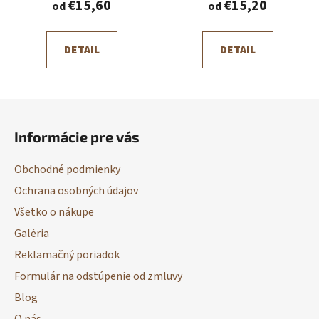
€15,60
€15,20
od
od
DETAIL
DETAIL
Z
á
Informácie pre vás
p
ä
Obchodné podmienky
t
Ochrana osobných údajov
i
Všetko o nákupe
e
Galéria
Reklamačný poriadok
Formulár na odstúpenie od zmluvy
Blog