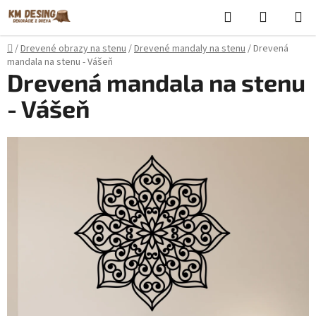
Prejsť
Hľadať
NÁKUP
na
KOŠÍK
obsah
Domov
/
Drevené obrazy na stenu
/
Drevené mandaly na stenu
/
Drevená
mandala na stenu - Vášeň
Drevená mandala na stenu
- Vášeň