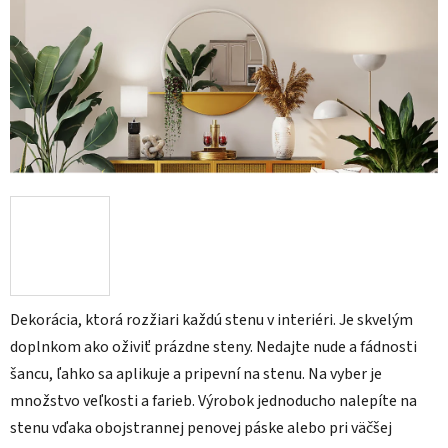
Dekorácia, ktorá rozžiari každú stenu v interiéri. Je skvelým
doplnkom ako oživiť prázdne steny. Nedajte nude a fádnosti
šancu, ľahko sa aplikuje a pripevní na stenu. Na vyber je
množstvo veľkosti a farieb. Výrobok jednoducho nalepíte na
stenu vďaka obojstrannej penovej páske alebo pri väčšej