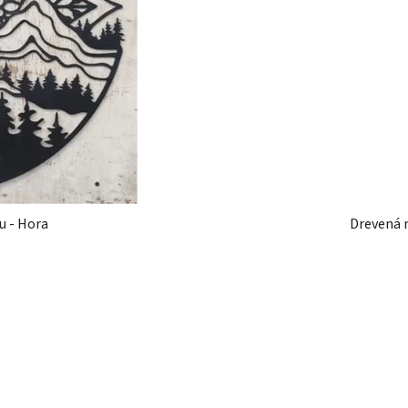
u - Hora
Drevená 