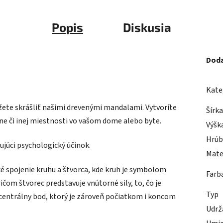
Popis
Diskusia
Doda
Kate
ôžete skrášliť našimi drevenými mandalami. Vytvoríte
Šírk
ne či inej miestnosti vo vašom dome alebo byte.
Výšk
Hrúb
júci psychologický účinok.
Mate
ké spojenie kruhu a štvorca, kde kruh je symbolom
Farb
ičom štvorec predstavuje vnútorné sily, to, čo je
Typ
centrálny bod, ktorý je zároveň počiatkom i koncom
Udrž