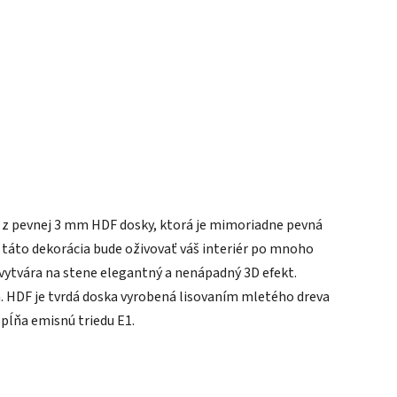
ý z pevnej 3 mm HDF dosky, ktorá je mimoriadne pevná
 táto dekorácia bude oživovať váš interiér po mnoho
 vytvára na stene elegantný a nenápadný 3D efekt.
a. HDF je tvrdá doska vyrobená lisovaním mletého dreva
spĺňa emisnú triedu E1.