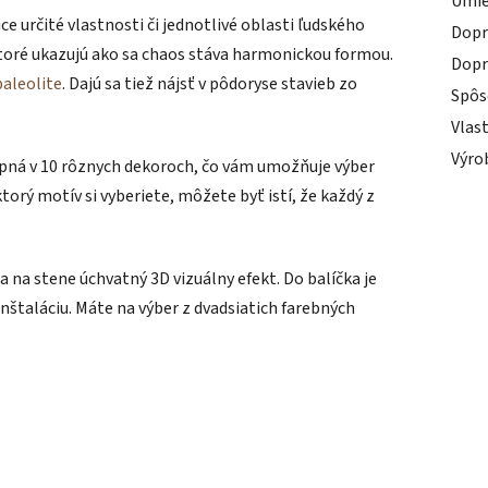
Umie
ce určité vlastnosti či jednotlivé oblasti ľudského
Dopr
ktoré ukazujú ako sa chaos stáva harmonickou formou.
Dopr
paleolite
. Dajú sa tiež nájsť v pôdoryse stavieb zo
Spôs
Vlas
Výro
upná v 10 rôznych dekoroch, čo vám umožňuje výber
torý motív si vyberiete, môžete byť istí, že každý z
 na stene úchvatný 3D vizuálny efekt. Do balíčka je
nštaláciu. Máte na výber z dvadsiatich farebných