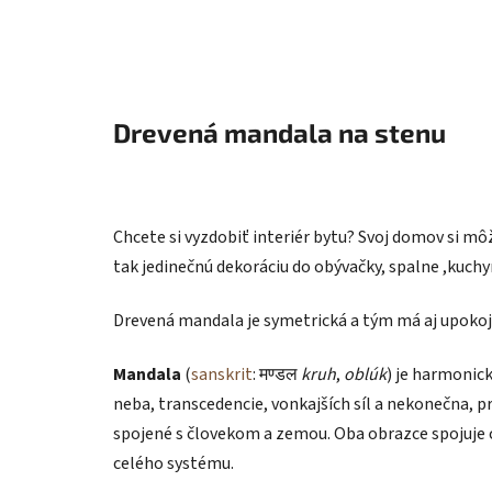
Drevená mandala na stenu
Chcete si vyzdobiť interiér bytu? Svoj domov si m
tak jedinečnú dekoráciu do obývačky, spalne ,kuchy
Drevená mandala je symetrická a tým má aj upokoju
Mandala
(
sanskrit
: मण्डल
kruh
,
oblúk
) je harmonic
neba, transcedencie, vonkajších síl a nekonečna, pr
spojené s človekom a zemou. Oba obrazce spojuje 
celého systému.