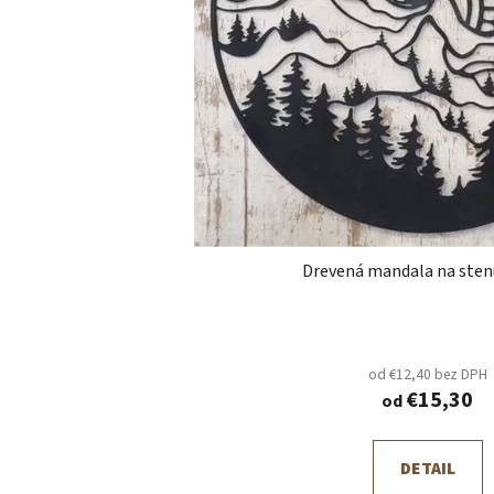
Drevená mandala na sten
od €12,40 bez DPH
€15,30
od
DETAIL