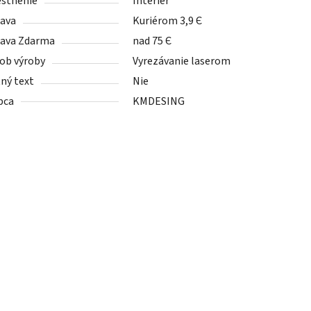
stnenie
Interiér
ava
Kuriérom 3,9 Є
ava Zdarma
nad 75 Є
ob výroby
Vyrezávanie laserom
tný text
Nie
bca
KMDESING