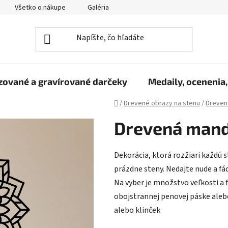
Všetko o nákupe
Galéria
Reklamačný poriadok
Fo
zované a gravírované darčeky
Medaily, ocenenia,
Domov
/
Drevené obrazy na stenu
/
Dreven
Drevená manda
Dekorácia, ktorá rozžiari každú s
prázdne steny. Nedajte nude a fád
Na vyber je množstvo veľkosti a 
obojstrannej penovej páske aleb
alebo klinček