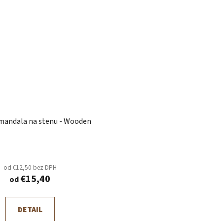
mandala na stenu - Wooden
od €12,50 bez DPH
€15,40
od
DETAIL