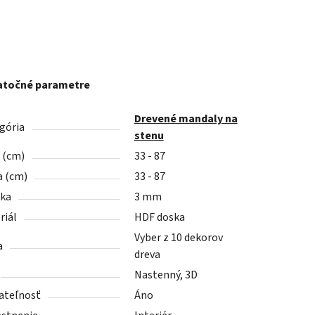
točné parametre
Drevené mandaly na
gória
stenu
a (cm)
33 - 87
a (cm)
33 - 87
ka
3 mm
riál
HDF doska
Vyber z 10 dekorov
a
dreva
Nastenný, 3D
ateľnosť
Áno