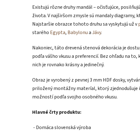
Existujú rôzne druhy mandál – očisťujúce, posilňujú
života. V najširšom zmysle sú mandaly diagramy, 
Najstaršie obrazce tohoto druhu sa vyskytujú už v
starého
Egypta
,
Babylonu
a
Jávy
.
Nakoniec, táto drevená stenová dekorácia je dost
podľa vášho vkusu a preferencií. Bez ohľadu na to, k
nich je rovnako krásny a jedinečný.
Obraz je vyrobený z pevnej 3 mm HDF dosky, vytvára
priložený montážny materíal, ktorý zjednodušuje i
možností podľa svojho osobného vkusu.
Hlavné črty produktu:
- Domáca slovenská výroba