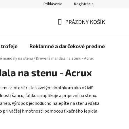
Prihlásenie
Registrácia
rmulár na odstúpenie od zmluvy
Blog
O nás
Moja objed
PRÁZDNY KOŠÍK
NÁKUPNÝ
KOŠÍK
 trofeje
Reklamné a darčekové predmety
Dr
é mandaly na stenu
/
Drevená mandala na stenu - Acrux
la na stenu - Acrux
tenu v interiéri. Je skvelým doplnkom ako oživiť
nosti šancu, ľahko sa aplikuje a pripevní na stenu.
farieb. Výrobok jednoducho nalepíte na stenu vďaka
o pri väčšej hmotnosti pomocou fixačného lepidla