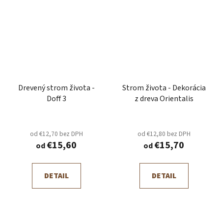
Drevený strom života -
Strom života - Dekorácia
Doff 3
z dreva Orientalis
od €12,70 bez DPH
od €12,80 bez DPH
€15,60
€15,70
od
od
DETAIL
DETAIL