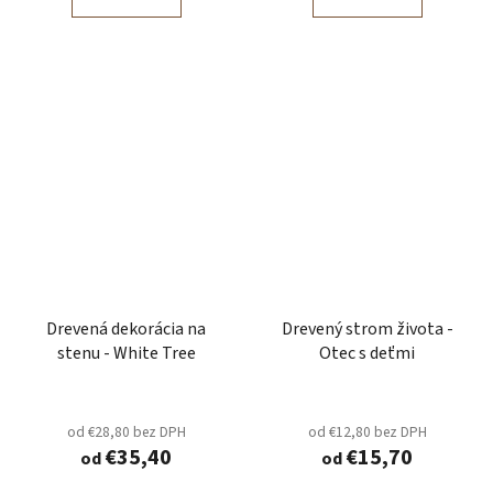
Drevená dekorácia na
Drevený strom života -
stenu - White Tree
Otec s deťmi
od €28,80 bez DPH
od €12,80 bez DPH
€35,40
€15,70
od
od