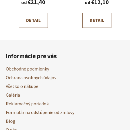
€21,40
€12,10
od
od
DETAIL
DETAIL
Z
á
Informácie pre vás
p
ä
Obchodné podmienky
t
Ochrana osobných údajov
i
Všetko o nákupe
e
Galéria
Reklamačný poriadok
Formulár na odstúpenie od zmluvy
Blog