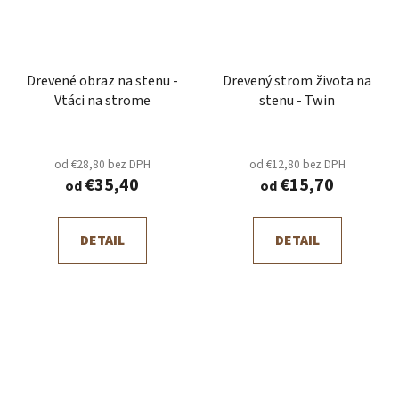
Drevené obraz na stenu -
Drevený strom života na
Vtáci na strome
stenu - Twin
od €28,80 bez DPH
od €12,80 bez DPH
€35,40
€15,70
od
od
DETAIL
DETAIL