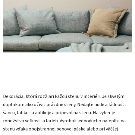
Dekorácia, ktorá rozžiari každú stenu v interiéri. Je skvelým
doplnkom ako oživiť prázdne steny. Nedajte nude a fádnosti
šancu, ľahko sa aplikuje a pripevní na stenu. Na vyber je
množstvo veľkosti a farieb. Výrobok jednoducho nalepíte na
stenu vďaka obojstrannej penovej páske alebo pri väčšej