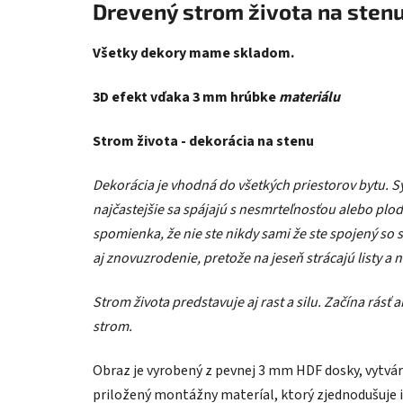
Drevený strom života na sten
Všetky dekory mame skladom.
3D efekt vďaka 3 mm hrúbke
materiálu
Strom života - dekorácia na stenu
Dekorácia je vhodná do všetkých priestorov bytu. S
najčastejšie sa spájajú s nesmrteľnosťou alebo plod
spomienka, že nie ste nikdy sami že ste spojený so 
aj znovuzrodenie, pretože na jeseň strácajú listy a n
Strom života predstavuje aj rast a silu. Začína rásť
strom.
Obraz je vyrobený z pevnej 3 mm HDF dosky, vytvára
priložený montážny materíal, ktorý zjednodušuje i