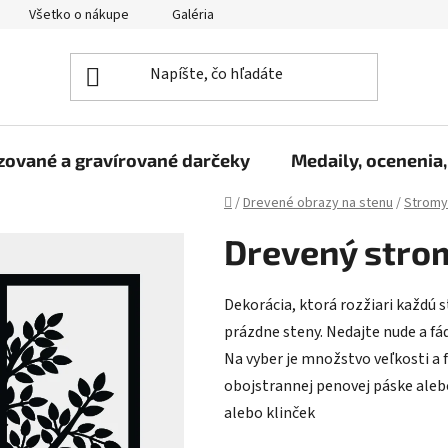
Všetko o nákupe
Galéria
Reklamačný poriadok
Fo
zované a gravírované darčeky
Medaily, ocenenia,
Domov
/
Drevené obrazy na stenu
/
Stromy 
Drevený strom
Dekorácia, ktorá rozžiari každú s
prázdne steny. Nedajte nude a fád
Na vyber je množstvo veľkosti a 
obojstrannej penovej páske aleb
alebo klinček