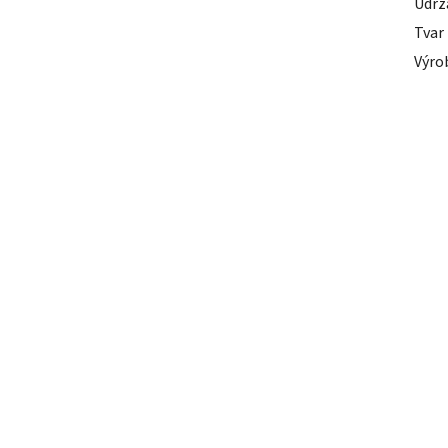
Udrž
Tvar
Výro