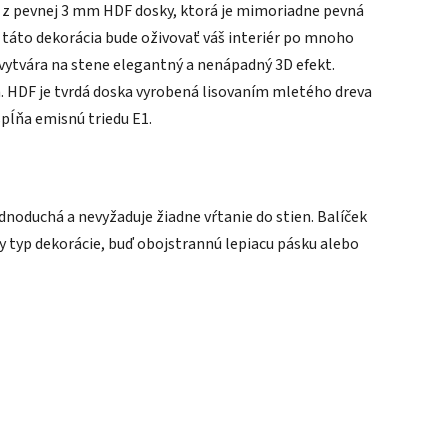
ý z pevnej 3 mm HDF dosky, ktorá je mimoriadne pevná
 táto dekorácia bude oživovať váš interiér po mnoho
 vytvára na stene elegantný a nenápadný 3D efekt.
a. HDF je tvrdá doska vyrobená lisovaním mletého dreva
spĺňa emisnú triedu E1.
ednoduchá a nevyžaduje žiadne vŕtanie do stien. Balíček
typ dekorácie, buď obojstrannú lepiacu pásku alebo