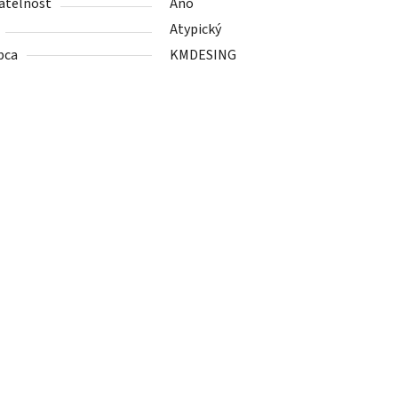
ateľnosť
Áno
Atypický
bca
KMDESING