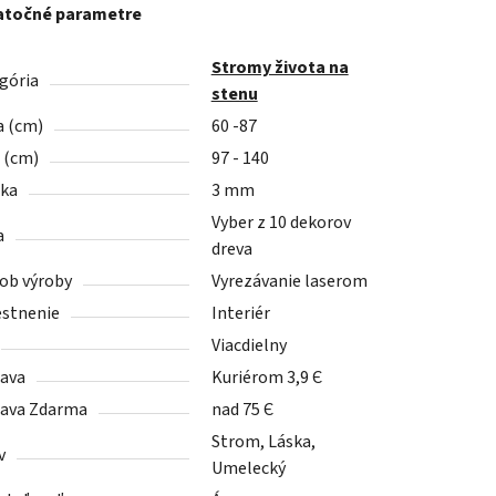
točné parametre
Stromy života na
gória
stenu
a (cm)
60 -87
a (cm)
97 - 140
ka
3 mm
Vyber z 10 dekorov
a
dreva
ob výroby
Vyrezávanie laserom
stnenie
Interiér
Viacdielny
ava
Kuriérom 3,9 Є
ava Zdarma
nad 75 Є
Strom, Láska,
v
Umelecký