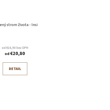
Drevený strom života - Insi
od €16,90 bez DPH
€20,80
od
DETAIL