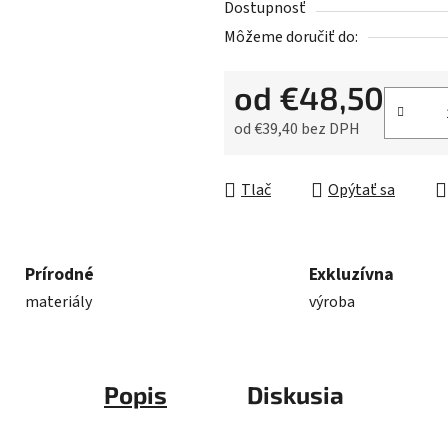
Dostupnosť
Môžeme doručiť do:
od
€48,50
od
€39,40
bez DPH
Jednotková cena:
Tlač
Opýtať sa
Prírodné
Exkluzívna
materiály
výroba
Popis
Diskusia