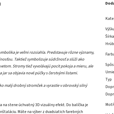
u
Doda
Kate
Výšk
Šírk
Hrúb
ymbolika je veľmi rozsiahla. Predstavuje rôzne významy,
Farb
nosťou. Taktiež symbolizuje súdržnosť a slúži ako
Spôs
svetom. Stromy tiež vyvolávajú pocit pokoja a mieru, ale
Umie
a jar sa objavia nové púčky s čerstvými listami.
Typ
 ako malý drobný stromček a vyrastie v obrovský silný
Dopr
Dopr
Motí
 na stene úchvatný 3D vizuálny efekt. Do balíčka je
nštaláciu. Máte na výber z dvadsiatich farebných