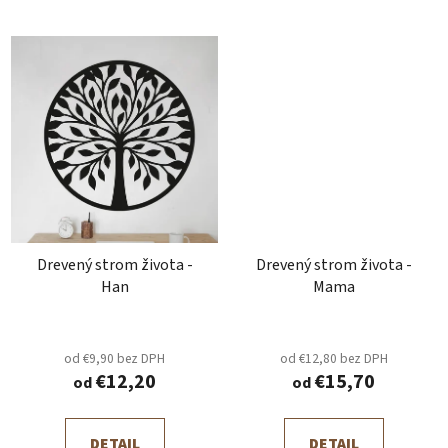
Drevený strom života -
Drevený strom života -
Han
Mama
od €9,90 bez DPH
od €12,80 bez DPH
€12,20
€15,70
od
od
DETAIL
DETAIL