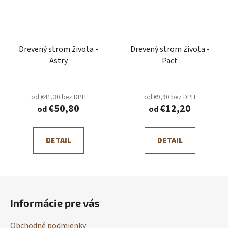
Drevený strom života -
Drevený strom života -
Astry
Pact
od €41,30 bez DPH
od €9,90 bez DPH
€50,80
€12,20
od
od
DETAIL
DETAIL
Z
á
Informácie pre vás
p
ä
Obchodné podmienky