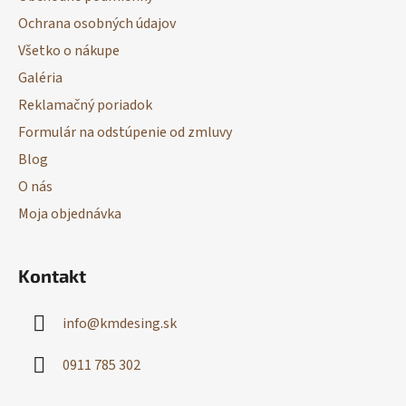
t
Ochrana osobných údajov
i
Všetko o nákupe
e
Galéria
Reklamačný poriadok
Formulár na odstúpenie od zmluvy
Blog
O nás
Moja objednávka
Kontakt
info
@
kmdesing.sk
0911 785 302