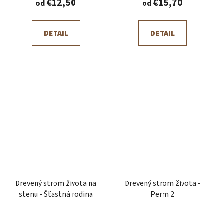
€12,50
€15,70
od
od
DETAIL
DETAIL
Drevený strom života na
Drevený strom života -
stenu - Šťastná rodina
Perm 2