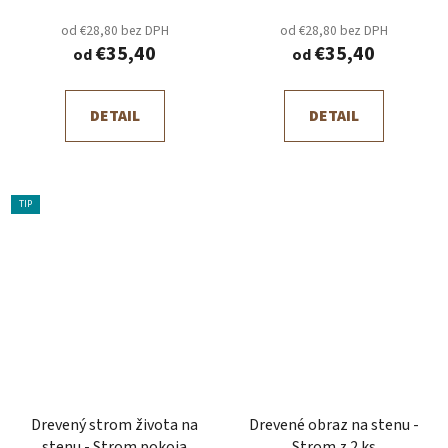
od €28,80 bez DPH
od €28,80 bez DPH
€35,40
€35,40
od
od
DETAIL
DETAIL
TIP
Drevený strom života na
Drevené obraz na stenu -
stenu - Strom pokoja
Strom z 2 ks