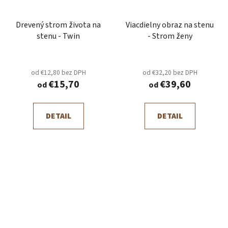
Drevený strom života na
Viacdielny obraz na stenu
stenu - Twin
- Strom ženy
od €12,80 bez DPH
od €32,20 bez DPH
€15,70
€39,60
od
od
DETAIL
DETAIL