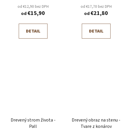
od €12,90 bez DPH
od €17,70 bez DPH
€15,90
€21,80
od
od
DETAIL
DETAIL
Drevený strom života -
Drevený obraz na stenu -
Pall
Tvare z konárov