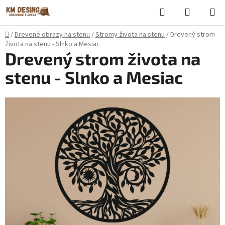
Prejsť
Hľadať
NÁKUP
na
KOŠÍK
obsah
Domov
/
Drevené obrazy na stenu
/
Stromy života na stenu
/
Drevený strom
života na stenu - Slnko a Mesiac
Drevený strom života na
stenu - Slnko a Mesiac