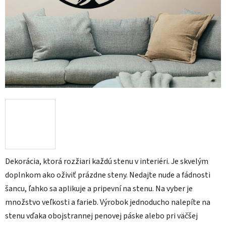
Dekorácia, ktorá rozžiari každú stenu v interiéri. Je skvelým
doplnkom ako oživiť prázdne steny. Nedajte nude a fádnosti
šancu, ľahko sa aplikuje a pripevní na stenu. Na vyber je
množstvo veľkosti a farieb. Výrobok jednoducho nalepíte na
stenu vďaka obojstrannej penovej páske alebo pri väčšej