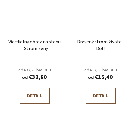
Viacdielny obraz na stenu
Drevený strom života -
- Strom ženy
Doff
od €32,20 bez DPH
od €12,50 bez DPH
€39,60
€15,40
od
od
DETAIL
DETAIL