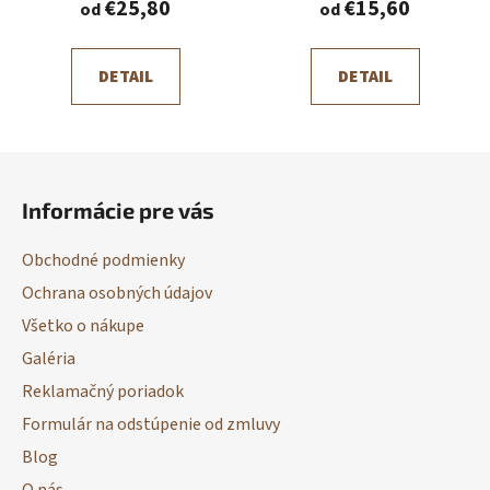
€25,80
€15,60
od
od
DETAIL
DETAIL
Z
á
Informácie pre vás
p
ä
Obchodné podmienky
t
Ochrana osobných údajov
i
Všetko o nákupe
e
Galéria
Reklamačný poriadok
Formulár na odstúpenie od zmluvy
Blog