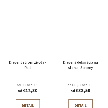
Drevený strom života -
Drevená dekorácia na
Pall
stenu - Stromy
od €10 bez DPH
od €31,30 bez DPH
€12,30
€38,50
od
od
DETAIL
DETAIL