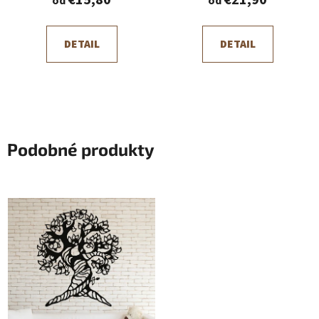
€15,80
€21,90
od
od
DETAIL
DETAIL
Podobné produkty