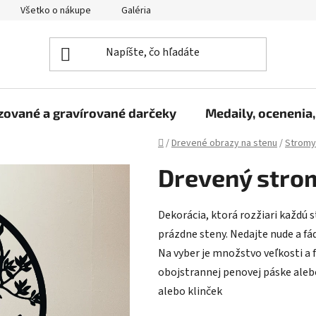
Všetko o nákupe
Galéria
Reklamačný poriadok
Fo
zované a gravírované darčeky
Medaily, ocenenia,
Domov
/
Drevené obrazy na stenu
/
Stromy 
Drevený strom
Dekorácia, ktorá rozžiari každú s
prázdne steny. Nedajte nude a fád
Na vyber je množstvo veľkosti a 
obojstrannej penovej páske aleb
alebo klinček