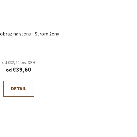
 obraz na stenu - Strom ženy
od €32,20 bez DPH
€39,60
od
DETAIL