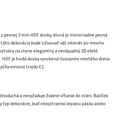
ý z pevnej 3 mm HDF dosky, ktorá je mimoriadne pevná
 táto dekorácia bude oživovať váš interiér po mnoho
 vytvára na stene elegantný a nenápadný 3D efekt.
a. HDF je tvrdá doska vyrobená lisovaním mletého dreva
spĺňa emisnú triedu E1.
ednoduchá a nevyžaduje žiadne vŕtanie do stien. Balíček
typ dekorácie, buď obojstrannú lepiacu pásku alebo