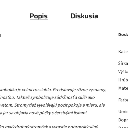
Popis
Diskusia
u
Doda
Kate
Šírk
Výšk
Hrúb
Mate
ymbolika je veľmi rozsiahla. Predstavuje rôzne významy,
nosťou. Taktiež symbolizuje súdržnosť a slúži ako
Farb
svetom. Stromy tiež vyvolávajú pocit pokoja a mieru, ale
Umie
a jar sa objavia nové púčky s čerstvými listami.
Dopr
 ako malý drobný stromček a vyrastie v obrovský silný