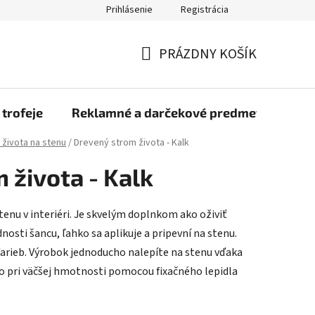
Prihlásenie
Registrácia
rmulár na odstúpenie od zmluvy
Blog
O nás
Moja objed
PRÁZDNY KOŠÍK
NÁKUPNÝ
KOŠÍK
 trofeje
Reklamné a darčekové predmety
Dr
života na stenu
/
Drevený strom života - Kalk
 života - Kalk
tenu v interiéri. Je skvelým doplnkom ako oživiť
nosti šancu, ľahko sa aplikuje a pripevní na stenu.
farieb. Výrobok jednoducho nalepíte na stenu vďaka
o pri väčšej hmotnosti pomocou fixačného lepidla