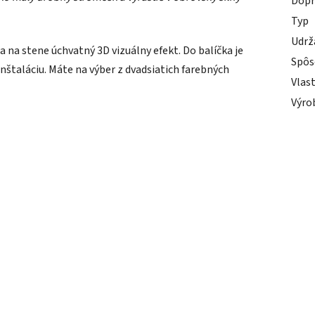
Dopr
Typ
Udrž
 na stene úchvatný 3D vizuálny efekt. Do balíčka je
Spôs
nštaláciu. Máte na výber z dvadsiatich farebných
Vlas
Výro