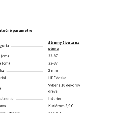
točné parametre
Stromy života na
gória
stenu
a (cm)
33-87
a (cm)
33-87
ka
3 mm
riál
HDF doska
Vyber z 10 dekorov
a
dreva
stnenie
Interiér
ava
Kuriérom 3,9 Є