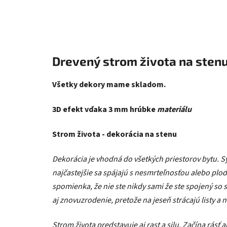
Drevený strom života na sten
Všetky dekory mame skladom.
3D efekt vďaka 3 mm hrúbke
materiálu
Strom života - dekorácia na stenu
Dekorácia je vhodná do všetkých priestorov bytu. S
najčastejšie sa spájajú s nesmrteľnosťou alebo plod
spomienka, že nie ste nikdy sami že ste spojený so 
aj znovuzrodenie, pretože na jeseň strácajú listy a n
Strom života predstavuje aj rast a silu. Začína rásť