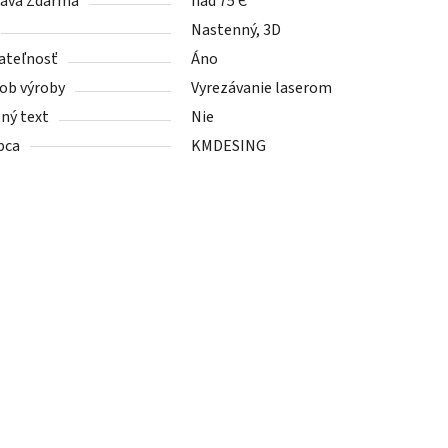
ava Zdarma
nad 75 Є
Nastenný, 3D
ateľnosť
Áno
ob výroby
Vyrezávanie laserom
tný text
Nie
bca
KMDESING