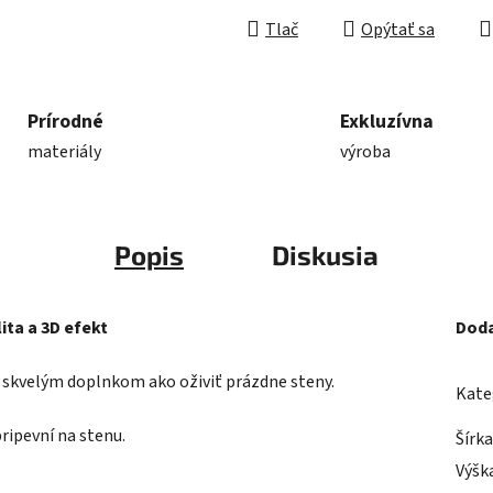
Tlač
Opýtať sa
Prírodné
Exkluzívna
materiály
výroba
Popis
Diskusia
ita a 3D efekt
Doda
Je skvelým doplnkom ako oživiť prázdne steny.
Kate
pripevní na stenu.
Šírk
Výšk