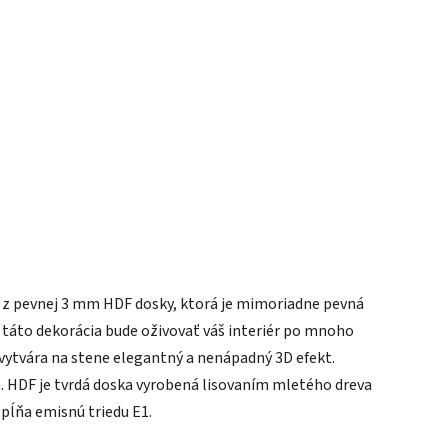
ý z pevnej 3 mm HDF dosky, ktorá je mimoriadne pevná
 táto dekorácia bude oživovať váš interiér po mnoho
 vytvára na stene elegantný a nenápadný 3D efekt.
a. HDF je tvrdá doska vyrobená lisovaním mletého dreva
spĺňa emisnú triedu E1.