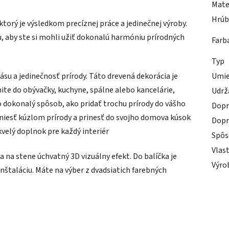
Mate
Hrúb
torý je výsledkom precíznej práce a jedinečnej výroby.
ou, aby ste si mohli užiť dokonalú harmóniu prírodných
Farb
Typ
su a jedinečnosť prírody. Táto drevená dekorácia je
Umie
nite do obývačky, kuchyne, spálne alebo kancelárie,
Udrž
o dokonalý spôsob, ako pridať trochu prírody do vášho
Dopr
niesť kúzlom prírody a prinesť do svojho domova kúsok
Dopr
kvelý doplnok pre každý interiér
Spôs
Vlas
 na stene úchvatný 3D vizuálny efekt. Do balíčka je
Výro
nštaláciu. Máte na výber z dvadsiatich farebných