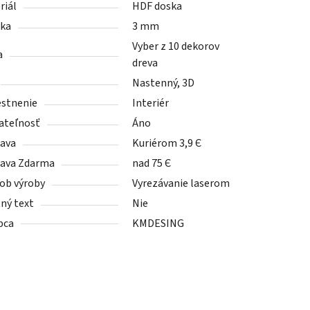
riál
HDF doska
ka
3 mm
Vyber z 10 dekorov
a
dreva
Nastenný, 3D
stnenie
Interiér
ateľnosť
Áno
ava
Kuriérom 3,9 Є
ava Zdarma
nad 75 Є
ob výroby
Vyrezávanie laserom
tný text
Nie
bca
KMDESING