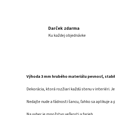
Darček zdarma
Ku každej objednávke
Výhoda 3 mm hrubého materiálu pevnosť, stabil
Dekorácia, ktorá rozžiari každú stenu v interiéri. 
Nedajte nude a fádnosti šancu, ľahko sa aplikuje a 
Na vyber je množstvo veľkosti a farieb.