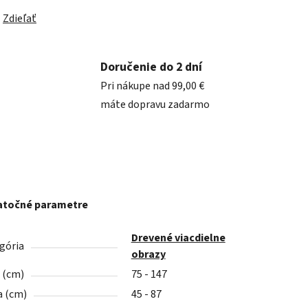
Zdieľať
Doručenie do 2 dní
Pri nákupe nad 99,00 €
máte dopravu zadarmo
točné parametre
Drevené viacdielne
gória
obrazy
a (cm)
75 - 147
a (cm)
45 - 87