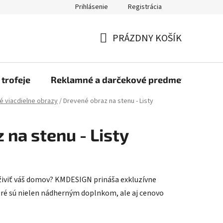
Prihlásenie
Registrácia
rmulár na odstúpenie od zmluvy
Blog
O nás
Moja objed
PRÁZDNY KOŠÍK
NÁKUPNÝ
KOŠÍK
 trofeje
Reklamné a darčekové predmety
Dr
é viacdielne obrazy
/
Drevené obraz na stenu - Listy
 na stenu - Listy
živiť váš domov? KMDESIGN prináša exkluzívne
oré sú nielen nádherným doplnkom, ale aj cenovo