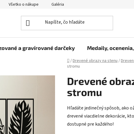
Všetko o nákupe
Galéria
Reklamačný poriadok
Fo
zované a gravírované darčeky
Medaily, ocenenia,
Domov
/
Drevené obrazy na stenu
/
Dreven
stromu
Drevené obraz
stromu
Hľadáte jedinečný spôsob, ako o
drevené viacdielne dekorácie, kt
dostupné pre každého!