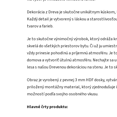
Dekorácia z Dreva je skutočne unikátnym kúskom, k
Každý detail je vytvorený s láskou a starostlivosť
tvarov a farieb.
Je to skutočne výnimočný výrobok, ktorý odráža krá
skvelá do všetkých priestorov bytu. Či už ju umiest
vždy prinesie pohodlnú a príjemnú atmosféru. Je t
domova a vytvoriť útulnú atmosféru. Nechajte sa u
lesa s našou Drevenou dekoráciou na stenu. Je to s
Obraz je vyrobený z pevnej 3 mm HDF dosky, vytvára
priložený montážny material, ktorý zjednodušuje i
možností podľa svojho osobného vkusu.
Hlavné črty produktu: