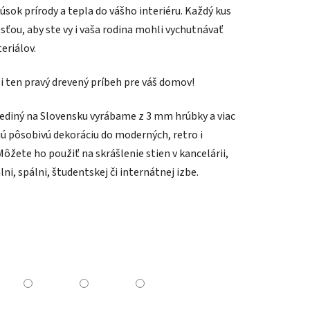
úsok prírody a tepla do vášho interiéru. Každý kus
osťou, aby ste vy i vaša rodina mohli vychutnávať
eriálov.
si ten pravý drevený príbeh pre váš domov!
jediný na Slovensku vyrábame z 3 mm hrúbky a viac
jú pôsobivú dekoráciu
do moderných, retro i
 Môžete ho použiť na skrášlenie stien v kancelárii,
ni, spálni, študentskej či internátnej izbe.