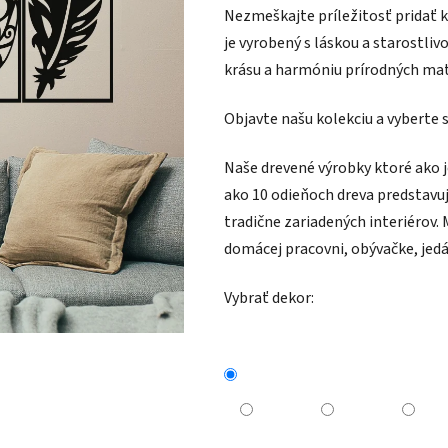
Nezmeškajte príležitosť pridať k
je vyrobený s láskou a starostliv
krásu a harmóniu prírodných mat
Objavte našu kolekciu a vyberte 
Naše drevené výrobky ktoré ako 
ako 10 odieňoch dreva predstavu
tradične zariadených interiérov
.
domácej pracovni, obývačke, jedál
Vybrať dekor: