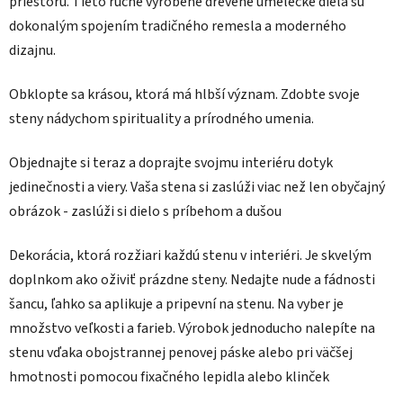
priestoru. Tieto ručne vyrobené drevené umelecké diela sú
dokonalým spojením tradičného remesla a moderného
dizajnu.
Obklopte sa krásou, ktorá má hlbší význam. Zdobte svoje
steny nádychom spirituality a prírodného umenia.
Objednajte si teraz a doprajte svojmu interiéru dotyk
jedinečnosti a viery. Vaša stena si zaslúži viac než len obyčajný
obrázok - zaslúži si dielo s príbehom a dušou
Dekorácia, ktorá rozžiari každú stenu v interiéri. Je skvelým
doplnkom ako oživiť prázdne steny. Nedajte nude a fádnosti
šancu, ľahko sa aplikuje a pripevní na stenu. Na vyber je
množstvo veľkosti a farieb. Výrobok jednoducho nalepíte na
stenu vďaka obojstrannej penovej páske alebo pri väčšej
hmotnosti pomocou fixačného lepidla alebo klinček