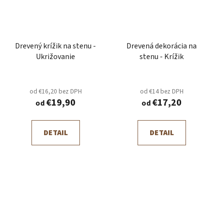
Drevený krížik na stenu -
Drevená dekorácia na
Ukrižovanie
stenu - Krížik
od €16,20 bez DPH
od €14 bez DPH
€19,90
€17,20
od
od
DETAIL
DETAIL