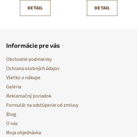
DETAIL
DETAIL
Z
á
Informácie pre vás
p
ä
Obchodné podmienky
t
Ochrana osobných údajov
i
Všetko o nákupe
e
Galéria
Reklamačný poriadok
Formulár na odstúpenie od zmluvy
Blog
O nás
Moja objednávka