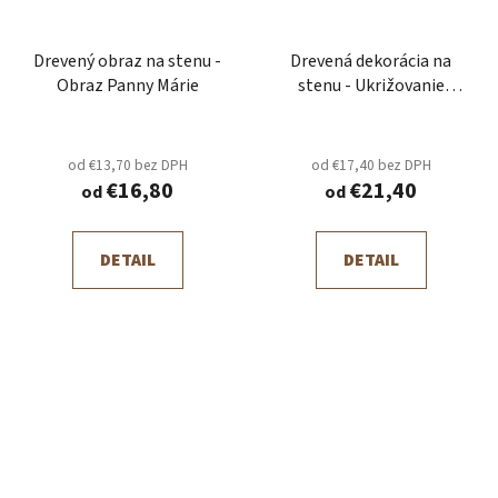
Drevený obraz na stenu -
Drevená dekorácia na
Obraz Panny Márie
stenu - Ukrižovanie
Ježiša
od €13,70 bez DPH
od €17,40 bez DPH
€16,80
€21,40
od
od
DETAIL
DETAIL