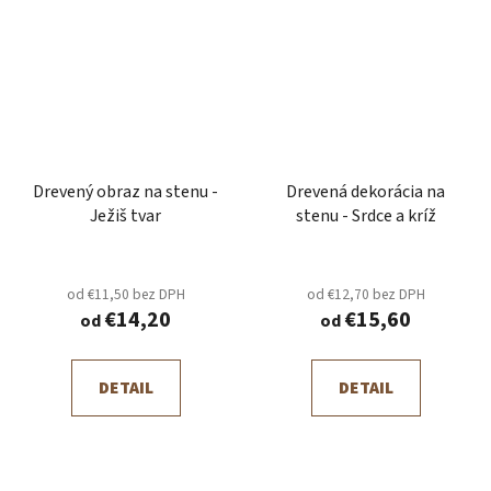
Drevený obraz na stenu -
Drevená dekorácia na
Ježiš tvar
stenu - Srdce a kríž
od €11,50 bez DPH
od €12,70 bez DPH
€14,20
€15,60
od
od
DETAIL
DETAIL