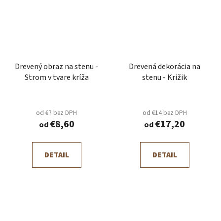
Drevený obraz na stenu -
Drevená dekorácia na
Strom v tvare kríža
stenu - Križik
od €7 bez DPH
od €14 bez DPH
€8,60
€17,20
od
od
DETAIL
DETAIL