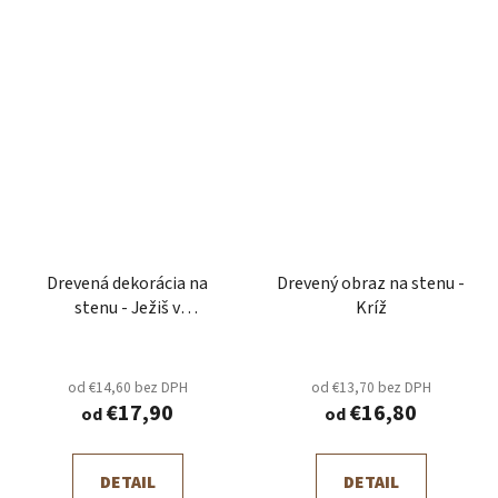
Drevená dekorácia na
Drevený obraz na stenu -
stenu - Ježiš v
Kríž
abstraktnom svätom
srdci
od €14,60 bez DPH
od €13,70 bez DPH
€17,90
€16,80
od
od
DETAIL
DETAIL