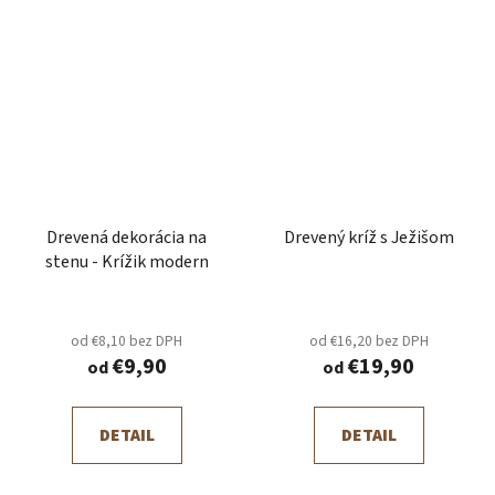
Drevená dekorácia na
Drevený kríž s Ježišom
stenu - Krížik modern
od €8,10 bez DPH
od €16,20 bez DPH
€9,90
€19,90
od
od
DETAIL
DETAIL