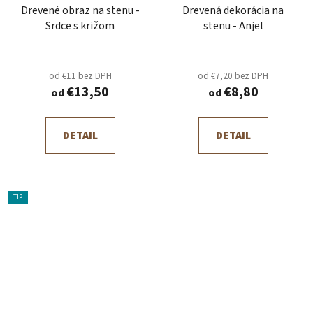
Drevené obraz na stenu -
Drevená dekorácia na
Srdce s križom
stenu - Anjel
od €11 bez DPH
od €7,20 bez DPH
€13,50
€8,80
od
od
DETAIL
DETAIL
TIP