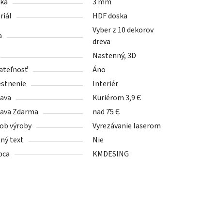
ka
3 mm
riál
HDF doska
Vyber z 10 dekorov
a
dreva
Nastenný, 3D
ateľnosť
Áno
stnenie
Interiér
ava
Kuriérom 3,9 Є
ava Zdarma
nad 75 Є
ob výroby
Vyrezávanie laserom
tný text
Nie
bca
KMDESING