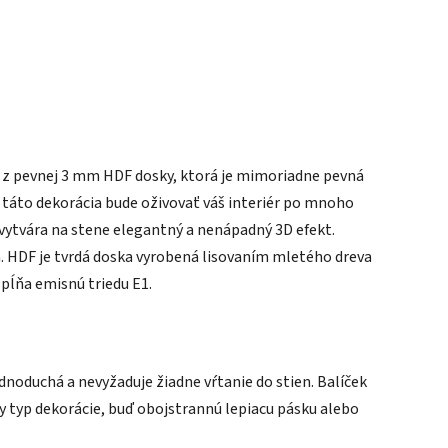
ý z pevnej 3 mm HDF dosky, ktorá je mimoriadne pevná
 táto dekorácia bude oživovať váš interiér po mnoho
 vytvára na stene elegantný a nenápadný 3D efekt.
a. HDF je tvrdá doska vyrobená lisovaním mletého dreva
spĺňa emisnú triedu E1.
ednoduchá a nevyžaduje žiadne vŕtanie do stien. Balíček
typ dekorácie, buď obojstrannú lepiacu pásku alebo