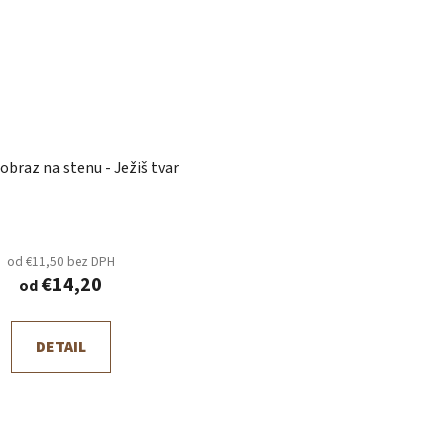
Drevený obraz na stenu - Ježiš tvar
od €11,50 bez DPH
€14,20
od
DETAIL