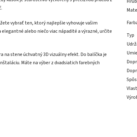
Hrúb
ť.
Mate
Farb
ete vybrať ten, ktorý najlepšie vyhovuje vašim
 elegantné alebo niečo viac nápadité a výrazné, určite
Typ
Udrž
Umie
 na stene úchvatný 3D vizuálny efekt. Do balíčka je
Dopr
nštaláciu. Máte na výber z dvadsiatich farebných
Dopr
Spôs
Vlas
Výro