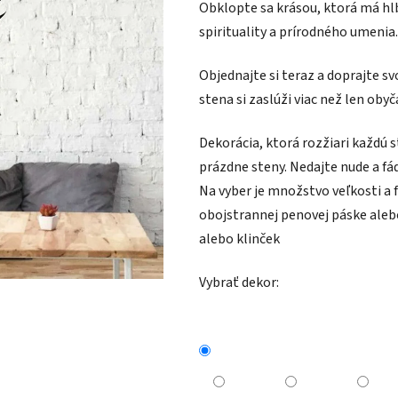
Obklopte sa krásou, ktorá má hl
spirituality a prírodného umenia.
Objednajte si teraz a doprajte sv
stena si zaslúži viac než len oby
Dekorácia, ktorá rozžiari každú s
prázdne steny. Nedajte nude a fád
Na vyber je množstvo veľkosti a 
obojstrannej penovej páske aleb
alebo klinček
Vybrať dekor: