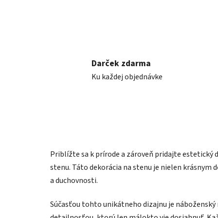
Darček zdarma
Ku každej objednávke
Priblížte sa k prírode a zároveň pridajte estetic
stenu. Táto dekorácia na stenu je nielen krásnym d
a duchovnosti.
Súčasťou tohto unikátneho dizajnu je náboženský m
detailnosťou, ktorú len málokto vie dosiahnuť. Kaž