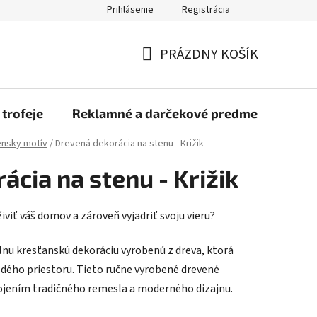
Prihlásenie
Registrácia
rmulár na odstúpenie od zmluvy
Blog
O nás
Moja objed
PRÁZDNY KOŠÍK
NÁKUPNÝ
KOŠÍK
 trofeje
Reklamné a darčekové predmety
Dr
nsky motív
/
Drevená dekorácia na stenu - Križik
ácia na stenu - Križik
iviť váš domov a zároveň vyjadriť svoju vieru?
nu kresťanskú dekoráciu vyrobenú z dreva, ktorá
ždého priestoru. Tieto ručne vyrobené drevené
ojením tradičného remesla a moderného dizajnu.