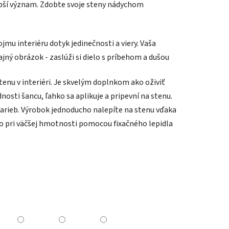
bší význam. Zdobte svoje steny nádychom
ojmu interiéru dotyk jedinečnosti a viery. Vaša
čajný obrázok - zaslúži si dielo s príbehom a dušou
tenu v interiéri. Je skvelým doplnkom ako oživiť
nosti šancu, ľahko sa aplikuje a pripevní na stenu.
farieb. Výrobok jednoducho nalepíte na stenu vďaka
o pri väčšej hmotnosti pomocou fixačného lepidla