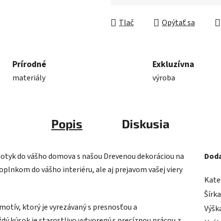
Jednotková cena:
Tlač
Opýtať sa
Prírodné
Exkluzívna
materiály
výroba
Popis
Diskusia
ký dotyk do vášho domova s našou Drevenou dekoráciou na
Doda
oplnkom do vášho interiéru, ale aj prejavom vašej viery
Kate
Šírk
otív, ktorý je vyrezávaný s presnosťou a
Výšk
dý kúsok je starostlivo vytvorený s precíznou prácou z