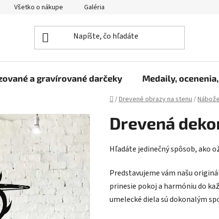
Všetko o nákupe
Galéria
Reklamačný poriadok
Fo
zované a gravírované darčeky
Medaily, ocenenia,
Domov
/
Drevené obrazy na stenu
/
Nábože
Drevená dekor
Hľadáte jedinečný spôsob, ako ož
Predstavujeme vám našu originál
prinesie pokoj a harmóniu do ka
umelecké diela sú dokonalým sp