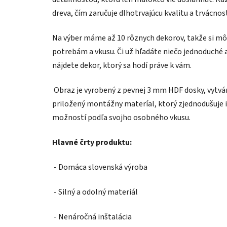
dreva, čím zaručuje dlhotrvajúcu kvalitu a trvácnos
Na výber máme až 10 rôznych dekorov, takže si môž
potrebám a vkusu. Či už hľadáte niečo jednoduché a
nájdete dekor, ktorý sa hodí práve k vám.
Obraz je vyrobený z pevnej 3 mm HDF dosky, vytvára
priložený montážny materíal, ktorý zjednodušuje i
možností podľa svojho osobného vkusu.
Hlavné črty produktu:
- Domáca slovenská výroba
- Silný a odolný materiál
- Nenáročná inštalácia