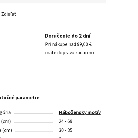
Zdieľať
Doručenie do 2 dní
Pri nákupe nad 99,00 €
máte dopravu zadarmo
točné parametre
gória
Nábožensky motív
a (cm)
24 - 69
a (cm)
30 - 85