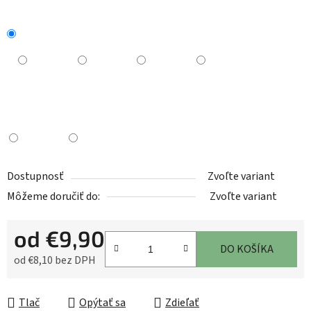
Dostupnosť
Zvoľte variant
Môžeme doručiť do:
Zvoľte variant
od
€9,90
DO KOŠÍKA
od
€8,10
bez DPH
Jednotková cena:
Tlač
Opýtať sa
Zdieľať