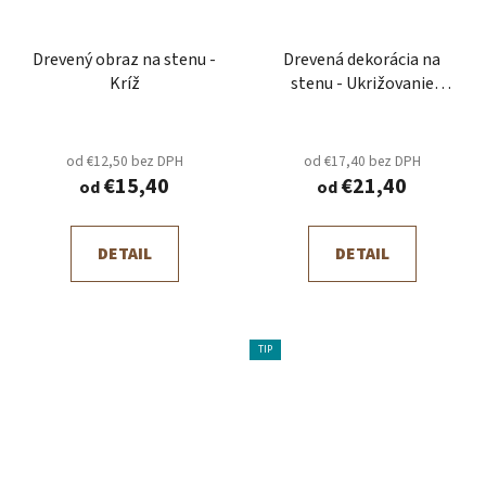
Drevený obraz na stenu -
Drevená dekorácia na
Kríž
stenu - Ukrižovanie
Ježiša
od €12,50 bez DPH
od €17,40 bez DPH
€15,40
€21,40
od
od
DETAIL
DETAIL
TIP