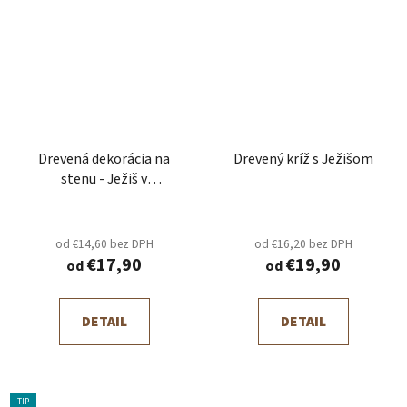
Drevená dekorácia na
Drevený kríž s Ježišom
stenu - Ježiš v
abstraktnom svätom
srdci
od €14,60 bez DPH
od €16,20 bez DPH
€17,90
€19,90
od
od
DETAIL
DETAIL
TIP