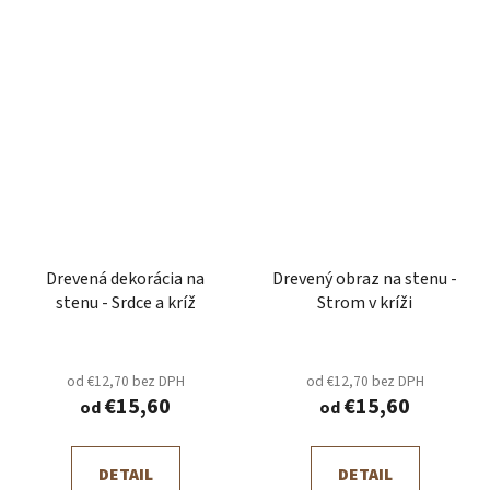
Drevená dekorácia na
Drevený obraz na stenu -
stenu - Srdce a kríž
Strom v kríži
od €12,70 bez DPH
od €12,70 bez DPH
€15,60
€15,60
od
od
DETAIL
DETAIL