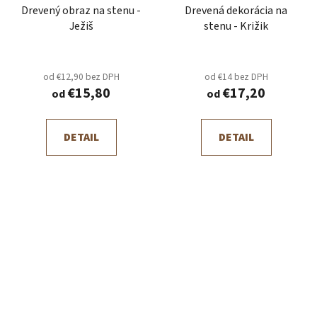
Drevený obraz na stenu -
Drevená dekorácia na
Ježiš
stenu - Križik
od €12,90 bez DPH
od €14 bez DPH
€15,80
€17,20
od
od
DETAIL
DETAIL