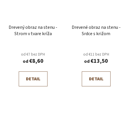
Drevený obraz na stenu -
Drevené obraz na stenu -
Strom v tvare kríža
Srdce s križom
od €7 bez DPH
od €11 bez DPH
€8,60
€13,50
od
od
DETAIL
DETAIL