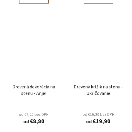
Drevená dekorácia na
Drevený krížik na stenu -
stenu - Anjel
Ukrižovanie
od €7,20 bez DPH
od €16,20 bez DPH
€8,80
€19,90
od
od