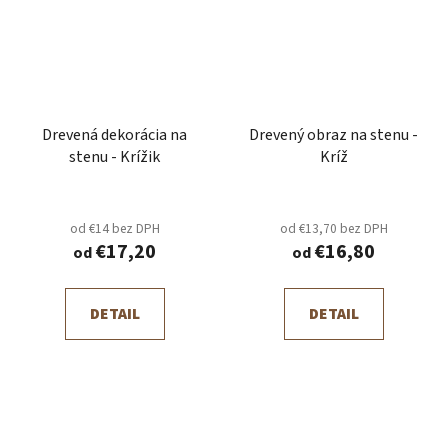
Drevená dekorácia na
Drevený obraz na stenu -
stenu - Krížik
Kríž
od €14 bez DPH
od €13,70 bez DPH
€17,20
€16,80
od
od
DETAIL
DETAIL