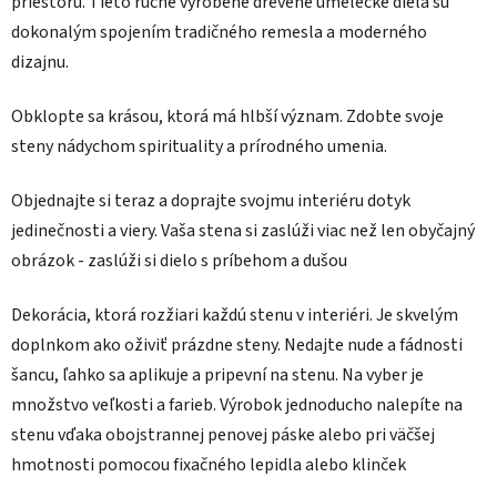
priestoru. Tieto ručne vyrobené drevené umelecké diela sú
dokonalým spojením tradičného remesla a moderného
dizajnu.
Obklopte sa krásou, ktorá má hlbší význam. Zdobte svoje
steny nádychom spirituality a prírodného umenia.
Objednajte si teraz a doprajte svojmu interiéru dotyk
jedinečnosti a viery. Vaša stena si zaslúži viac než len obyčajný
obrázok - zaslúži si dielo s príbehom a dušou
Dekorácia, ktorá rozžiari každú stenu v interiéri. Je skvelým
doplnkom ako oživiť prázdne steny. Nedajte nude a fádnosti
šancu, ľahko sa aplikuje a pripevní na stenu. Na vyber je
množstvo veľkosti a farieb. Výrobok jednoducho nalepíte na
stenu vďaka obojstrannej penovej páske alebo pri väčšej
hmotnosti pomocou fixačného lepidla alebo klinček