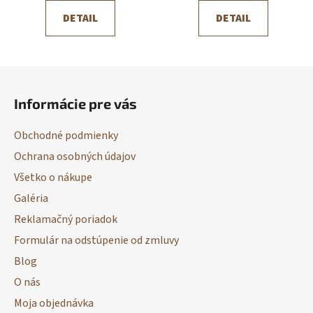
DETAIL
DETAIL
Z
á
Informácie pre vás
p
ä
Obchodné podmienky
t
Ochrana osobných údajov
i
Všetko o nákupe
e
Galéria
Reklamačný poriadok
Formulár na odstúpenie od zmluvy
Blog
O nás
Moja objednávka