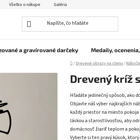
Všetko o nákupe
Galéria
Reklamačný poriadok
Fo
zované a gravírované darčeky
Medaily, ocenenia,
Domov
/
Drevené obrazy na stenu
/
Nábože
Drevený kríž 
Hľadáte jedinečný spôsob, ako d
Objavte náš výber najkrajších n
každý priestor na miesto pokoja 
láskou a starostlivosťou, aby odrá
domácnosť žiariť teplom a pokoj
Vyberte si ten pravý kúsok, ktorý o