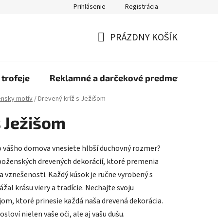
Prihlásenie
Registrácia
rmulár na odstúpenie od zmluvy
Blog
O nás
Moja objed
PRÁZDNY KOŠÍK
NÁKUPNÝ
KOŠÍK
 trofeje
Reklamné a darčekové predmety
Dr
nsky motív
/
Drevený kríž s Ježišom
s Ježišom
o vášho domova vnesiete hlbší duchovný rozmer?
áboženských drevených dekorácií, ktoré premenia
a vznešenosti. Každý kúsok je ručne vyrobený s
žal krásu viery a tradície. Nechajte svoju
om, ktoré prinesie každá naša drevená dekorácia.
sloví nielen vaše oči, ale aj vašu dušu.