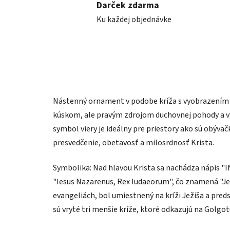
Darček zdarma
Ku každej objednávke
Nástenný ornament v podobe kríža s vyobrazením 
kúskom, ale pravým zdrojom duchovnej pohody a vy
symbol viery je ideálny pre priestory ako sú obýva
presvedčenie, obetavosť a milosrdnosť Krista.
Symbolika: Nad hlavou Krista sa nachádza nápis "I
"Iesus Nazarenus, Rex Iudaeorum", čo znamená "Jež
evangeliách, bol umiestnený na kríži Ježiša a preds
sú vryté tri menšie kríže, ktoré odkazujú na Golgot