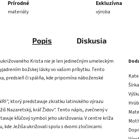
Prírodné
Exkluzívna
materiály
výroba
Popis
Diskusia
ukrižovaného Krista nie je len jedinečným umeleckým
Doda
jadrením božskej lásky vo vašom príbytku. Tento
Kate
čka, predsieň či spálňa, kde pripomína náboženské
Šírk
Výšk
NRI", ktorý predstavuje zkratku latinského výrazu
Hrúb
iš Nazaretský, kráľ Židov". Tento nápis, zvečnený v
Mate
tavuje kľúčový symbol jeho ukrižovania. V centre kríža
Motí
u, kde Ježiša ukrižovali spolu s dvomi zločincami.
Dopr