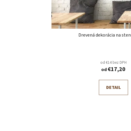
Drevená dekorácia na stenu
od €14 bez DPH
€17,20
od
DETAIL