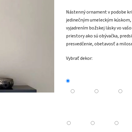
Nástenný ornament v podobe kríž
jedinečným umeleckým kúskom, 
vyjadrením božskej lásky vo vašo
priestory ako sú obývačka, preds
presvedčenie, obetavosť a milosr
Vybrať dekor: