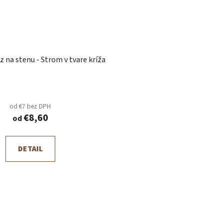
 na stenu - Strom v tvare kríža
od €7 bez DPH
€8,60
od
DETAIL