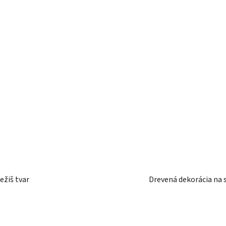
 obraz na stenu - Ježiš tvar
Drevená dekorácia na 