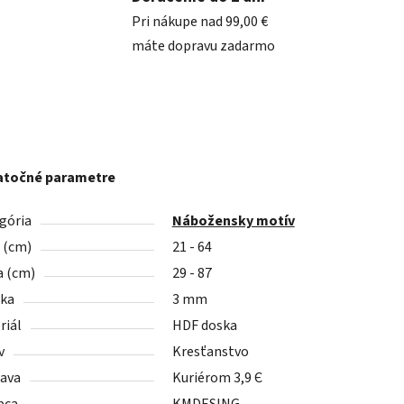
Pri nákupe nad 99,00 €
máte dopravu zadarmo
točné parametre
gória
Nábožensky motív
a (cm)
21 - 64
a (cm)
29 - 87
ka
3 mm
riál
HDF doska
v
Kresťanstvo
ava
Kuriérom 3,9 Є