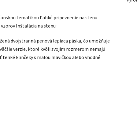
Výro
esťanskou tematikou Ľahké pripevnenie na stenu
vzorov Inštalácia na stenu:
žená dvojstranná penová lepiaca páska, čo umožňuje
väčšie verzie, ktoré kvôli svojim rozmerom nemajú
ť tenké klinčeky s malou hlavičkou alebo vhodné