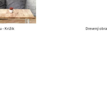
 - Križik
Drevený obraz