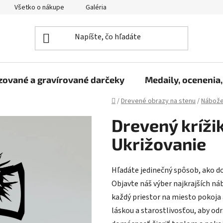
Všetko o nákupe
Galéria
Reklamačný poriadok
Fo
zované a gravírované darčeky
Medaily, ocenenia,
Domov
/
Drevené obrazy na stenu
/
Nábože
Drevený krížik
Ukrižovanie
Hľadáte jedinečný spôsob, ako d
Objavte náš výber najkrajších n
každý priestor na miesto pokoja 
láskou a starostlivosťou, aby odrá