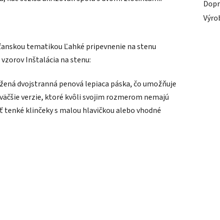
Dopr
Výro
esťanskou tematikou Ľahké pripevnenie na stenu
vzorov Inštalácia na stenu:
žená dvojstranná penová lepiaca páska, čo umožňuje
väčšie verzie, ktoré kvôli svojim rozmerom nemajú
ť tenké klinčeky s malou hlavičkou alebo vhodné