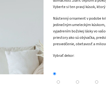
domácnosť žiariť teplom a pokoj
Vyberte si ten pravý kúsok, ktorý o
Nástenný ornament v podobe kríž
jedinečným umeleckým kúskom, 
vyjadrením božskej lásky vo vašo
priestory ako sú obývačka, preds
presvedčenie, obetavosť a milosr
Vybrať dekor: