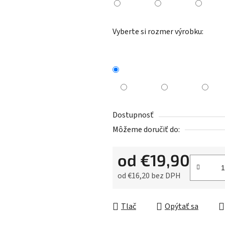
Vyberte si rozmer výrobku:
Dostupnosť
Môžeme doručiť do:
od
€19,90
od
€16,20
bez DPH
Jednotková cena:
Tlač
Opýtať sa