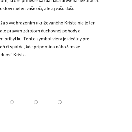
om, ktoré prinesie každá naša drevená dekorácia.
sloví nielen vaše oči, ale aj vašu dušu.
a s vyobrazením ukrižovaného Krista nie je len
ale pravým zdrojom duchovnej pohody a
m príbytku. Tento symbol viery je ideálny pre
ieň či spálňa, kde pripomína náboženské
dnosť Krista.