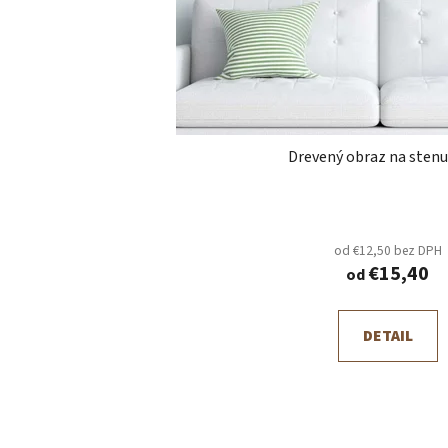
od €12,50 bez DPH
€15,40
od
DETAIL