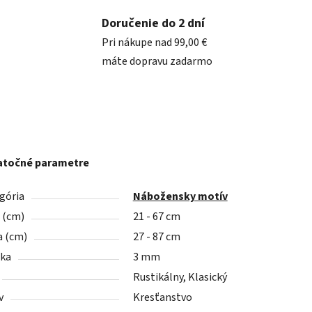
Doručenie do 2 dní
Pri nákupe nad 99,00 €
máte dopravu zadarmo
točné parametre
gória
Nábožensky motív
a (cm)
21 - 67 cm
a (cm)
27 - 87 cm
ka
3 mm
Rustikálny, Klasický
v
Kresťanstvo