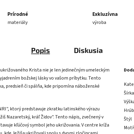
Prírodné
Exkluzívna
materiály
výroba
Popis
Diskusia
ukrižovaného Krista nie je len jedinečným umeleckým
Doda
jadrením božskej lásky vo vašom príbytku. Tento
Kate
čka, predsieň či spálňa, kde pripomína náboženské
Šírk
Výšk
NRI", ktorý predstavuje zkratku latinského výrazu
Hrúb
iš Nazaretský, kráľ Židov". Tento nápis, zvečnený v
Štýl
tavuje kľúčový symbol jeho ukrižovania. V centre kríža
Motí
u, kde Ježiša ukrižovali spolu s dvomi zločincami.