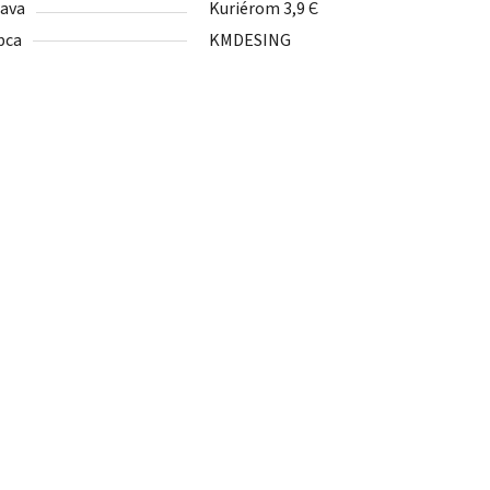
ava
Kuriérom 3,9 Є
bca
KMDESING