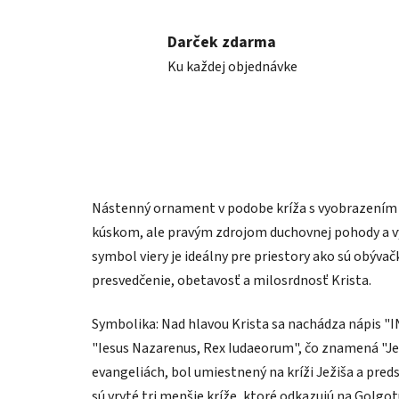
Darček zdarma
Ku každej objednávke
Nástenný ornament v podobe kríža s vyobrazením 
kúskom, ale pravým zdrojom duchovnej pohody a vy
symbol viery je ideálny pre priestory ako sú obýva
presvedčenie, obetavosť a milosrdnosť Krista.
Symbolika: Nad hlavou Krista sa nachádza nápis "I
"Iesus Nazarenus, Rex Iudaeorum", čo znamená "Jež
evangeliách, bol umiestnený na kríži Ježiša a preds
sú vryté tri menšie kríže, ktoré odkazujú na Golgot