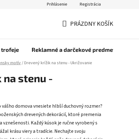
Prihlásenie
Registrácia
rmulár na odstúpenie od zmluvy
Blog
O nás
Moja objed
PRÁZDNY KOŠÍK
NÁKUPNÝ
KOŠÍK
 trofeje
Reklamné a darčekové predmety
Dr
nsky motív
/
Drevený krížik na stenu - Ukrižovanie
 na stenu -
o vášho domova vnesiete hlbší duchovný rozmer?
áboženských drevených dekorácií, ktoré premenia
a vznešenosti. Každý kúsok je ručne vyrobený s
žal krásu viery a tradície. Nechajte svoju