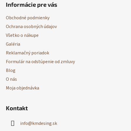
Informácie pre vás
p
ä
Obchodné podmienky
t
Ochrana osobných údajov
i
Všetko o nákupe
e
Galéria
Reklamačný poriadok
Formulár na odstúpenie od zmluvy
Blog
O nás
Moja objednávka
Kontakt
info
@
kmdesing.sk