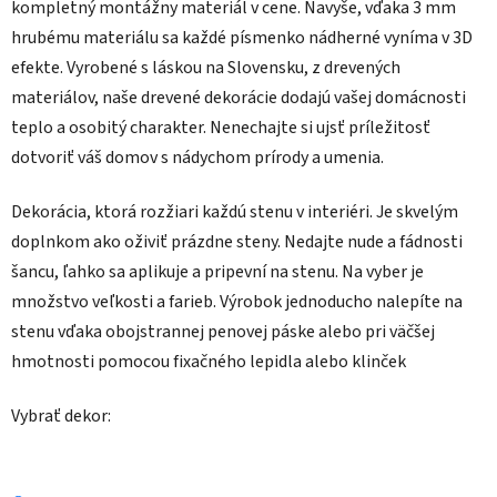
kompletný montážny materiál v cene. Navyše, vďaka 3 mm
hrubému materiálu sa každé písmenko nádherné vyníma v 3D
efekte. Vyrobené s láskou na Slovensku, z drevených
materiálov, naše drevené dekorácie dodajú vašej domácnosti
teplo a osobitý charakter. Nenechajte si ujsť príležitosť
dotvoriť váš domov s nádychom prírody a umenia.
Dekorácia, ktorá rozžiari každú stenu v interiéri. Je skvelým
doplnkom ako oživiť prázdne steny. Nedajte nude a fádnosti
šancu, ľahko sa aplikuje a pripevní na stenu. Na vyber je
množstvo veľkosti a farieb. Výrobok jednoducho nalepíte na
stenu vďaka obojstrannej penovej páske alebo pri väčšej
hmotnosti pomocou fixačného lepidla alebo klinček
Vybrať dekor: