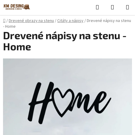
Prejsť
Hľadať
NÁKUP
na
KOŠÍK
obsah
Domov
/
Drevené obrazy na stenu
/
Citáty a nápisy
/
Drevené nápisy na stenu
- Home
Drevené nápisy na stenu -
Home