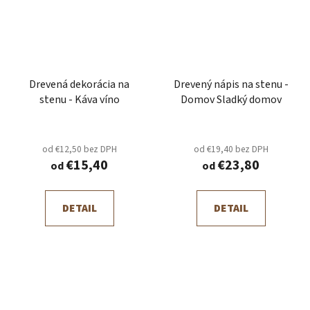
Drevená dekorácia na
Drevený nápis na stenu -
stenu - Káva víno
Domov Sladký domov
od €12,50 bez DPH
od €19,40 bez DPH
€15,40
€23,80
od
od
DETAIL
DETAIL