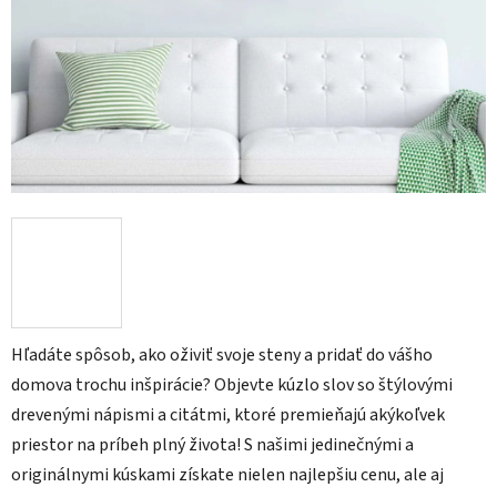
Hľadáte spôsob, ako oživiť svoje steny a pridať do vášho
domova trochu inšpirácie? Objevte kúzlo slov so štýlovými
drevenými nápismi a citátmi, ktoré premieňajú akýkoľvek
priestor na príbeh plný života! S našimi jedinečnými a
originálnymi kúskami získate nielen najlepšiu cenu, ale aj