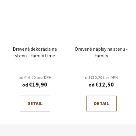
Drevená dekorácia na
Drevené nápisy na stenu -
stenu - Family time
Family
od €16,20 bez DPH
od €10,20 bez DPH
€19,90
€12,50
od
od
DETAIL
DETAIL
Z
á