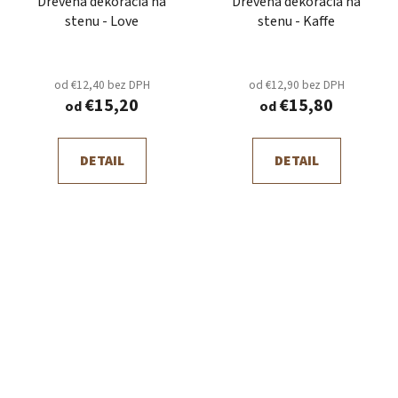
Drevená dekorácia na
Drevená dekorácia na
stenu - Love
stenu - Kaffe
od €12,40 bez DPH
od €12,90 bez DPH
€15,20
€15,80
od
od
DETAIL
DETAIL