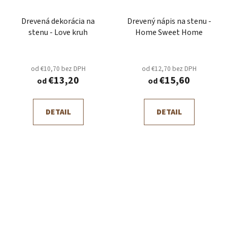
Drevená dekorácia na
Drevený nápis na stenu -
stenu - Love kruh
Home Sweet Home
od €10,70 bez DPH
od €12,70 bez DPH
€13,20
€15,60
od
od
DETAIL
DETAIL