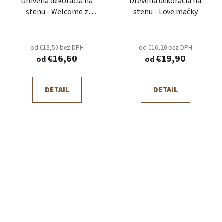
Drevená dekorácia na
Drevená dekorácia na
stenu - Welcome z
stenu - Love mačky
horami
od €13,50 bez DPH
od €16,20 bez DPH
€16,60
€19,90
od
od
DETAIL
DETAIL