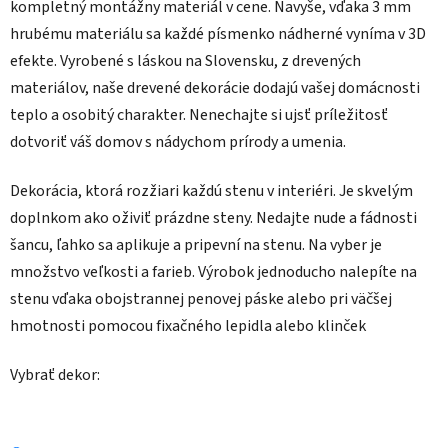
kompletný montážny materiál v cene. Navyše, vďaka 3 mm
hrubému materiálu sa každé písmenko nádherné vyníma v 3D
efekte. Vyrobené s láskou na Slovensku, z drevených
materiálov, naše drevené dekorácie dodajú vašej domácnosti
teplo a osobitý charakter. Nenechajte si ujsť príležitosť
dotvoriť váš domov s nádychom prírody a umenia.
Dekorácia, ktorá rozžiari každú stenu v interiéri. Je skvelým
doplnkom ako oživiť prázdne steny. Nedajte nude a fádnosti
šancu, ľahko sa aplikuje a pripevní na stenu. Na vyber je
množstvo veľkosti a farieb. Výrobok jednoducho nalepíte na
stenu vďaka obojstrannej penovej páske alebo pri väčšej
hmotnosti pomocou fixačného lepidla alebo klinček
Vybrať dekor: