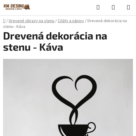
Prejsť
Hľadať
NÁKUP
na
KOŠÍK
obsah
Domov
/
Drevené obrazy na stenu
/
Citáty a nápisy
/
Drevená dekorácia na
stenu - Káva
Drevená dekorácia na
stenu - Káva