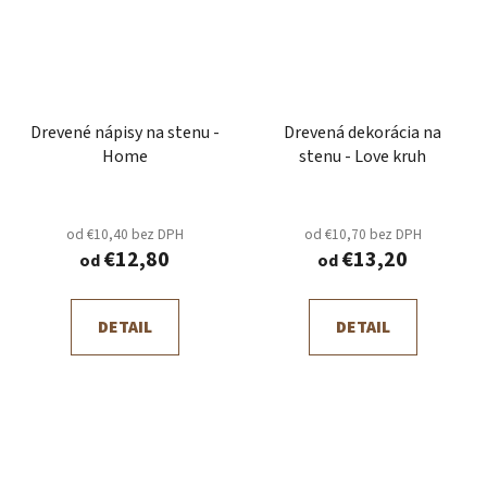
Drevené nápisy na stenu -
Drevená dekorácia na
Home
stenu - Love kruh
od €10,40 bez DPH
od €10,70 bez DPH
€12,80
€13,20
od
od
DETAIL
DETAIL