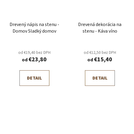
Drevený nápis na stenu -
Drevená dekorácia na
Domov Sladký domov
stenu - Káva víno
od €19,40 bez DPH
od €12,50 bez DPH
€23,80
€15,40
od
od
DETAIL
DETAIL