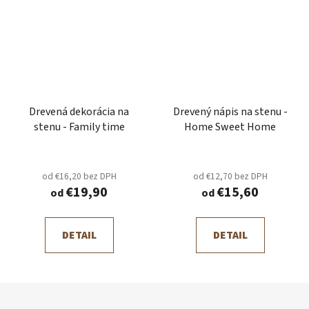
Drevená dekorácia na
Drevený nápis na stenu -
stenu - Family time
Home Sweet Home
od €16,20 bez DPH
od €12,70 bez DPH
€19,90
€15,60
od
od
DETAIL
DETAIL
Z
á