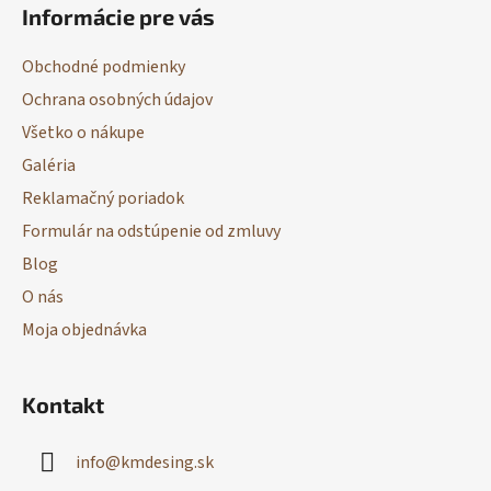
Informácie pre vás
p
ä
Obchodné podmienky
t
Ochrana osobných údajov
i
Všetko o nákupe
e
Galéria
Reklamačný poriadok
Formulár na odstúpenie od zmluvy
Blog
O nás
Moja objednávka
Kontakt
info
@
kmdesing.sk