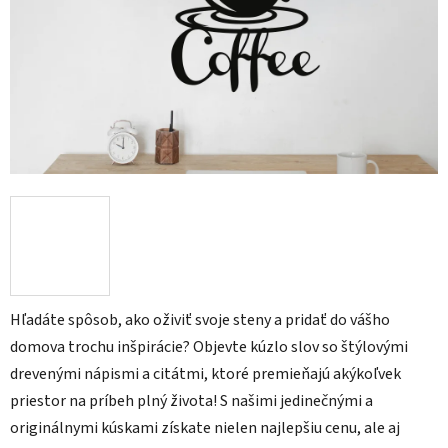
Hľadáte spôsob, ako oživiť svoje steny a pridať do vášho
domova trochu inšpirácie? Objevte kúzlo slov so štýlovými
drevenými nápismi a citátmi, ktoré premieňajú akýkoľvek
priestor na príbeh plný života! S našimi jedinečnými a
originálnymi kúskami získate nielen najlepšiu cenu, ale aj