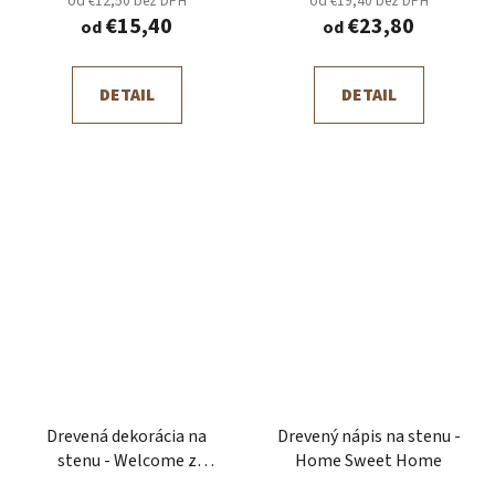
od €12,50 bez DPH
od €19,40 bez DPH
€15,40
€23,80
od
od
DETAIL
DETAIL
Drevená dekorácia na
Drevený nápis na stenu -
stenu - Welcome z
Home Sweet Home
horami