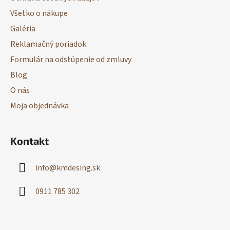
i
Všetko o nákupe
e
Galéria
Reklamačný poriadok
Formulár na odstúpenie od zmluvy
Blog
O nás
Moja objednávka
Kontakt
info
@
kmdesing.sk
0911 785 302