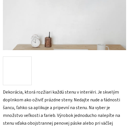
Dekorácia, ktorá rozžiari každú stenu v interiéri. Je skvelým
doplnkom ako oživiť prázdne steny. Nedajte nude a fádnosti
šancu, ľahko sa aplikuje a pripevní na stenu. Na vyber je
množstvo veľkosti a farieb. Výrobok jednoducho nalepíte na
stenu vďaka obojstrannej penovej páske alebo pri väčšej