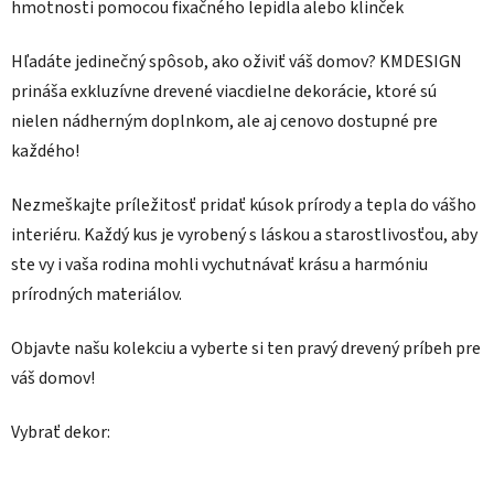
hmotnosti pomocou fixačného lepidla alebo klinček
Hľadáte jedinečný spôsob, ako oživiť váš domov? KMDESIGN
prináša exkluzívne drevené viacdielne dekorácie, ktoré sú
nielen nádherným doplnkom, ale aj cenovo dostupné pre
každého!
Nezmeškajte príležitosť pridať kúsok prírody a tepla do vášho
interiéru. Každý kus je vyrobený s láskou a starostlivosťou, aby
ste vy i vaša rodina mohli vychutnávať krásu a harmóniu
prírodných materiálov.
Objavte našu kolekciu a vyberte si ten pravý drevený príbeh pre
váš domov!
Vybrať dekor: