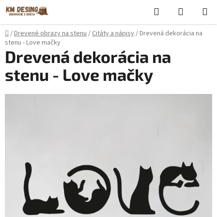
Prejsť
Hľadať
NÁKUP
na
KOŠÍK
obsah
Domov
/
Drevené obrazy na stenu
/
Citáty a nápisy
/
Drevená dekorácia na
stenu - Love mačky
Drevená dekorácia na
stenu - Love mačky