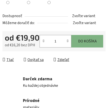
Dostupnosť
Zvoľte variant
Môžeme doručiť do:
Zvoľte variant
od
€19,90
DO KOŠÍKA
od
€16,20
bez DPH
Jednotková cena:
Tlač
Opýtať sa
Zdieľať
Darček zdarma
Ku každej objednávke
Prírodné
materiály