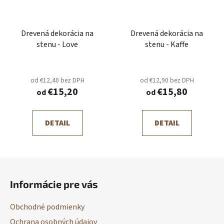
Drevená dekorácia na
Drevená dekorácia na
stenu - Love
stenu - Kaffe
od €12,40 bez DPH
od €12,90 bez DPH
€15,20
€15,80
od
od
DETAIL
DETAIL
Z
á
Informácie pre vás
p
ä
Obchodné podmienky
t
Ochrana osobných údajov