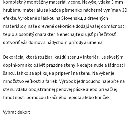
kompletný montážny materiál v cene. Navyše, vďaka 3 mm
hrubému materiálu sa každé písmenko nádherné vyníma v 3D
efekte. Vyrobené s láskou na Slovensku, z drevených
materiálov, naše drevené dekorácie dodajú vašej domácnosti
teplo a osobitý charakter. Nenechajte si ujsť príležitosť
dotvoriť váš domov s nádychom prírody a umenia.
Dekorácia, ktorá rozžiari každú stenu v interiéri. Je skvelým
doplnkom ako oživiť prázdne steny. Nedajte nude a fádnosti
šancu, ľahko sa aplikuje a pripevní na stenu. Na vyber je
množstvo veľkosti a farieb. Výrobok jednoducho nalepíte na
stenu vďaka obojstrannej penovej páske alebo pri väčšej
hmotnosti pomocou fixačného lepidla alebo klinček
Vybrať dekor: