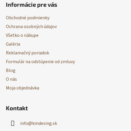
Informácie pre vás
p
ä
Obchodné podmienky
t
Ochrana osobných údajov
i
Všetko o nákupe
e
Galéria
Reklamačný poriadok
Formulár na odstúpenie od zmluvy
Blog
O nás
Moja objednávka
Kontakt
info
@
kmdesing.sk