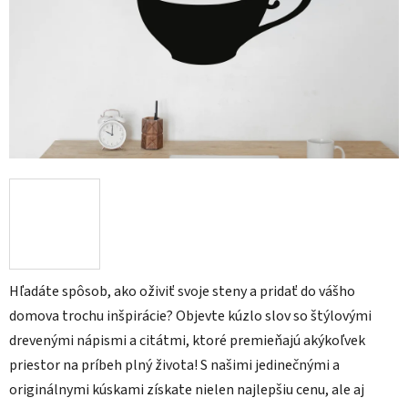
Hľadáte spôsob, ako oživiť svoje steny a pridať do vášho
domova trochu inšpirácie? Objevte kúzlo slov so štýlovými
drevenými nápismi a citátmi, ktoré premieňajú akýkoľvek
priestor na príbeh plný života! S našimi jedinečnými a
originálnymi kúskami získate nielen najlepšiu cenu, ale aj