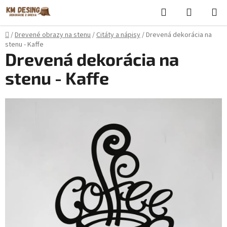
Prejsť
Hľadať
NÁKUP
na
KOŠÍK
obsah
Domov
/
Drevené obrazy na stenu
/
Citáty a nápisy
/
Drevená dekorácia na
stenu - Kaffe
Drevená dekorácia na
stenu - Kaffe