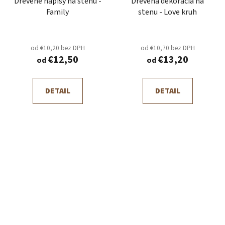
Drevené nápisy na stenu -
Drevená dekorácia na
Family
stenu - Love kruh
od €10,20 bez DPH
od €10,70 bez DPH
€12,50
€13,20
od
od
DETAIL
DETAIL