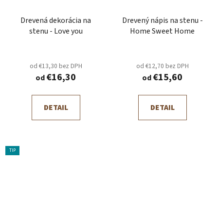
Drevená dekorácia na
Drevený nápis na stenu -
stenu - Love you
Home Sweet Home
od €13,30 bez DPH
od €12,70 bez DPH
€16,30
€15,60
od
od
DETAIL
DETAIL
TIP