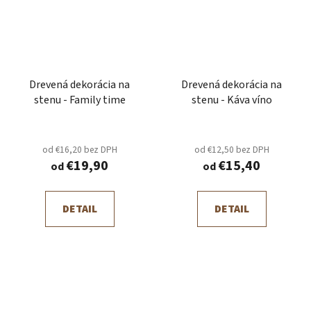
Drevená dekorácia na
Drevená dekorácia na
stenu - Family time
stenu - Káva víno
od €16,20 bez DPH
od €12,50 bez DPH
€19,90
€15,40
od
od
DETAIL
DETAIL