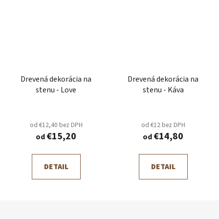
Drevená dekorácia na
Drevená dekorácia na
stenu - Love
stenu - Káva
od €12,40 bez DPH
od €12 bez DPH
€15,20
€14,80
od
od
DETAIL
DETAIL
Z
á