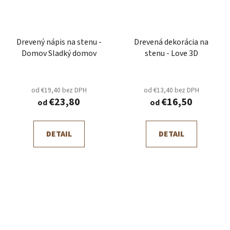
Drevený nápis na stenu -
Drevená dekorácia na
Domov Sladký domov
stenu - Love 3D
od €19,40 bez DPH
od €13,40 bez DPH
€23,80
€16,50
od
od
DETAIL
DETAIL