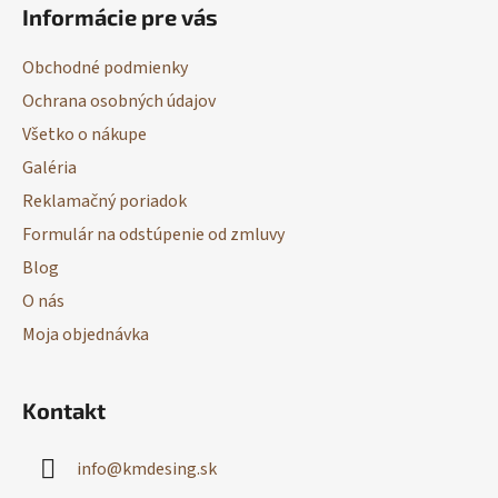
Informácie pre vás
p
ä
Obchodné podmienky
t
Ochrana osobných údajov
i
Všetko o nákupe
e
Galéria
Reklamačný poriadok
Formulár na odstúpenie od zmluvy
Blog
O nás
Moja objednávka
Kontakt
info
@
kmdesing.sk