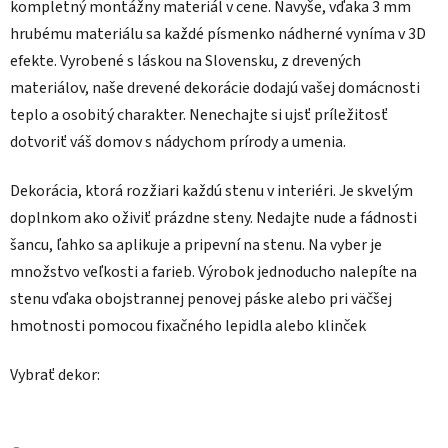
kompletný montážny materiál v cene. Navyše, vďaka 3 mm
hrubému materiálu sa každé písmenko nádherné vyníma v 3D
efekte. Vyrobené s láskou na Slovensku, z drevených
materiálov, naše drevené dekorácie dodajú vašej domácnosti
teplo a osobitý charakter. Nenechajte si ujsť príležitosť
dotvoriť váš domov s nádychom prírody a umenia.
Dekorácia, ktorá rozžiari každú stenu v interiéri. Je skvelým
doplnkom ako oživiť prázdne steny. Nedajte nude a fádnosti
šancu, ľahko sa aplikuje a pripevní na stenu. Na vyber je
množstvo veľkosti a farieb. Výrobok jednoducho nalepíte na
stenu vďaka obojstrannej penovej páske alebo pri väčšej
hmotnosti pomocou fixačného lepidla alebo klinček
Vybrať dekor: