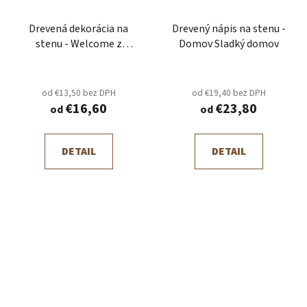
Drevená dekorácia na
Drevený nápis na stenu -
stenu - Welcome z
Domov Sladký domov
horami
od €13,50 bez DPH
od €19,40 bez DPH
€16,60
€23,80
od
od
DETAIL
DETAIL