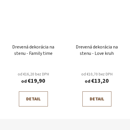
Drevená dekorácia na
Drevená dekorácia na
stenu - Family time
stenu - Love kruh
od €16,20 bez DPH
od €10,70 bez DPH
€19,90
€13,20
od
od
DETAIL
DETAIL
Z
á