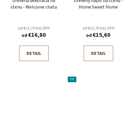
Drevená dekorácia na
Drevený nápis na stenu -
stenu - Welcome chata
Home Sweet Home
od €13,70 bez DPH
od €12,70 bez DPH
€16,80
€15,60
od
od
DETAIL
DETAIL
TIP