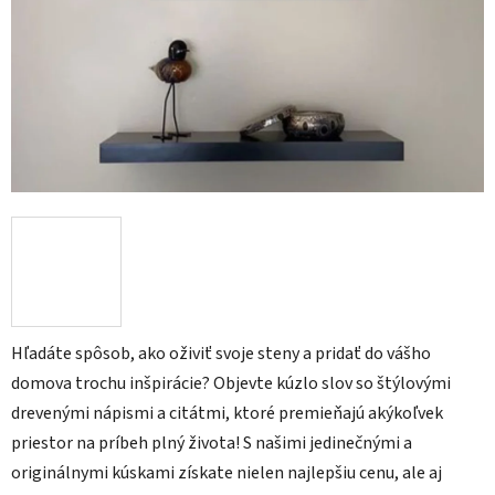
Hľadáte spôsob, ako oživiť svoje steny a pridať do vášho
domova trochu inšpirácie? Objevte kúzlo slov so štýlovými
drevenými nápismi a citátmi, ktoré premieňajú akýkoľvek
priestor na príbeh plný života! S našimi jedinečnými a
originálnymi kúskami získate nielen najlepšiu cenu, ale aj