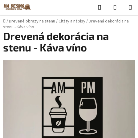
Prejsť
Hľadať
NÁKUP
na
KOŠÍK
obsah
Domov
/
Drevené obrazy na stenu
/
Citáty a nápisy
/
Drevená dekorácia na
stenu - Káva víno
Drevená dekorácia na
stenu - Káva víno