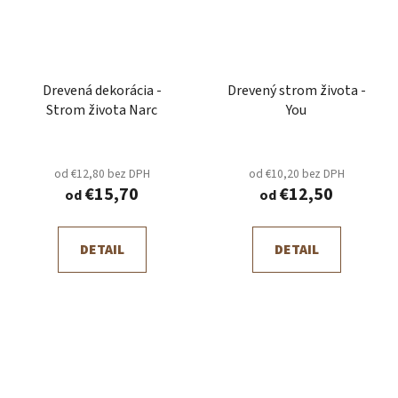
Drevená dekorácia -
Drevený strom života -
Strom života Narc
You
od €12,80 bez DPH
od €10,20 bez DPH
€15,70
€12,50
od
od
DETAIL
DETAIL