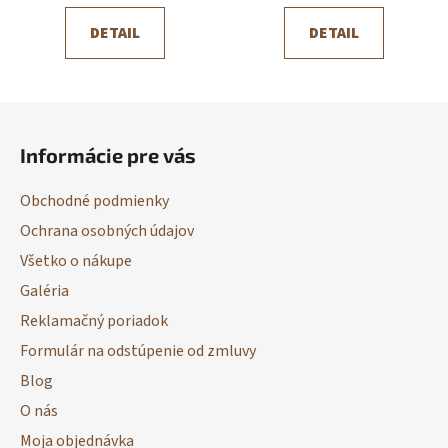
DETAIL
DETAIL
Z
á
Informácie pre vás
p
ä
Obchodné podmienky
t
Ochrana osobných údajov
i
Všetko o nákupe
e
Galéria
Reklamačný poriadok
Formulár na odstúpenie od zmluvy
Blog
O nás
Moja objednávka