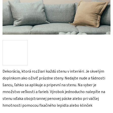
Dekorácia, ktorá rozžiari každú stenu v interiéri. Je skvelým
doplnkom ako oživiť prázdne steny. Nedajte nude a fádnosti
šancu, ľahko sa aplikuje a pripevní na stenu. Na vyber je
množstvo veľkosti a farieb. Výrobok jednoducho nalepíte na
stenu vďaka obojstrannej penovej páske alebo pri väčšej
hmotnosti pomocou fixačného lepidla alebo klinček