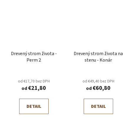
Drevený strom života -
Drevený strom života na
Perm 2
stenu - Konár
od €17,70 bez DPH
od €49,40 bez DPH
€21,80
€60,80
od
od
DETAIL
DETAIL