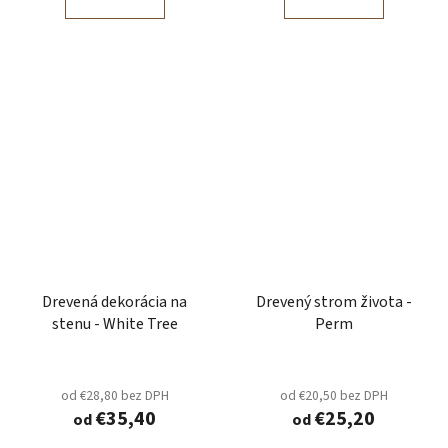
Drevená dekorácia na
Drevený strom života -
stenu - White Tree
Perm
od €28,80 bez DPH
od €20,50 bez DPH
€35,40
€25,20
od
od