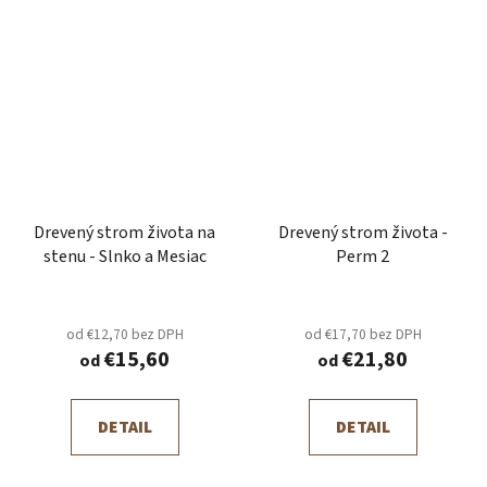
Drevený strom života na
Drevený strom života -
stenu - Slnko a Mesiac
Perm 2
od €12,70 bez DPH
od €17,70 bez DPH
€15,60
€21,80
od
od
DETAIL
DETAIL