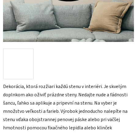
Dekorácia, ktorá rozžiari každú stenu v interiéri. Je skvelým
doplnkom ako oživiť prázdne steny. Nedajte nude a fádnosti
šancu, ľahko sa aplikuje a pripevní na stenu. Na vyber je
množstvo veľkosti a farieb. Výrobok jednoducho nalepíte na
stenu vďaka obojstrannej penovej páske alebo pri väčšej
hmotnosti pomocou fixačného lepidla alebo klinček