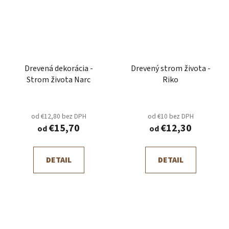
Drevená dekorácia -
Drevený strom života -
Strom života Narc
Riko
od €12,80 bez DPH
od €10 bez DPH
€15,70
€12,30
od
od
DETAIL
DETAIL