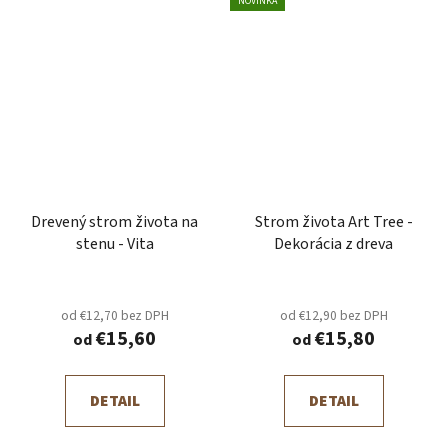
NOVINKA
Drevený strom života na
Strom života Art Tree -
stenu - Vita
Dekorácia z dreva
od €12,70 bez DPH
od €12,90 bez DPH
€15,60
€15,80
od
od
DETAIL
DETAIL