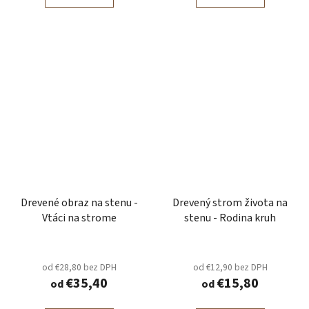
Drevené obraz na stenu -
Drevený strom života na
Vtáci na strome
stenu - Rodina kruh
od €28,80 bez DPH
od €12,90 bez DPH
€35,40
€15,80
od
od