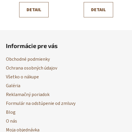
DETAIL
DETAIL
Z
á
Informácie pre vás
p
ä
Obchodné podmienky
t
Ochrana osobných údajov
i
Všetko o nákupe
e
Galéria
Reklamačný poriadok
Formulár na odstúpenie od zmluvy
Blog
O nás
Moja objednávka