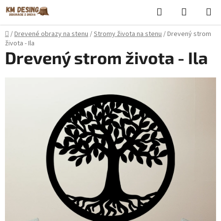
Prejsť
Hľadať
NÁKUP
na
KOŠÍK
obsah
Domov
/
Drevené obrazy na stenu
/
Stromy života na stenu
/
Drevený strom
života - Ila
Drevený strom života - Ila