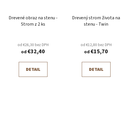
Drevené obraz na stenu -
Drevený strom života na
Strom z 2 ks
stenu - Twin
od €26,30 bez DPH
od €12,80 bez DPH
€32,40
€15,70
od
od
DETAIL
DETAIL