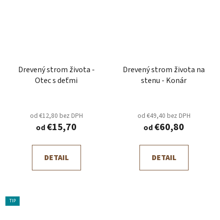
Drevený strom života -
Drevený strom života na
Otec s deťmi
stenu - Konár
od €12,80 bez DPH
od €49,40 bez DPH
€15,70
€60,80
od
od
DETAIL
DETAIL
TIP